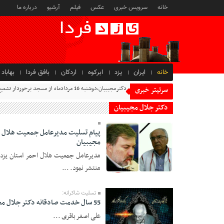
خانه
سرویس خبری
عکس
فیلم
آرشیو
درباره ما
خانه
ایران
یزد
ابرکوه
اردکان
بافق فردا
بهاباد
خاطرات شادروان دکتر جلال
سرتیتر خبری
دکتر جلال مجیبیان
پيام تسليت مدیرعامل جمعیت هلال ا
مجیبیان
مدیرعامل جمعیت هلال احمر استان یزد
منتشر نمود. ...
تسلیت شاکرانه:
19 Tir 1403 - 10:42
55 سال خدمت صادقانه دکتر جلال مجیبیان الگویی ماندگار..
علی اصغر باقری ...