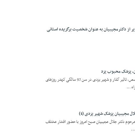
یر از دکترمجیبیان به عنوان شخصیت برگزیده استانی
ن، پزشک محبوب یزد
یزد فردا :دکتر جلال مجیبیان، پزشک متخصص، تاثیر گذار و شهیر یزدی در سن 92 سالگی کهدر روزهای
ه ...
ل مجیبیان پزشک شهیر یزدی (1)
یه مرحوم دکتر جلال مجیبیان صبح امروز با حضور اقشار مختلف
..