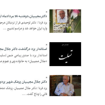
دکترمجیبیان،دوشنبه 16 مردادماه از مسجد برخوردار تشعیع می شود
یزد فردا : دکتر توحیدی فر از نزدیکان مر
وارد ایران خواهد شد و مراسم تشییع ...
11 Mordad 1396 -
23:41
استاندار یزد درگذشت دکتر جلال مج
استاندار یزد با صدور پیامی ضمن تسلی
«جلال مجيبيان» به خانواده وی و عموم مر
11 Mordad 1396 -
15:38
دکتر جلال مجیبیان پزشک شهیر یزدی،
فانی را وداع گفت. ...
11 Mordad 1396 -
00:51