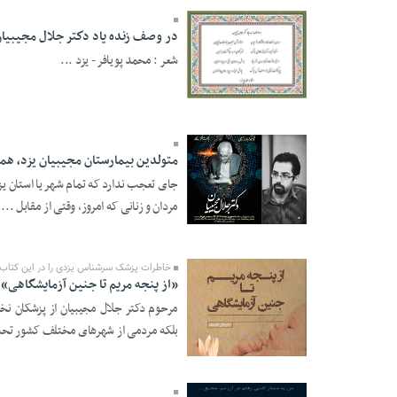
در وصف زنده یاد دكتر جلال مجيبيان
شعر : محمد پويافر - یزد ...
15 Mordad 1396 -
02:19
متولدین بیمارستان مجیبیان یزد، همه
جای تعجب ندارد که تمام شهر یا استان ی
مردان و زنانی که امروز، وقتی از مقابل ...
14 Mordad 1396 -
12:52
خاطرات پزشک سرشناس یزدی را در این کتاب ب
«از پنجه مریم تا جنین آزمایشگاهی» 
مرحوم دکتر جلال مجیبیان از پزشکان نخبه
بلکه مردمی از شهرهای مختلف کشور تحت