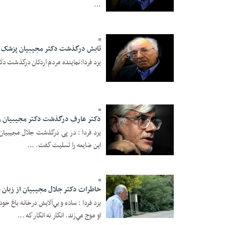
...
12 Mordad 1396 -
19:44
تابش درگذشت دکتر مجیبیان پزشک 
یزد فردا:نماینده مردم اردکان درگذشت د
12 Mordad 1396 -
19:40
دکتر عارف درگذشت دکتر مجیبیان ر
یزد فردا : در پی درگذشت جلال مجیبیان،
این ضایعه را تسلیت گفت. ...
12 Mordad 1396 -
19:37
خاطرات دکتر جلال مجیبیان از زبان
یزد فردا : ساده و بي‌آلايش درخانه باغ خ
12 Mordad 1396 -
او موج مي‌زند. انگار نه انگار كه ...
13:13