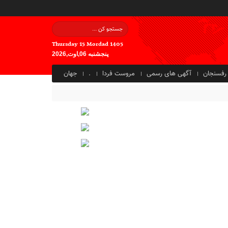
Thursday 15 Mordad 1405
پنجشنبه 06,اوت,2026
رفسنجان
آگهی های رسمی
مروست فردا
.
جهان