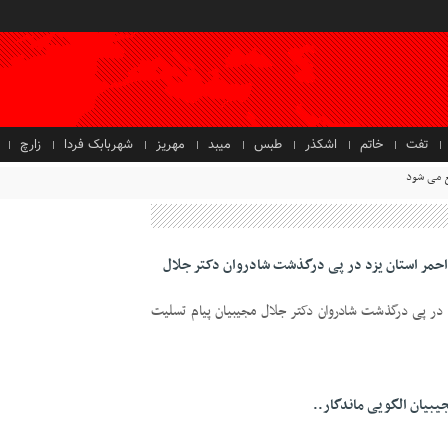
تفت
خاتم
اشکذر
طبس
میبد
مهریز
شهربابک فردا
زارچ
حمر استان یزد در پی درگذشت شادروان دکتر جلال
 در پی درگذشت شادروان دکتر جلال مجیبیان پیام تسلیت