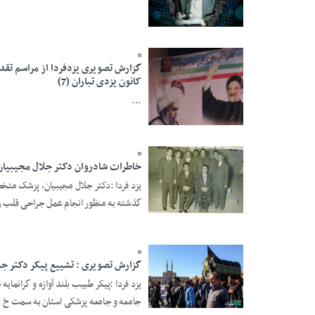
گزارش تصویری یزدفردا از مراسم تقد
19 Tir 1403 - 10:41
کانون یزدی تباران (7)
...
خاطرات شادروان دکتر جلال مجیبیا
19 Tir 1403 - 10:35
گذشته به منظور انجام عمل جراحی قلب را
19 Tir 1403 - 10:34
گزارش تصویری : تشییع پیکر دکتر جلا
یزد فردا :پیکر طبیب بلند آوازه و گرانما
جامعه و جامعه پزشکی استان به سمت خ .
19 Mordad 1396 -