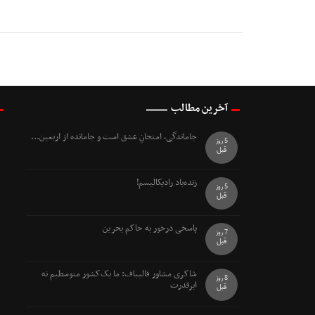
آخرین مطالب
جاماندگی، امتحانِ عشق است و جامانده از اربعین...
5 روز
قبل
زنده‌باد رادیکالیسم!
5 روز
قبل
پاسخی درخور به حاکم بحرین
7 روز
قبل
شاکری مشاور قالیباف: ما یک‌کشور متوسطیم نه
8 روز
ابرقدرت
قبل