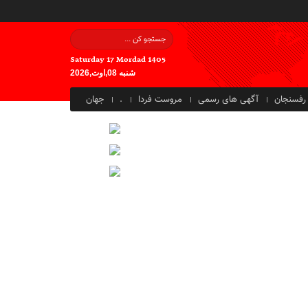
Saturday 17 Mordad 1405
شنبه 08,اوت,2026
رفسنجان
آگهی های رسمی
مروست فردا
.
جهان