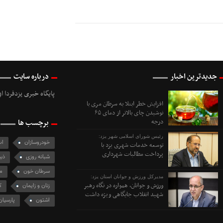
جدیدترین اخبار
درباره سایت
پایگاه خبری یزدفردا ا
افزایش خطر ابتلا به سرطان مری با
نوشیدن چای بالاتر از دمای ۶۵
درجه
برچسب ها
رئیس شورای اسلامی شهر یزد:
خودروسازان
اب
توسعه خدمات شهری یزد با
پرداخت مطالبات شهرداری
شبانه روزی
ذبی
سرطان خون
م
مدیرکل ورزش و جوانان استان یزد:
ورزش و جوانان، همواره در نگاه رهبر
زنان و زایمان
ک
شهید انقلاب جایگاهی ویژه داشت
اشتون
پارسیان