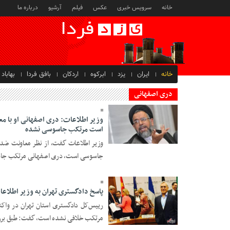
خانه
سرویس خبری
عکس
فیلم
آرشیو
درباره ما
خانه
ایران
یزد
ابرکوه
اردکان
بافق فردا
بهاباد
دری اصفهانی
وزیر اطلاعات: دری اصفهانی او با 
است مرتکب جاسوسی نشده
21 Mehr 1396 - 21:03
وزیر اطلاعات گفت، از نظر معاونت ض
جاسوسی است، دری اصفهانی مرتکب جاس
پاسخ دادگستری تهران به وزیر اطلاع
رییس‌کل دادگستری استان تهران در واکن
مرتکب خلافی نشده است، گفت: طبق بررسی
21 Mehr 1396 - 20:56