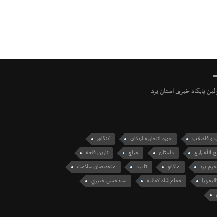
ولین پایگاه خبری استان یزد
 و فاضلاب
حوزه انتخابیه اردکان
کنگاور
ح الله زارع
داستان
حراج
نارین قلعه
حرم یزد
ماکائو
تایباد
متخصصان سلامت
الیفرنیا
حمام شاه کمالیه
سيدحسن خبيري