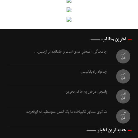
آخرین مطالب
جاماندگی، امتحانِ عشق است و جامانده از اربعین...
4 روز
قبل
زنده‌باد رادیکالیسم!
4 روز
قبل
پاسخی درخور به حاکم بحرین
6 روز
قبل
شاکری مشاور قالیباف: ما یک‌کشور متوسطیم نه ابرقدرت
7 روز
قبل
جدیدترین اخبار