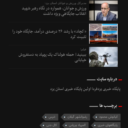
مدیرکل ورزش و جوانان استان یزد:
ورزش و جوانان، همواره در نگاه رهبر شهید
انقلاب جایگاهی ویژه داشت
«کچاد» با رشد ۲۶ درصدی درآمد، جایگاه خود را
تثبیت کرد
فیلم؛
ببینید| حمله هولناک یک پهپاد به دستفروش
خیابانی
درباره سایت
پایگاه خبری یزدفردا اولین پایگاه خبری استان یزد
برچسب ها
کیانوش محمود
رضوانشهر گیلان
خرس
پایگاههای خبری
المپیاد ورزشی
کال جنی