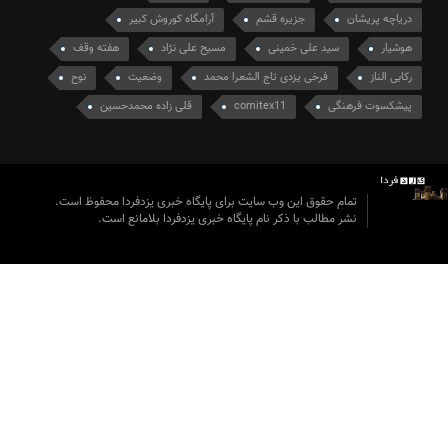
دریاچه پریشان
جزیره قشم
آرامگاه کوروش کبیر
هوشیار
سید علی خمینی
مسیح علی نژاد
هفته وقف
رکابی الناز
فرخی یزدی تاج الشعرا محمد
وضعیت
نوح
پیشکسوت فرهنگی
comitex11
قلی زاده محمدحسین
تمام حقوق این وب سایت برای پایگاه خبری یزدفردا محفوظ است.
نشر مطالب با ذکر نام پایگاه خبری یزدفردا بلامانع است.