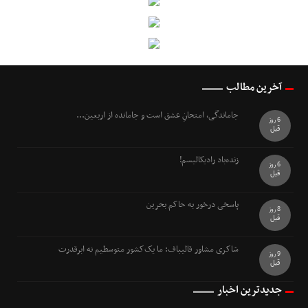
آخرین مطالب
جاماندگی، امتحانِ عشق است و جامانده از اربعین...
6 روز
قبل
زنده‌باد رادیکالیسم!
6 روز
قبل
پاسخی درخور به حاکم بحرین
8 روز
قبل
شاکری مشاور قالیباف: ما یک‌کشور متوسطیم نه ابرقدرت
9 روز
قبل
جدیدترین اخبار