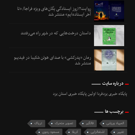
روایت۱۲روز ایستادگی یگان‌های ویژه فراجا/ «تا
آخر ایستاده‌ایم» منتشر شد
داستان درخت‌هایی که در شهر راه می‌رفتند
رمان «پدرکشی» با صدای هوتن شکیبا در فیدیبو
منتشر شد
درباره سایت
پایگاه خبری یزدفردا اولین پایگاه خبری استان یزد
برچسب ها
المپیاد ورزشی
فالگیر
تصویر متحرک
تریاک
تغییر
اشتغالزایی
کربلا
مسعود رجوی