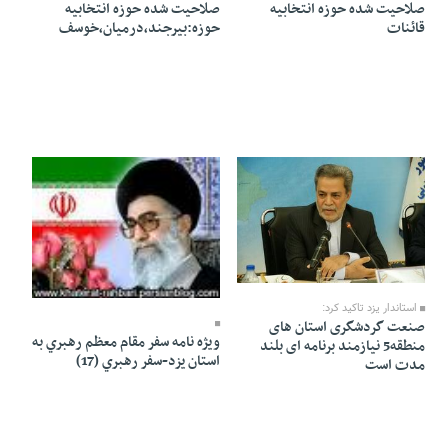
صلاحیت شده حوزه انتخابیه
صلاحیت شده حوزه انتخابیه
قائنات
حوزه:بیرجند،درمیان،خوسف
20 Shahrivar 1394 - 23:55
04 Dey 1386 - 10:48
استاندار یزد تاکید کرد:
صنعت گردشگری استان های
ويژه نامه سفر مقام معظم رهبري به
منطقه5 نیازمند برنامه ای بلند
استان يزد-سفر رهبري (17)
مدت است