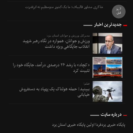
شاکری مشاور قالیباف: ما یک‌کشور متوسطیم نه ابرقدرت
7 روز
قبل
جدیدترین اخبار
مدیرکل ورزش و جوانان استان یزد:
ورزش و جوانان، همواره در نگاه رهبر شهید
انقلاب جایگاهی ویژه داشت
«کچاد» با رشد ۲۶ درصدی درآمد، جایگاه خود را
تثبیت کرد
فیلم؛
ببینید| حمله هولناک یک پهپاد به دستفروش
خیابانی
درباره سایت
پایگاه خبری یزدفردا اولین پایگاه خبری استان یزد