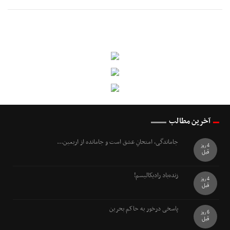
آخرین مطالب
جاماندگی، امتحانِ عشق است و جامانده از اربعین...
4 روز
قبل
زنده‌باد رادیکالیسم!
4 روز
قبل
پاسخی درخور به حاکم بحرین
6 روز
قبل