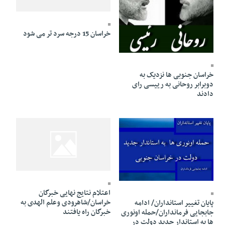
15 Azar 1395 - 12:34
خراسان 15 درجه سرد تر می شود
10 Khordad 1396 - 11:35
خراسان جنوبی ها نزدیک به
دوبرابر روحانی به رییسی رای
دادند
10 Esfand 1394 - 14:23
13 Tir 1395 - 01:00
اعتلام نتایج نهایی خبرگان
خراسان/شاهرودی وعلم الهدی به
پایان تغییر استانداران/ ادامه
خبرگان راه یافتند
جابجایی فرمانداران/حمله اونوری
ها به استاندار جدید دولت در