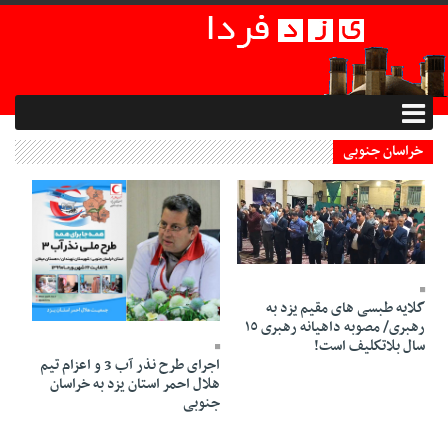
خراسان جنوبی
18 Ordibehesht 1401 - 16:28
گلايه طبسی های مقيم يزد به
20 Shahrivar 1399 - 16:41
رهبری/ مصوبه داهيانه رهبری ١٥
سال بلاتكليف است!
اجرای طرح نذر آب 3 و اعزام تیم
هلال احمر استان یزد به خراسان
جنوبی