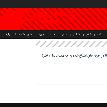
تفت
خاتم
اشکذر
طبس
میبد
مهریز
شهربابک فردا
زارچ
ر حرفه هاي اشباع شده به چه معناست؟(4 نظر)