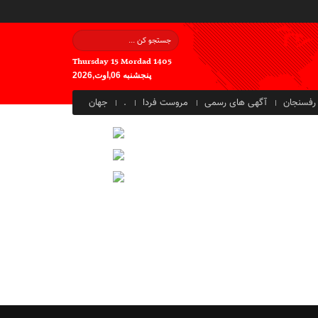
Thursday 15 Mordad 1405
پنجشنبه 06,اوت,2026
رفسنجان
آگهی های رسمی
مروست فردا
.
جهان