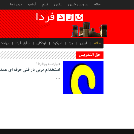
خانه
سرویس خبری
عکس
فیلم
آرشیو
درباره ما
خانه
ایران
یزد
ابرکوه
اردکان
بافق فردا
بهاباد
حق التدریس
وارده به یزدفردا "
استخدام مربی در فنی حرفه ای عمدتا د
...