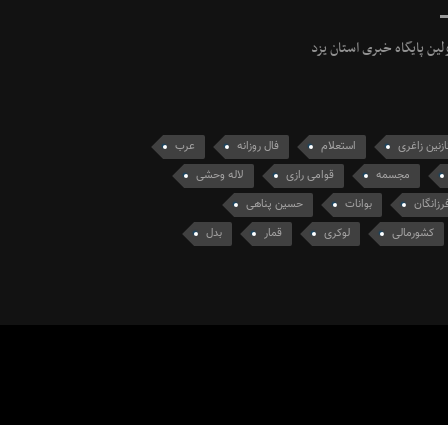
ولین پایگاه خبری استان یزد
ازنین زاغری
استعلام
فال روزانه
عرب
مجسمه
قوامی رازی
لاله وحشی
رزانگان
بوانات
حسین پناهی
کشورمالی
لوکری
قمار
بدل