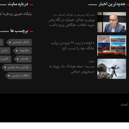
جدیدترین اخبار
درباره سایت
پایگاه خبری یزدفردا ا
مدیرکل ورزش و جوانان استان یزد:
ورزش و جوانان، همواره در نگاه رهبر
شهید انقلاب جایگاهی ویژه داشت
برچسب ها
کمال خجندی
ن
«کچاد» با رشد ۲۶ درصدی درآمد،
جایگاه خود را تثبیت کرد
هالیوود
باخرز
عالمان
کانون ف
فیلم؛
ببینید| حمله هولناک یک پهپاد به
طراحی سه بعدی
دستفروش خیابانی
انقلاب جنسی
ظ است.