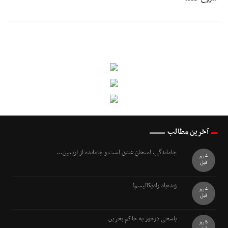
آخرین مطالب
جاماندگی، امتحانِ عشق است و جامانده از اربعین...
4 روز
قبل
زنده‌باد رادیکالیسم!
4 روز
قبل
پاسخی درخور به حاکم بحرین
6 روز