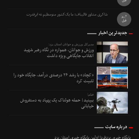
قبل
شاکری مشاور قالیباف: ما یک‌کشور متوسطیم نه ابرقدرت
7 روز
قبل
جدیدترین اخبار
مدیرکل ورزش و جوانان استان یزد:
ورزش و جوانان، همواره در نگاه رهبر شهید
انقلاب جایگاهی ویژه داشت
«کچاد» با رشد ۲۶ درصدی درآمد، جایگاه خود را
تثبیت کرد
فیلم؛
ببینید| حمله هولناک یک پهپاد به دستفروش
خیابانی
درباره سایت
پایگاه خبری یزدفردا اولین پایگاه خبری استان یزد