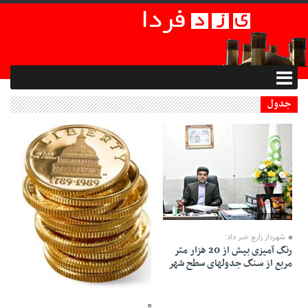
جدول
13 Mordad 1395 - 14:09
شهردار زارچ خبر داد:
رنگ آمیزی بیش از 20 هزار متر
مربع از سنگ جدولهای سطح شهر
27 Dey 1394 - 15:02