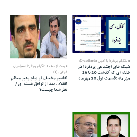
26 Mehr 1398 - 18:35
26 Tir 1394 - 15:02
تلگرام یزدفردا با آدرس yazdfarda@
شبکه های اجتماعی یزدفردا در
بحث از صفحه تلگرام یزدفردا همراهیان
هفته ای که گذشت 20 تا 26
فردایی (1)
تفاسیر مختلف از پیام رهبر معظم
مهرماه :قسمت اول 20 مهرماه
انقلاب بعد از توافق هسته ای /
نظر شما چیست؟