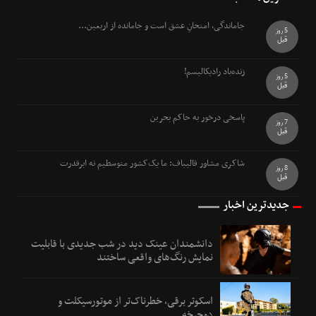
جاماندگی، امتحانِ عشق است و جامانده از اربعین...
5 روز
قبل
زنده‌باد رادیکالیسم!
5 روز
قبل
پاسخی درخور به حاکم بحرین
7 روز
قبل
شاکری مشاور قالیباف: ما یک‌کشور متوسطیم نه ابرقدرت
8 روز
قبل
جدیدترین اخبار
دانشمندان عینک دید در شب جدیدی با قابلیت
نمایش رنگ‌های واقعی ساختند
اسکوتر برقی، خطرناک‌تر از موتورسیکلت و
دوچرخه