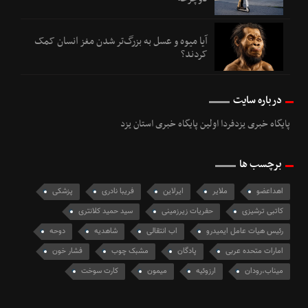
آیا میوه و عسل به بزرگ‌تر شدن مغز انسان کمک
کردند؟
درباره سایت
پایگاه خبری یزدفردا اولین پایگاه خبری استان یزد
برچسب ها
اهداعضو
ملایر
ایرلاین
فریبا نادری
پزشکی
کاتبی ترشیزی
حفریات زیرزمینی
سید حمید کلانتری
رئیس هیات عامل ایمیدرو
اب انتقالی
شاهدیه
دوحه
امارات متحده عربی
پادگان
مشبک چوب
فشار خون
میناب،رودان
ارزوئیه
میمون
کارت سوخت