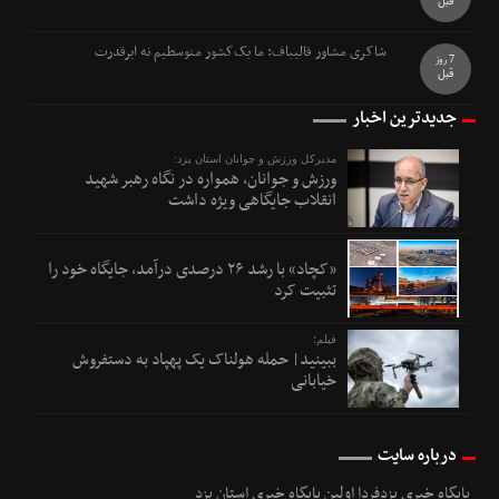
قبل
شاکری مشاور قالیباف: ما یک‌کشور متوسطیم نه ابرقدرت
7 روز
قبل
جدیدترین اخبار
مدیرکل ورزش و جوانان استان یزد:
ورزش و جوانان، همواره در نگاه رهبر شهید
انقلاب جایگاهی ویژه داشت
«کچاد» با رشد ۲۶ درصدی درآمد، جایگاه خود را
تثبیت کرد
فیلم؛
ببینید| حمله هولناک یک پهپاد به دستفروش
خیابانی
درباره سایت
پایگاه خبری یزدفردا اولین پایگاه خبری استان یزد