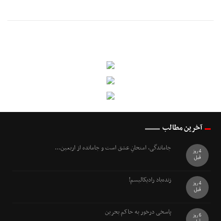
آخرین مطالب
جاماندگی، امتحانِ عشق است و جامانده از اربعین...
4 روز
قبل
زنده‌باد رادیکالیسم!
4 روز
قبل
پاسخی درخور به حاکم بحرین
6 روز