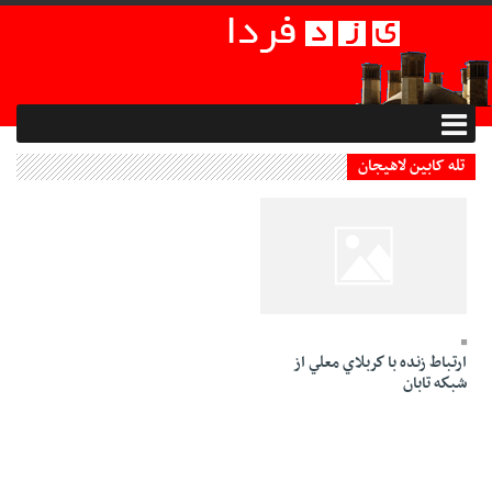
تله کابین لاهیجان
05 Azar 1394 - 15:58
ارتباط زنده با كربلاي معلي از
شبكه تابان