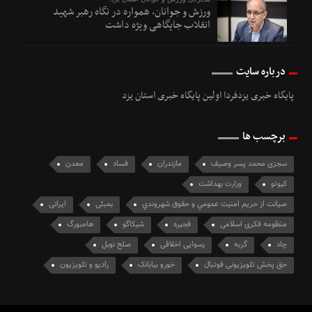
ورزش و جوانان، همواره در نگاه رهبر شهید
انقلاب جایگاهی ویژه داشت
درباره سایت
پایگاه خبری یزدفردا اولین پایگاه خبری استان یزد
برچسب ها
سجزی محمد پسر وصیف
مازندران
فساد
معدن
کیوتو
وزارت بهداشت
صيانت از حريم امنيت عمومي و حقوق شهروندي
بمبئی
ایرانی
منظومه فکری اسلامی
فجیره
شیکاگو
هامبورگ
چاد
گربه
رسوایی اخلاقی
صلح نوبل
حق پخش تلویزیونی فوتبال
خورو بیابانک
رادیو و تلویزیون