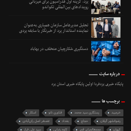
یزد، گزینه اول فدراسیون برای میزبانی
رویدادهای بین‌المللی تکواندو
تجلیل مدیرعامل سازمان همیاری به‌عنوان
نماینده استاندار یزد از خبرنگار با سابقه یزدی
دستگیری شکارچیان متخلف در بهاباد
درباره سایت
پایگاه خبری یزدفردا اولین پایگاه خبری استان یزد
برچسب ها
خرمیبد
رستگاری سید محمد
فناوری نانو
اسکار
رضوانشهر گیلان
حجاج
بغداد
غضنفر اصل رکن‌آبادی
کیهان
مجمع‌الجزایر قمر
کاوه رضایی
سید علی فراز