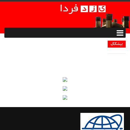
بیشکک