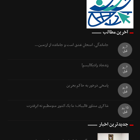
آخرین مطالب
جاماندگی، امتحانِ عشق است و جامانده از اربعین...
7 روز
قبل
زنده‌باد رادیکالیسم!
7 روز
قبل
پاسخی درخور به حاکم بحرین
9 روز
قبل
شاکری مشاور قالیباف: ما یک‌کشور متوسطیم نه ابرقدرت
10 روز
قبل
جدیدترین اخبار