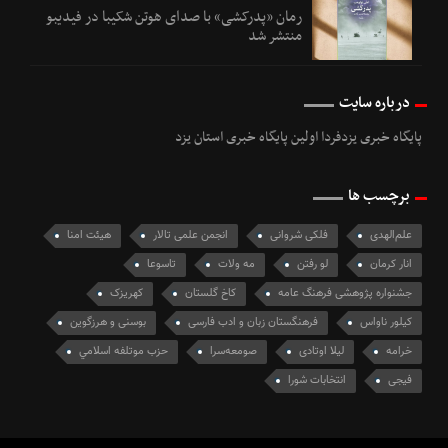
رمان «پدرکشی» با صدای هوتن شکیبا در فیدیبو
منتشر شد
درباره سایت
پایگاه خبری یزدفردا اولین پایگاه خبری استان یزد
برچسب ها
علم‌الهدی
فلکی شروانی
انجمن علمی تالار
هیئت امنا
انار کرمان
لو رفتن
مه ولات
تاسوعا
جشنواره پژوهشی فرهنگ عامه
کاخ گلستان
کهریزک
کیلور ناواس
فرهنگستان زبان و ادب فارسی
بوسنی و هرزگوین
خرامه
لیلا اوتادی
صومعه‌سرا
حزب موتلفه اسلامي
فیجی
انتخابات شورا