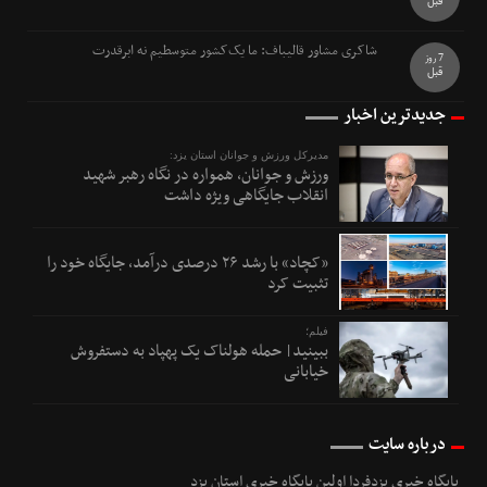
قبل
شاکری مشاور قالیباف: ما یک‌کشور متوسطیم نه ابرقدرت
7 روز
قبل
جدیدترین اخبار
مدیرکل ورزش و جوانان استان یزد:
ورزش و جوانان، همواره در نگاه رهبر شهید
انقلاب جایگاهی ویژه داشت
«کچاد» با رشد ۲۶ درصدی درآمد، جایگاه خود را
تثبیت کرد
فیلم؛
ببینید| حمله هولناک یک پهپاد به دستفروش
خیابانی
درباره سایت
پایگاه خبری یزدفردا اولین پایگاه خبری استان یزد