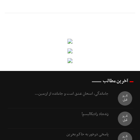
آخرین مطالب
جاماندگی، امتحانِ عشق است و جامانده از اربعین...
4 روز
قبل
زنده‌باد رادیکالیسم!
4 روز
قبل
پاسخی درخور به حاکم بحرین
6 روز