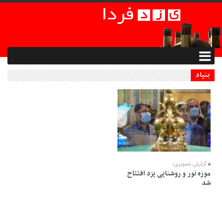
بنیاد
28 Ordibehesht 1401 - 15:40
گزارش تصویری؛
موزه نور و روشنایی یزد افتتاح
شد