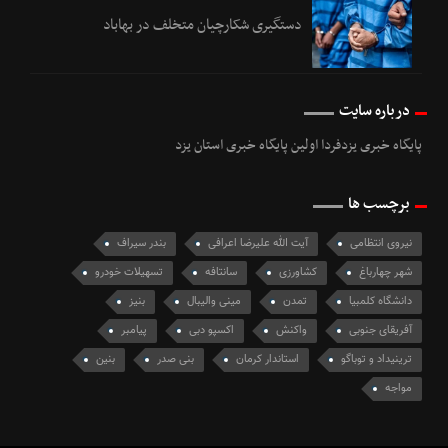
دستگیری شکارچیان متخلف در بهاباد
درباره سایت
پایگاه خبری یزدفردا اولین پایگاه خبری استان یزد
برچسب ها
نیروی انتظامی
آیت الله علیرضا اعرافی
بندر سیراف
شهر چهارباغ
کشاورزی
سانتافه
تسهیلات خودرو
دانشگاه کلمبیا
تمدن
مینی والیبال
بنیز
آفریقای جنوبی
واکنش
اکسپو دبی
پیامبر
ترینیداد و توباگو
استاندار کرمان
بنی صدر
بنین
مواجه