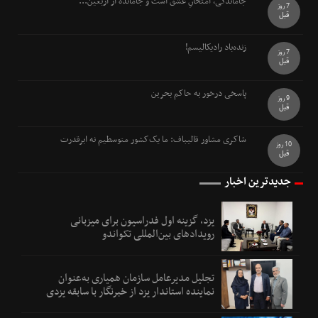
جاماندگی، امتحانِ عشق است و جامانده از اربعین...
7 روز
قبل
زنده‌باد رادیکالیسم!
7 روز
قبل
پاسخی درخور به حاکم بحرین
9 روز
قبل
شاکری مشاور قالیباف: ما یک‌کشور متوسطیم نه ابرقدرت
10 روز
قبل
جدیدترین اخبار
یزد، گزینه اول فدراسیون برای میزبانی
رویدادهای بین‌المللی تکواندو
تجلیل مدیرعامل سازمان همیاری به‌عنوان
نماینده استاندار یزد از خبرنگار با سابقه یزدی