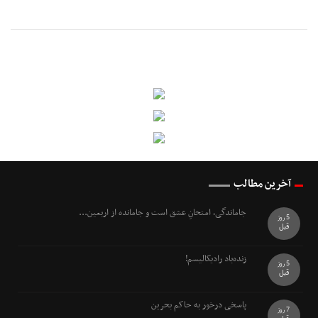
آخرین مطالب
جاماندگی، امتحانِ عشق است و جامانده از اربعین...
5 روز
قبل
زنده‌باد رادیکالیسم!
5 روز
قبل
پاسخی درخور به حاکم بحرین
7 روز