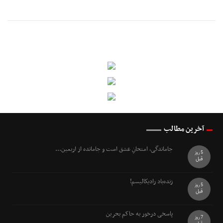
آخرین مطالب
جاماندگی، امتحانِ عشق است و جامانده از اربعین...
5 روز
قبل
زنده‌باد رادیکالیسم!
5 روز
قبل
پاسخی درخور به حاکم بحرین
7 روز