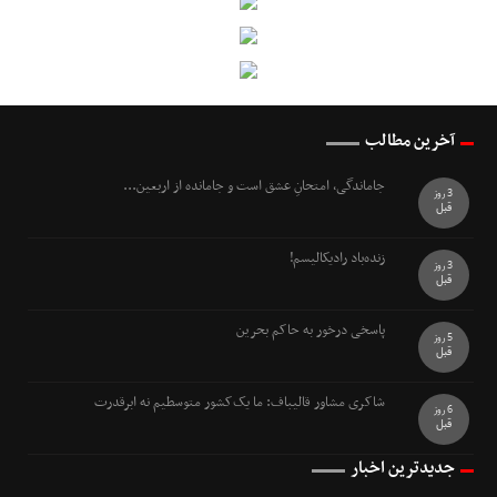
آخرین مطالب
جاماندگی، امتحانِ عشق است و جامانده از اربعین...
3 روز
قبل
زنده‌باد رادیکالیسم!
3 روز
قبل
پاسخی درخور به حاکم بحرین
5 روز
قبل
شاکری مشاور قالیباف: ما یک‌کشور متوسطیم نه ابرقدرت
6 روز
قبل
جدیدترین اخبار