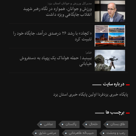
مدیرکل ورزش و جوانان استان یزد:
ورزش و جوانان، همواره در نگاه رهبر شهید
انقلاب جایگاهی ویژه داشت
«کچاد» با رشد ۲۶ درصدی درآمد، جایگاه خود را
تثبیت کرد
فیلم؛
ببینید| حمله هولناک یک پهپاد به دستفروش
خیابانی
درباره سایت
پایگاه خبری یزدفردا اولین پایگاه خبری استان یزد
برچسب ها
طاق بستان
خلخال
پاکستان
نجاشی
رعب و وحشت
حبیب‌اله طاهرخانی
مرتضی شایق