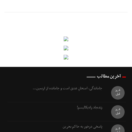
آخرین مطالب
جاماندگی، امتحانِ عشق است و جامانده از اربعین...
4 روز
قبل
زنده‌باد رادیکالیسم!
4 روز
قبل
پاسخی درخور به حاکم بحرین
6 روز