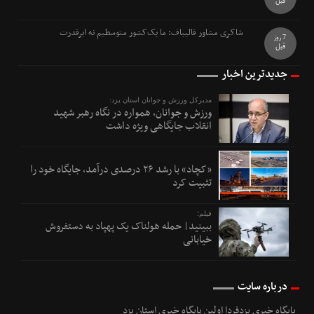
قبل
شاکری مشاور قالیباف: ما یک‌کشور متوسطیم نه ابرقدرت
7 روز
قبل
جدیدترین اخبار
مدیرکل ورزش و جوانان استان یزد:
ورزش و جوانان، همواره در نگاه رهبر شهید
انقلاب جایگاهی ویژه داشت
«کچاد» با رشد ۲۶ درصدی درآمد، جایگاه خود را
تثبیت کرد
فیلم؛
ببینید| حمله هولناک یک پهپاد به دستفروش
خیابانی
درباره سایت
پایگاه خبری یزدفردا اولین پایگاه خبری استان یزد