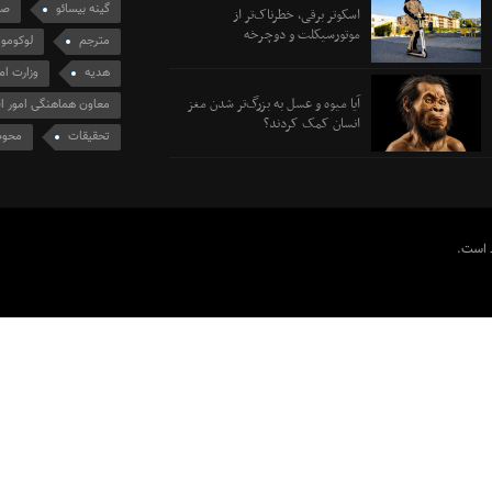
گینه بیسائو
صی
اسکوتر برقی، خطرناک‌تر از
موتورسیکلت و دوچرخه
مترجم
لوکوموت
هدیه
وزارت ام
آیا میوه و عسل به بزرگ‌تر شدن مغز
معاون هماهنگی امور اق
انسان کمک کردند؟
تحقیقات
محوط
ظ است.