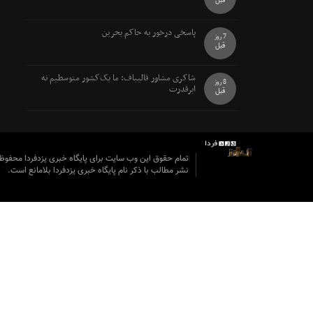
قبل
پاسخی درخور به حاکم بحرین
7 روز
قبل
شاکری مشاور قالیباف: ما یک‌کشور متوسطیم نه
8 روز
ابرقدرت
قبل
تمام حقوق این وب سایت برای پایگاه خبری یزدفردا محفو
نشر مطالب با ذکر نام پایگاه خبری یزدفردا بلامانع است.