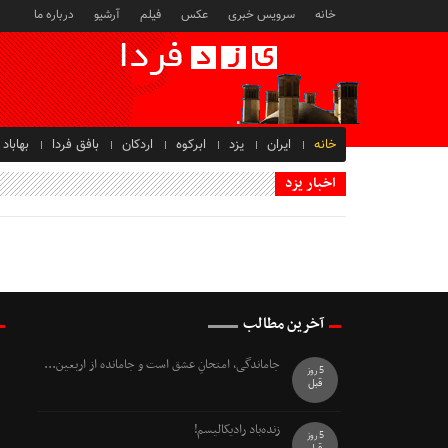
خانه
سرویس خبری
عکس
فیلم
آرشیو
درباره ما
خانه
ایران
یزد
ابرکوه
اردکان
بافق فردا
بهاباد
اخبار یزد
آخرین مطالب
جاماندگی، امتحانِ عشق است و جامانده از اربعین...
5 روز
قبل
زنده‌باد رادیکالیسم!
5 روز