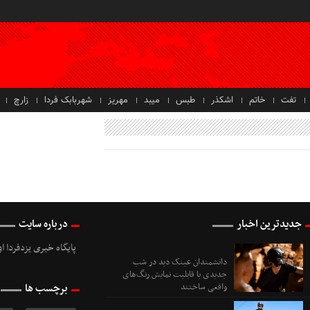
تفت
خاتم
اشکذر
طبس
میبد
مهریز
شهربابک فردا
زارچ
جدیدترین اخبار
درباره سایت
پایگاه خبری یزدفردا ا
دانشمندان عینک دید در شب
جدیدی با قابلیت نمایش رنگ‌های
واقعی ساختند
برچسب ها