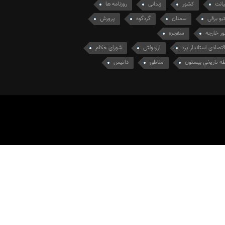
انت
کشور
زندانی
روزنامه ها
یو برقی
سمنان
گردگوه
پرورش
ور خارجه
منفجره
تصادی استاندار یزد
ارزدولتی
شورای حکام
ه تاریخی بیستون
مناطق
داتیس