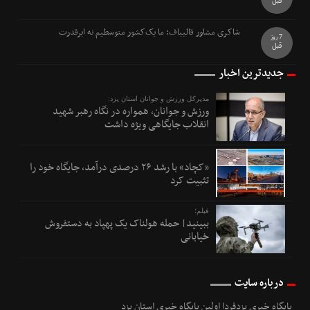
قبل
شاکری مشاور قالیباف: ما یک‌کشور متوسطیم نه ابرقدرت
7 روز
قبل
جدیدترین اخبار
مدیرکل ورزش و جوانان استان یزد:
ورزش و جوانان، همواره در نگاه رهبر شهید
انقلاب جایگاهی ویژه داشت
«کچاد» با رشد ۲۶ درصدی درآمد، جایگاه خود را
تثبیت کرد
فیلم؛
ببینید| حمله هولناک یک پهپاد به دستفروش
خیابانی
درباره سایت
پایگاه خبری یزدفردا اولین پایگاه خبری استان یزد