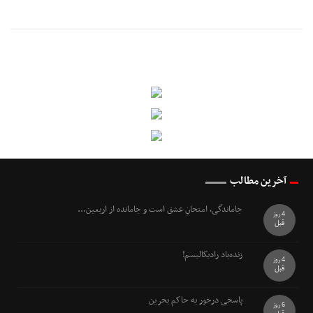
آخرین مطالب
جاماندگی، امتحانِ عشق است و جامانده از اربعین...
4 روز
قبل
زنده‌باد رادیکالیسم!
4 روز
قبل
پاسخی درخور به حاکم بحرین
6 روز