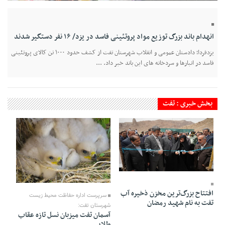
انهدام باند بزرگ توزیع مواد پروتئینی فاسد در یزد/ ۱۶ نفر دستگیر شدند
یزدفردا؛ دادستان عمومی و انقلاب شهرستان تفت از کشف حدود ۱۰۰۰ تن کالای پروتئینی
فاسد در انبارها و سردخانه‌ های این باند خبر داد. ...
بخش خبری : تفت
19 Ordibehesht 1405 - 21:30
16 Ordibehesht 1405 - 21:56
افتتاح بزرگ‌ترین مخزن ذخیره آب
سرپرست اداره حفاظت محیط زیست
تفت به نام شهید رمضان
شهرستان تفت:
آسمان تفت میزبان نسل تازه عقاب
طلایی