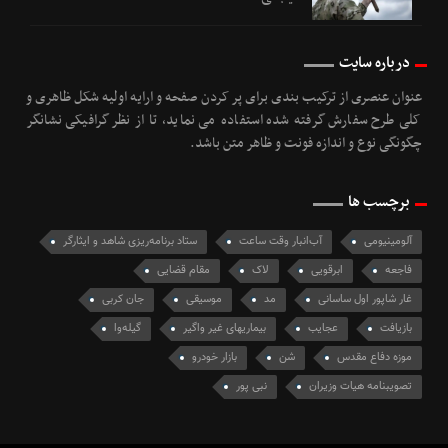
درباره سایت
عنوان عنصری از ترکیب بندی برای پر کردن صفحه و ارایه اولیه شکل ظاهری و
کلی طرح سفارش گرفته شده استفاده می نماید، تا از نظر گرافیکی نشانگر
چگونگی نوع و اندازه فونت و ظاهر متن باشد.
برچسب ها
آلومینیومی
آب‌انبار وقت ساعت
ستاد برنامه‌ریزی شاهد و ایثارگر
فاجعه
ابرقویی
لاک
مقام قضایی
غار شاپور اول ساسانی
مد
موسیقی
جان کربی
بازیافت
عجایب
بیماریهای غیر واگیر
گیله‌وا
موزه دفاع مقدس
شن
بازار خودرو
تصویبنامه هیات وزیران
نبی پور