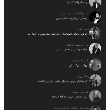
زنده‌باد رادیکالیسم!
سید ابوالفضل امامی میبدی:
پاسخی درخور به حاکم بحرین
عارف جلالی:
شاکری مشاور قالیباف: ما یک‌کشور متوسطیم نه ابرقدرت
ابوذر ابراهیمی ترکمان:
مراقبه زبانی در فضای سیاسی
غلامرضا ظریفیان:
روایت بزرگ ایران
رضا پورزارعی:
در ستایش مردی که برای نقش، جان می‌گذاشت
دکتر علی ربیعی:
برای جنوبِ زخم‌خورده اما ایستاده
دکتر سید ابوالفضل امامی مسجدی: