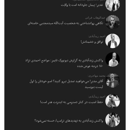
غدیر؛ پیمان جاودانه امت با ولایت
عبدالوهاب فراتی
نگاهی روانشناختی به شخصیت آیت‌الله سیدمجتبی خامنه‌ای
احمد زیدآبادی:
توافق و دشمنانش!
واکنش زیدآبادی به گزارش نیویورک تایمز: مواضع احمدی نژاد
۱۸۰ درجه عوض شده
محمد مهاجری:
آقای مدیر! می‌خواهید تعدیل نیرو کنید؟ اسم خودتان را اول
لیست بنویسید
احمد زیدآبادی:
حفظ امنیت در کنار دسترسی به اینترنت هنر است!
واکنش زیدآبادی به تهدیدهای ترامپ/ خسته نمی‌شود؟