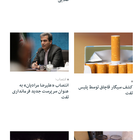
26 Farvardin 1405 - 17:31
08 Ordibehesht 1405 - 13:08
انتصاب؛
انتصاب «علیرضا مرادیان» به
کشف سیگار قاچاق توسط پلیس
عنوان سرپرست جدید فرمانداری
تفت
تفت