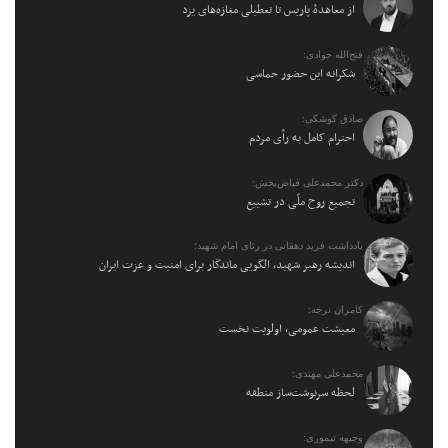
از معاهدهٔ پاریس تا تعطیلی مغازه‌های یزد
فتح‌الله جوادی:
شکرانه این حضور حماسی
صادق کوشکی:
احترام کامل به رأی مردم
دکتر محمدعلی فیاض‌بخش:
تجمیع روح ملّی در تشییع
یادداشت فرید دهقانی در رثای امام شهید؛
اندیشه رهبر شهید، الگویی ماندگار برای امنیت و عزت ایران
کامران نرجه:
معیشت عمومی، اولویت نخست
محمدعلی مهتدی:
لحظه سرنوشت‌ساز منطقه
وجیهه تیموری: