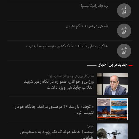
زنده‌باد رادیکالیسم!
3 روز
قبل
پاسخی درخور به حاکم بحرین
5 روز
قبل
شاکری مشاور قالیباف: ما یک‌کشور متوسطیم نه ابرقدرت
6 روز
قبل
جدیدترین اخبار
مدیرکل ورزش و جوانان استان یزد:
ورزش و جوانان، همواره در نگاه رهبر شهید
انقلاب جایگاهی ویژه داشت
«کچاد» با رشد ۲۶ درصدی درآمد، جایگاه خود را
تثبیت کرد
فیلم؛
ببینید| حمله هولناک یک پهپاد به دستفروش
خیابانی