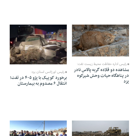
21 Azar 1404 - 18:07
17 Azar 1404 - 10:02
رئیس اداره حفاظت محیط زیست تفت:
مشاهده دو قلاده گربه پالاس نادر
رئیس اورژانس استان یزد:
در پناهگاه حیات وحش شیرکوه
برخورد کوییک با پژو ۴۰۵ در تفت؛
یزد
انتقال ۶ مصدوم به بیمارستان