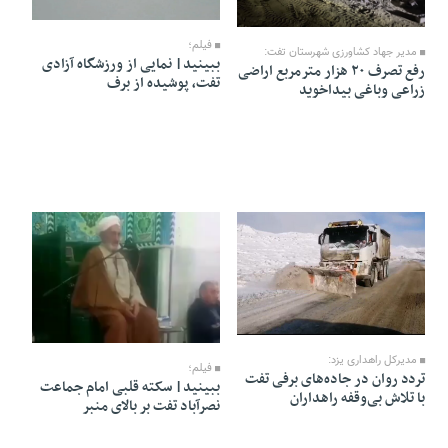
28 Azar 1404 - 15:13
07 Dey 1404 - 17:08
فیلم؛
مدیر جهاد کشاورزی شهرستان تفت:
ببینید| نمایی از ورزشگاه آزادی
رفع تصرف ۲۰ هزار مترمربع اراضی
تفت، پوشیده از برف
زراعی وباغی بیداخوید
27 Azar 1404 - 16:42
22 Azar 1404 - 12:55
مدیرکل راهداری یزد:
فیلم؛
تردد روان در جاده‌های برفی تفت
ببینید| سکته قلبی امام جماعت
با تلاش بی‌وقفه راهداران
نصرآباد تفت بر بالای منبر