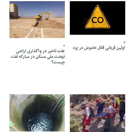
12 Aban 1404 - 15:48
28 Mehr 1404 - 09:28
اولین قربانی قاتل خاموش در یزد
علت تاخیر در واگذاری اراضی
نهضت ملی مسکن در مبارکه تفت
چیست؟
22 Shahrivar 1404 - 12:41
05 Mehr 1404 - 12:27