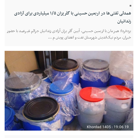
همدلی تفتی‌ها در اربعین حسینی با گلریزان ۱/۵ میلیاردی برای آزادی
زندانیان
یزدفردا؛ همزمان با اربعین حسینی، آیین گلریزان آزادی زندانیان جرائم غیرعمد با حضور
خیران، مردم نیک‌اندیش شهرستان تفت و اعضای پویش م ...
19 Khordad 1405 - 19:06