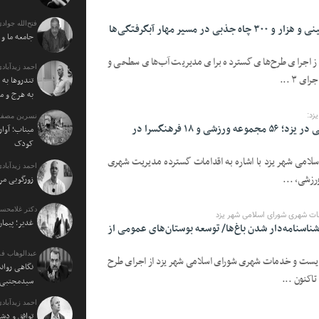
فتح‌الله جوادی
یزد با اجرای ۳۵ کیلومتر شبکه زیرزمینی و هزار و ۳۰۰ چاه جذبی در مسیر مهار آبگرفتگی‌ها
جامعه ما و
 از اجرای طرح‌های گسترده برای مدیریت آب‌های سطحی و
احمد زیدآبادی
 ۳ ...
تندروها به 
به هرج و م
زد:
نسرین مصفا:
جهش زیرساخت‌های فرهنگی و ورزشی در یزد؛ ۵۶ مجموعه ورزشی و ۱۸ فرهنگسرا در
میناب؛ آوار
کودک
سلامی شهر یزد با اشاره به اقدامات گسترده مدیریت شهری
احمد زیدآبادی
رزشی، ...
زورگویی مرد
دکتر غلامحسی
ت شهری شورای اسلامی شهر یزد
غدیر؛ پیمان
 شناسنامه‌دار شدن باغ‌ها/ توسعه بوستان‌های عمومی از
عبدالوهاب فر
یست و خدمات شهری شورای اسلامی شهر یزد از اجرای طرح
نگاهی روان
اکنون ...
سیدمجتبی خ
احمد زیدآبادی
توافق و دش