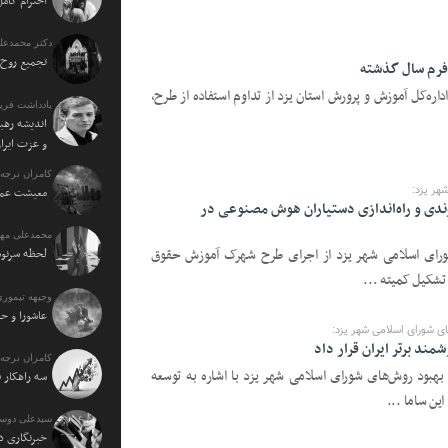
احترام کامل
دکتر محمدعل
تجمیع روح 
 فرم سال گذشته
 اداره‌کل آموزش و پرورش استان یزد از تداوم استفاده از طرح،
یادداشت فرید
اندیشه رهبر
و عزت ایرا
کامران نرجه:
ر یزد:
معیشت عمو
قوق شهروندی و راه‌اندازی دستیاران هوش مصنوعی در
محمدعلی مهت
ورای اسلامی شهر یزد از اجرای طرح شهرک آموزش حقوق
لحظه سرنو
وجیهه تیموری
عاشورا و حا
 شورای اسلامی شهر یزد:
ند برتر ایران قرار داد
کامران نرجه:
هبود روش‌های شورای اسلامی شهر یزد با اشاره به توسعه
سه راهکار 
ن ساما ...
سیدعلی دوس
خبرنگاری د