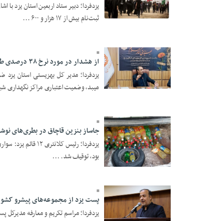
یزدفردا؛ دبیر ستاد اربعین استان یزد با اش
24 Tir 1405 - 22:59
ثبت‌نام بیش از ۱۷ هزار و ۶۰۰ ...
از هشدار در مورد نرخ ۳۸ درصدی طلاق در یزد تا حذف بودجه مرکز تحقیقات ژنتیک میبد
یزدفردا؛ مدیر کل بهزیستی استان یزد ض
24 Tir 1405 - 22:58
میبد، وضعیت اعتباری مراکز نگهداری شبان
جاساز بنزین قاچاق در بطری‌های نوشاب
بود، توقیف شد. ...
23 Tir 1405 - 19:59
پست یزد از مجموعه‌های پیشرو کشو
یزدفردا؛ مراسم تکریم و معارفه مدیرکل 