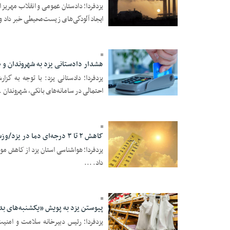
یزدفردا؛ دادستان عمومی و انقلاب مهریز
ایجاد آلودگی‌های زیست‌محیطی خبر داد و 
22 Tir 1405 - 19:52
هشدار دادستانی یزد به شهروندان و 
یزدفردا؛ دادستانی یزد: با توجه به گزا
احتمالی در سامانه‌های بانکی، شهروندان .
22 Tir 1405 - 19:50
کاهش ۲ تا ۳ درجه‌ای دما در یزد/وزش باد و گردوغبار در راه استان
داد. ...
22 Tir 1405 - 19:47
پیوستن یزد به پویش «یکشنبه‌های ب
یزدفردا؛ رئیس دبیرخانه سلامت و امنیت