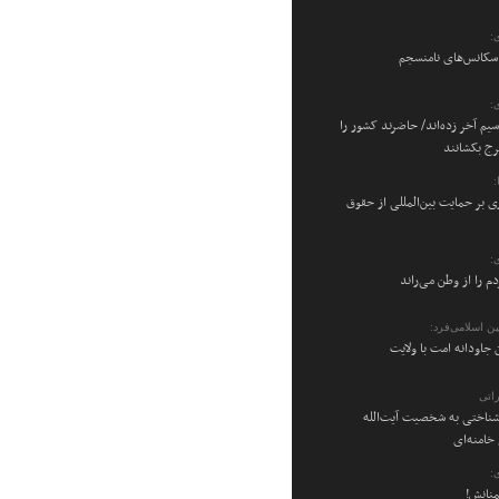
:
 سکانس‌های نامنسجم
:
سیم آخر زده‌اند/ حاضرند کشور را
رج بکشانند
ی بر حمایت بین‌المللی از حقوق
:
م را از وطن می‌راند
ن اسلامی‌فرد:
 جاودانه امت با ولایت
اتی
شناختی به شخصیت آیت‌الله
امنه‌ای
:
منانش!