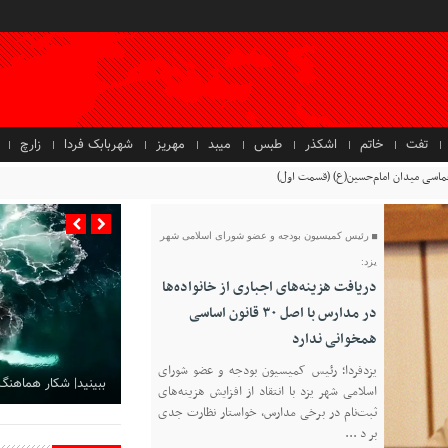
تفت
خاتم
اشکذر
طبس
میبد
مهریز
شهربابک فردا
زارچ
حماسی میدان امام‌حسین(ع) (قسمت اول)
رئیس کمیسیون بودجه و عضو شورای اسلامی شهر
یزد:
دریافت هزینه‌های اجباری از خانواده‌ها
در مدارس با اصل ۳۰ قانون اساسی
همخوانی ندارد
یزدفردا؛ رئیس کمیسیون بودجه و عضو شورای
ببینید| شکار هماهنگ
اسلامی شهر یزد با انتقاد از افزایش هزینه‌های
ثبت‌نام در برخی مدارس، خواستار نظارت جدی
بر د ...