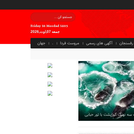
Friday 16 Mordad 1405
جمعه 07,اوت,2026
رفسنجان
آگهی های رسمی
مروست فردا
.
جهان
 سه نهنگ گوژپشت با تور حبابی