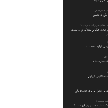
 به رأی مردم
ی فیاض‌بخش:
ملّی در تشییع
 دهقانی در رثای امام شهید؛
 شهید، الگویی ماندگار برای امنیت
ن
می، اولویت نخست
دی:
شت‌ساز منطقه
:
فظه اقلیمی ایرانیان
فوری کنترل تورم در اقتصاد ملی
تی موسوی:
یگر شغل سخت و زیان‌آور نیست؟