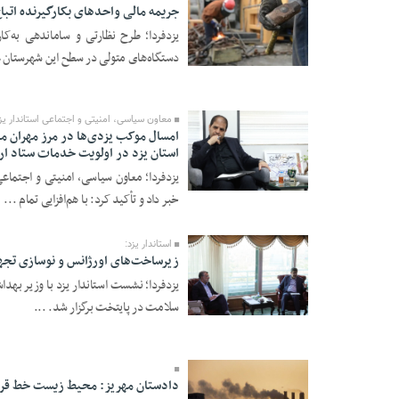
جریمه مالی واحد‌های بکارگیرنده اتب
یزدفردا؛ طرح نظارتی و ساماندهی به‌ک
دستگاه‌های متولی در سطح این شهرستان ع
23 Tir 1405 - 19:13
معاون سیاسی، امنیتی و اجتماعی استاندار یزد
امسال موکب یزدی‌ها در مرز مهران می
استان یزد در اولویت خدمات ستاد ا
یزدفردا؛ معاون سیاسی، امنیتی و اجتماع
23 Tir 1405 - 19:12
خبر داد و تأکید کرد: با هم‌افزایی تمام ...
استاندار یزد:
زیرساخت‌های اورژانس و نوسازی تجه
یزدفردا؛ نشست استاندار یزد با وزیر به
سلامت در پایتخت برگزار شد. ...
22 Tir 1405 - 19:55
دادستان مهریز: محیط زیست خط قر