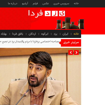
خانه
سرویس خبری
عکس
فیلم
آرشیو
درباره ما
خانه
ایران
یزد
ابرکوه
اردکان
بافق فردا
بهاباد
مصاحبه اختصاصی یزدفردا با مردم ولایتمدار یزد در تجمع 
سرتیتر خبری