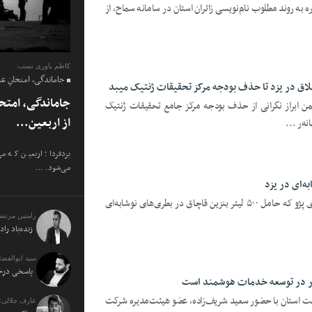
اره به روند مطلوب نام‌نویسی زائران استان در سامانه سماح، از
کاظم یاوری نسب:
جاماندگی، امتحانِ ع
جاماندگی، امتح
من ابراز نگرانی از حذف بودجه مرکز جامع تحقیقات ژنتیک
از اربعین...
ه‌ر ...
یزدفردا؛ اربعین که م
می‌شود. ...
ه‌ای در یزد
یزدفردا؛ رئیس کلانتری ۱۲ قائم یزد: سواری پژو که حامل ۵۰۰ لیتر بنزین قاچاق در بطری‌های نوشابه‌ای
رامتین مرتض
زنده‌باد راد
سید ابوالفضل
پاسخی درخو
ر در توسعه خدمات هوشمند است
پست استان با حضور سعید شریف‌زاده، عضو هیئت‌مدیره شرکت
عارف جلالی: