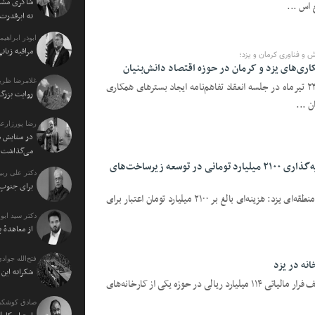
شاکری مشاو
 اس ...
نه ابرقدرت
ابوذر ابراهی
مراقبه زبا
و فناوری کرمان و یزد؛
ری‌های یزد و کرمان در حوزه اقتصاد دانش‌بنیان
غلامرضا ظریف
یزدفردا؛ دکتر محمدعلی طالبی سه‌شنبه ۲۳ تیرماه در جلسه انعقاد تفاهم‌نامه ایجاد بسترهای همکاری
روایت بزرگ 
 ...
رضا پورزارع
در ستایش م
می‌گذاشت
ارتقای پایداری شبکه برق یزد با سرمایه‌گذاری ۲۱۰۰ میلیارد تومانی در توسعه زیرساخت‌های
دکتر علی ربی
برای جنوبِ 
یزدفردا؛ معاون طرح و توسعه شرکت برق منطقه‌ای یزد: هزینه‌ای بالغ بر ۲۱۰۰ میلیارد تومان اعتبار برای
دکتر سید اب
از معاهدهٔ 
فتح‌الله جوادی
نه در یزد
شکرانه ای
یزدفردا؛ فرمانده انتظامی استان یزد از کشف فرار مالیاتی ۱۱۴ میلیارد ریالی در حوزه یکی از کارخانه‌های
صادق کوشکی