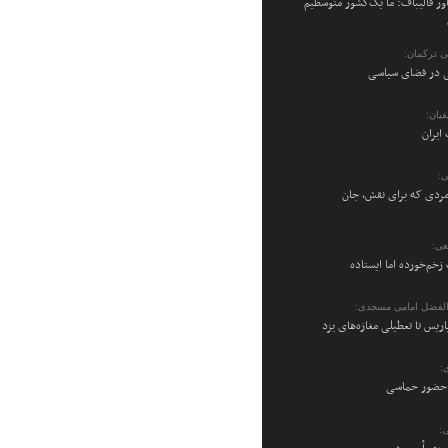
ر قالیباف: ما یک‌کشور متوسطیم
می ترکمان:
نی در فضای سیاسی
یان:
ایران
ی:
ردی که برای نقش، جان
عی:
زخم‌خورده اما ایستاده
والفضل امامی مسجدی:
پاریس تا تعطیلی مغازه‌های یزد
:
ن حضور حماسی
: