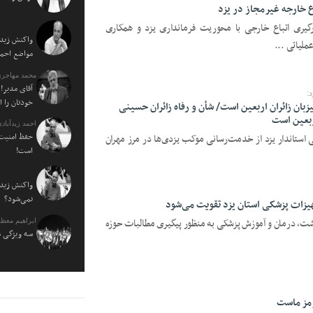
اع خارجه غیرمجاز در یزد
ارگیری اتباع خارجی با محوریت فرمانداری یزد و همکاری
واکنش زیدآ
ملیاتی ...
مواضع احمدی نژاد ۰
محمد مهاجری
آقای مدیر! 
:
خودتان را 
زبان زائران اربعین است/ شأن و رفاه زائران حسینی
ربعین است
احمد زیدآبادی
حفظ امنیت 
ی استاندار یزد از خدمت‌رسانی موکب یزدی‌ها در مرز مهران
است!
واکنش زیدآ
نمی‌شود؟
یزات پزشکی استان یزد تقویت می‌شود
داشت، درمان و آموزش پزشکی به منظور پیگیری مطالبات حوزه
ابراهیم معظ
سه ویژگی م
مز ماست