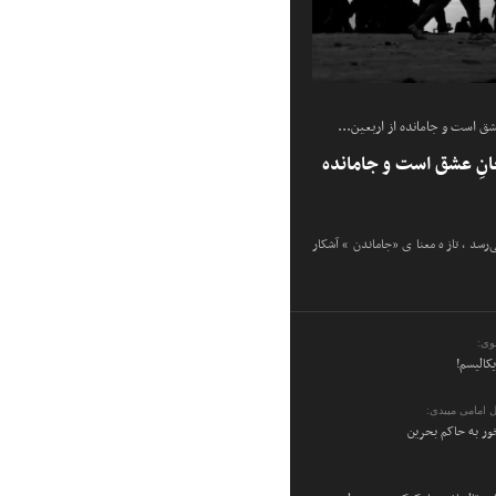
شق است و جامانده از اربعین...
انِ عشق است و جامانده
ی‌رسد، تازه معنای «جاماندن» آشکار
وی:
یکالیسم!
 امامی میبدی:
ر به حاکم بحرین