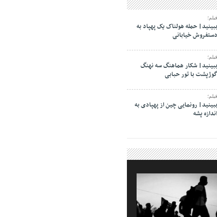
یلم؛
بینید| حمله هولناک یک پهپاد به
ستفروش خیابانی
یلم؛
بینید| شکار هماهنگ سه نهنگ
وژپشت با تور حبابی
یلم؛
بینید| رونمایی چین از پهپادی به
ندازه پشه