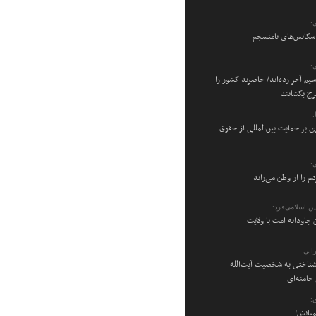
:
 سکانس‌های نامنسجم
:
سیم آخر زده‌اند/ حاضرند کشور را
رج بکشانند
ی بر حمایت بین‌المللی از حقوق
:
م را از وطن می‌راند
ن اسلامی‌فرد:
 جاودانه امت با ولایت
اتی
شناختی به شخصیت آیت‌الله
امنه‌ای
:
منانش!