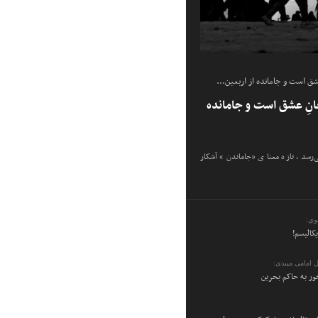
شق است و جامانده از اربعین...
انِ عشق است و جامانده
ی‌رسد، تازه معنای «جاماندن» آشکار
وی:
یکالیسم!
 امامی میبدی:
ر به حاکم بحرین