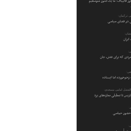
ر قالیباف: ما یک‌کشور متوسطیم
می ترکمان:
نی در فضای سیاسی
یان:
ایران
ی:
ردی که برای نقش، جان
عی:
زخم‌خورده اما ایستاده
والفضل امامی مسجدی:
پاریس تا تعطیلی مغازه‌های یزد
:
ن حضور حماسی
: