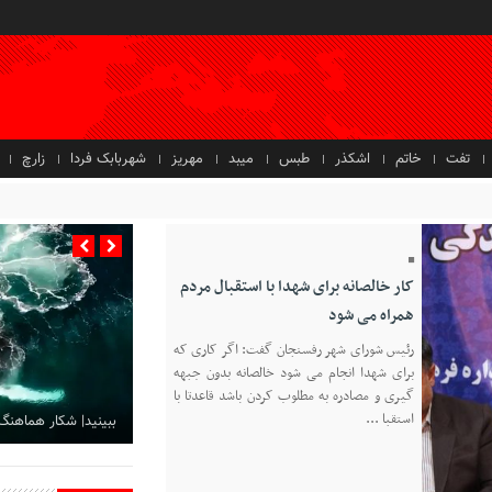
تفت
خاتم
اشکذر
طبس
میبد
مهریز
شهربابک فردا
زارچ
کار خالصانه برای شهدا با استقبال مردم
همراه می شود
رئیس شورای شهر رفسنجان گفت: اگر کاری که
برای شهدا انجام می شود خالصانه بدون جبهه
گیری و مصادره به مطلوب کردن باشد قاعدتا با
استقبا ...
ببینید| شکار هماهنگ