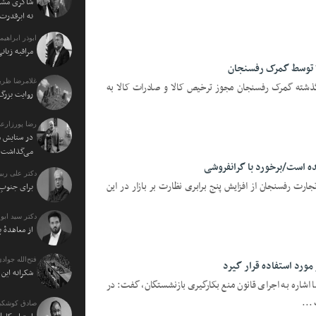
شاکری مشاو
نه ابرقدرت
ابوذر ابراهی
مراقبه زبا
 توسط گمرک رفسنجان
غلامرضا ظریف
شته گمرک رفسنجان مجوز ترخیص کالا و صادرات کالا به
روایت بزرگ 
رضا پورزارع
در ستایش م
می‌گذاشت
دکتر علی ربی
رت رفسنجان از افزایش پنج برابری نظارت بر بازار در این
برای جنوبِ 
دکتر سید اب
از معاهدهٔ 
فتح‌الله جوادی
مورد استفاده قرار گیرد
شکرانه ای
 اشاره به اجرای قانون منع بکارگیری بازنشستگان، گفت: در
...
صادق کوشکی