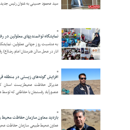
سید محمود حسینی به عنوان رئیس جدید 
14 Azar 1397 - 19:00
نمایشگاه توانمندیهای معلولین در ر
به مناسبت روز جهانی معلولین، نمایشگا
انار در محل سالن هنرستان امام رضا(ع) رف
14 Azar 1397 - 18:59
افزایش گونه‌های زیستی در منطقه قر
مدیرکل حفاظت محیط‌زیست استان کر
منصورآباد رفسنجان با حفاظتی که توسط مر
10 Azar 1397 - 17:07
بازدید معاون سازمان حفاظت محیط ز
معاون محیط طبیعی سازمان حفاظت محیط