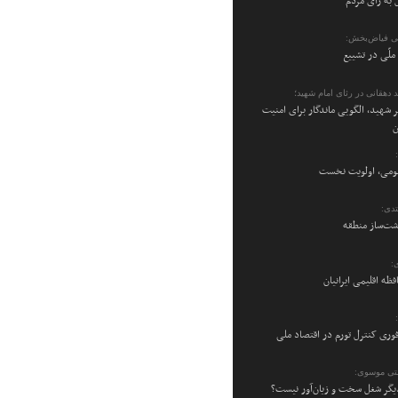
 به رأی مردم
ی فیاض‌بخش:
ملّی در تشییع
 دهقانی در رثای امام شهید؛
 شهید، الگویی ماندگار برای امنیت
ن
می، اولویت نخست
دی:
شت‌ساز منطقه
:
فظه اقلیمی ایرانیان
فوری کنترل تورم در اقتصاد ملی
تی موسوی:
یگر شغل سخت و زیان‌آور نیست؟