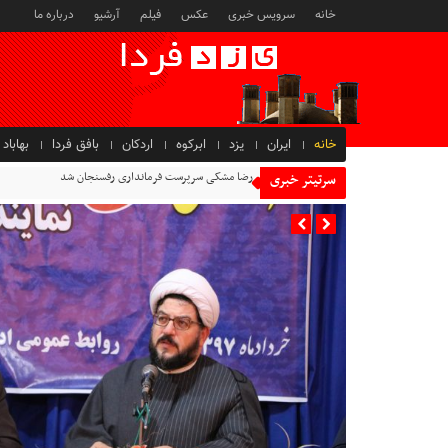
خانه
سرویس خبری
عکس
فیلم
آرشیو
درباره ما
خانه
ایران
یزد
ابرکوه
اردکان
بافق فردا
بهاباد
رضا مشکی سرپرست فرمانداری رفسنجان شد
سرتیتر خبری