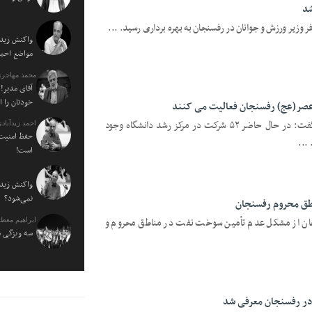
 وزیر ورزش و جوانان در رفسنجان به بهره برداری رسید. ...
واکنش زیدآ
مواضع احمدی نژاد ۰
محمد مهاجری
آقای مدیر! 
خودتان را 
رئیس دانشگاه ولی عصر(عج) رفسنجان گفت: در حال حاضر ۵۲ شرکت در مرکز رشد دانشگاه وجود
احمد زیدآبادی
حفظ امنیت 
...
است!
واکنش زیدآ
نمی‌شود؟
طق محروم رفسنجان
جان از مشکل عدم تأمین سوخت نفت در مناطق محروم و
ابراهیم معظ
سه ویژگی م
در رفسنجان معرفی شد