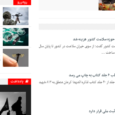
رودررو
ف
ب
د
ف
ب
گ
ت کشور گفت: از سوی خیران سلامت در کشور تا پایان سال
 ساخت ...
ف
ب
ا
یادداشت
فرمانده سپاه ناحیه رفسنجان گفت: شش جلد از ۴۰ جلد کتاب تذکره الشهدا کرمان متعلق به ۸۱۲ شهید