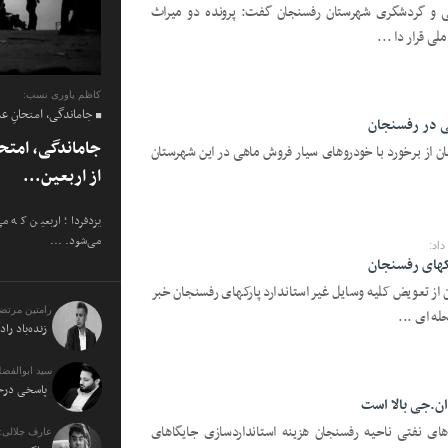
ی و گردشگری شهرستان رفسنجان گفت: پرونده دو میراث
ی قرار دا ...
کاظم یاوری نسب:
جاماندگی، امتحانِ ع
ی در رفسنجان
جاماندگی، امتح
 از برخورد با خودروهای سیار فروش ماهی در این شهرستان
از اربعین...
یزدفردا؛ اربعین که م
می‌شود. ...
اد:
رکهای رفسنجان
 تعویض کلیه وسایل غیر استاندارد پارکهای رفسنجان خبر
رامتین مرتض
زنده‌باد راد
سید ابوالفضل
پاسخی درخو
ن.جی بالا است
ی نفتی ناحیه رفسنجان هزینه استانداردسازی جایگاهای
عارف جلالی: