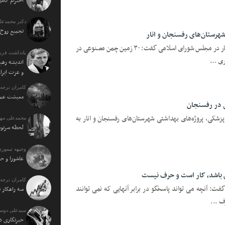
احترام کامل
دکتر محمدعل
تجمیع روح 
نماینده مردم شهرستان های رفسنجان و انار در مجلس شورای اسلامی گفت: ۳۰ زمین چمن مصنوعی در
یادداشت فرید
ی ...
اندیشه رهبر
و عزت ایرا
کامران نرجه:
معیشت عمو
زشکی، پروژه‌های بهداشتی شهرستان‌های رفسنجان و انار به
محمدعلی مهت
لحظه سرنو
وجیهه تیموری
عاشورا و حا
ن باشد، کار است و حرف نیست
کامران نرجه:
ت: آنچه می تواند پاسخگو در برابر آنهایی که نمی توانند
سه راهکار 
ف ...
سیدعلی دوس
خبرنگاری د