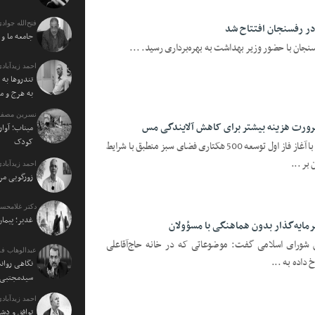
فتح‌الله جوادی
ر رفسنجان افتتاح شد
جامعه ما و
جان با حضور وزیر بهداشت به بهره‌برداری رسید. ...
احمد زیدآبادی
تندروها به 
به هرج و م
نسرین مصفا:
ورت هزینه بیشتر برای کاهش آلایندگی مس
میناب؛ آوار
کودک
همایش بزرگداشت روز جهانی خاک همراه با آغاز فاز اول توسعه 500 هکتاری فضای سبز منطبق با شرایط
بر ...
احمد زیدآبادی
زورگویی مرد
دکتر غلامحسی
غدیر؛ پیمان
رمایه‌گذار بدون هماهنگی با مسؤولان
س شورای اسلامی گفت: موضوعاتی که در خانه حاج‌آقاعلی
عبدالوهاب فر
داده به ...
نگاهی روان
سیدمجتبی خ
احمد زیدآبادی
توافق و دش