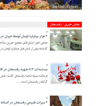
07 Dey 1397 - 22:10
بخش خبری : رفسنجان
۶ هزار میلیارد تومان توسط خیران در حوزه سلامت کشور هزینه شد
معاون امور استان‌های مجمع خیرین سلام
گذشته بیش از شش هزار میلیارد تومان در
07 Dey 1397 - 22:09
مستندات ۸۱۲ شهید رفسنجان در قالب ۶ جلد کتاب به چاپ می رسد
گرانقدر رفسنجان است. ...
07 Dey 1397 - 22:09
۲ میراث طبیعی رفسنجان در آستانه ثبت ملی قرار دارد