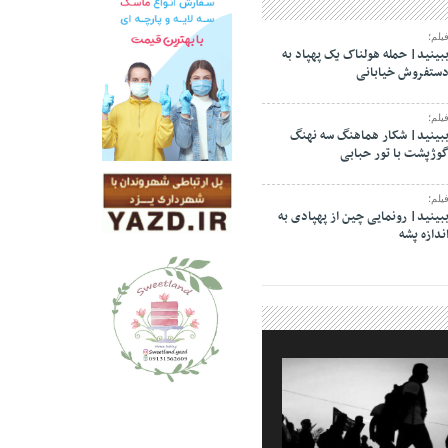
یلم؛
بینید| حمله هولناک یک پهپاد به
ستفروش خیابانی
یلم؛
بینید| شکار هماهنگ سه نهنگ
وژپشت با تور حبابی
یلم؛
بینید| رونمایی چین از پهپادی به
ندازه پشه