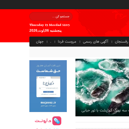
Thursday 15 Mordad 1405
پنجشنبه 06,اوت,2026
رفسنجان
آگهی های رسمی
مروست فردا
.
جهان
 سه نهنگ گوژپشت با تور حبابی