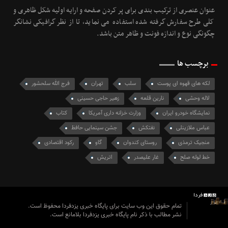
عنوان عنصری از ترکیب بندی برای پر کردن صفحه و ارایه اولیه شکل ظاهری و
کلی طرح سفارش گرفته شده استفاده می نماید، تا از نظر گرافیکی نشانگر
چگونگی نوع و اندازه فونت و ظاهر متن باشد.
برچسب ها
لکه های قهوه ای پوست
سلب
تهران
فرج الله سلحشور
لاله وحشی
نارین قلعه
زهیر حاجی حسینی
نمایشگاه خودرو ایران
وزارت خزانه داری آمریکا
کتاب
عباس ملازینلی
نفتکش
جشن سینمایی حافظ
منجیک ترمذی
روستای کندوان
گاو
رکود اقتصادی
خط لوله صلح
غار علیصدر
اتریش
تمام حقوق این وب سایت برای پایگاه خبری یزدفردا محفوظ است.
نشر مطالب با ذکر نام پایگاه خبری یزدفردا بلامانع است.