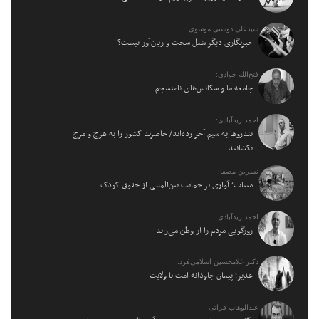
سیدعلی دوستی موسوی:
خبرنگاری دیگر شغل سخت و زیان‌آور نیست؟
فتح‌الله جوادی:
جامعه ما و سکانس‌های نامنسجم
احمد زیدآبادی:
تندروها به سیم آخر زده‌اند/ حاضرند کشور را به هرج و مرج
بکشانند
نسرین مصفا:
میناب؛ آواری بر حمایت بین‌المللی از حقوق کودک
احمد زیدآبادی:
زورگویی مردم را از وطن می‌راند
دکتر غلامحسین اسلامی‌فرد:
غدیر؛ پیمان جاودانه امت با ولایت
عبدالوهاب فراتی