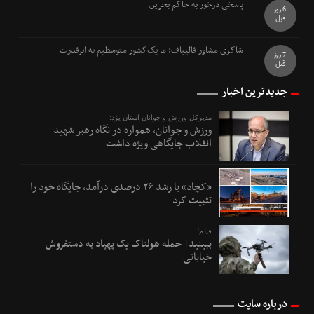
پاسخی درخور به حاکم بحرین
6 روز
قبل
شاکری مشاور قالیباف: ما یک‌کشور متوسطیم نه ابرقدرت
7 روز
قبل
جدیدترین اخبار
مدیرکل ورزش و جوانان استان یزد:
ورزش و جوانان، همواره در نگاه رهبر شهید
انقلاب جایگاهی ویژه داشت
«کچاد» با رشد ۲۶ درصدی درآمد، جایگاه خود را
تثبیت کرد
فیلم؛
ببینید| حمله هولناک یک پهپاد به دستفروش
خیابانی
درباره سایت