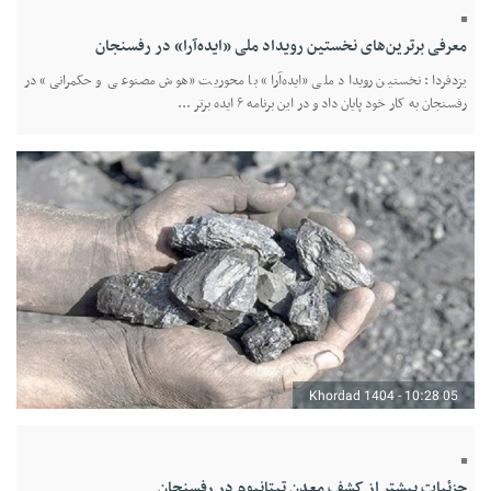
معرفی برترین‌های نخستین رویداد ملی «ایده‌آرا» در رفسنجان
یزدفردا: نخستین رویداد ملی «ایده‌آرا» با محوریت «هوش مصنوعی و حکمرانی» در
رفسنجان به کار خود پایان داد و در این برنامه ۶ ایده برتر ...
05 Khordad 1404 - 10:28
جزئیات بیشتر از کشف معدن تیتانیوم در رفسنجان