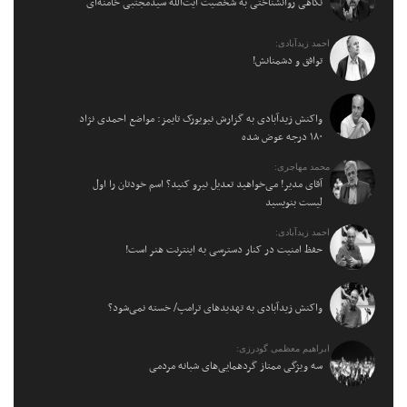
نگاهی روانشناختی به شخصیت آیت‌الله سیدمجتبی خامنه‌ای
احمد زیدآبادی:
توافق و دشمنانش!
واکنش زیدآبادی به گزارش نیویورک تایمز: مواضع احمدی نژاد
۱۸۰ درجه عوض شده
محمد مهاجری:
آقای مدیر! می‌خواهید تعدیل نیرو کنید؟ اسم خودتان را اول
لیست بنویسید
احمد زیدآبادی:
حفظ امنیت در کنار دسترسی به اینترنت هنر است!
واکنش زیدآبادی به تهدیدهای ترامپ/ خسته نمی‌شود؟
ابراهیم معظمی گودرزی:
سه ویژگی ممتاز گردهمایی‌های شبانه مردمی