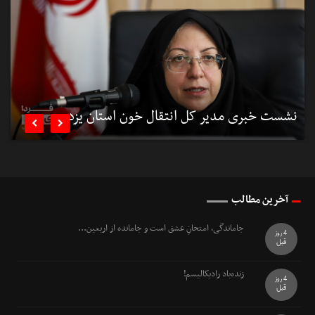
نشست خبری مدیر کل انتقال خون استان یزد
ن


آخرین مطالب
جاماندگی، امتحانِ عشق است و جامانده از اربعین...
4 روز
قبل
زنده‌باد رادیکالیسم!
4 روز
قبل