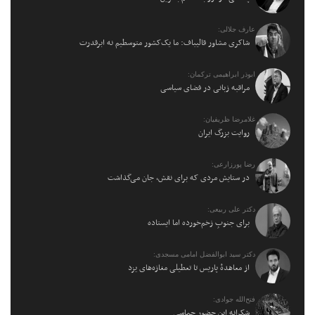
عارف جلالی:
شاکری مشاور قالیباف: ما یک‌کشور متوسطیم نه ابرقدرت
ابوذر ابراهیمی ترکمان:
مراقبه زبانی در فضای سیاسی
غلامرضا ظریفیان:
روایت بزرگ ایران
رضا پورزارعی:
در ستایش مردی که برای نقش، جان می‌گذاشت
دکتر علی ربیعی:
برای جنوبِ زخم‌خورده اما ایستاده
دکتر سید ابوالفضل امامی مسجدی:
از معاهدهٔ پاریس تا تعطیلی مغازه‌های یزد
فتح‌الله جوادی:
شکرانه این حضور حماسی