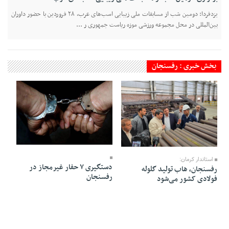
یزدفردا: دومین شب از مسابقات ملی زیبایی اسب‌های عرب، ۲۸ فروردین با حضور داوران
بین‌المللی‌ در محل مجموعه ورزشی موزه ریاست جمهوری ر ...
بخش خبری : رفسنجان
01 Esfand 1403 - 20:31
24 Esfand 1403 - 17:06
استاندار کرمان:
دستگیری ۷ حفار غیرمجاز در
رفسنجان، هاب تولید گلوله
رفسنجان
فولادی کشور می‌شود