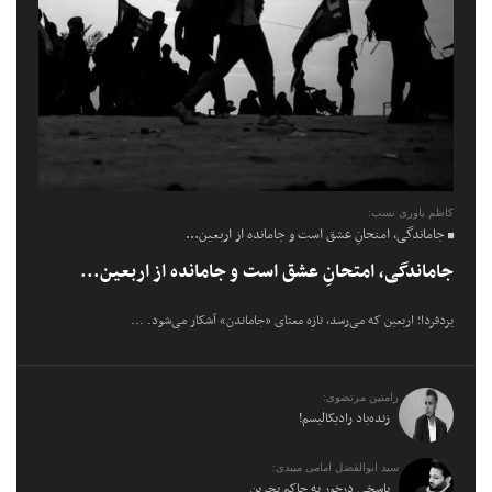
کاظم یاوری نسب:
جاماندگی، امتحانِ عشق است و جامانده از اربعین...
جاماندگی، امتحانِ عشق است و جامانده از اربعین...
یزدفردا؛ اربعین که می‌رسد، تازه معنای «جاماندن» آشکار می‌شود. ...
رامتین مرتضوی:
زنده‌باد رادیکالیسم!
سید ابوالفضل امامی میبدی:
پاسخی درخور به حاکم بحرین