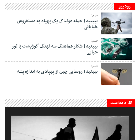
رودررو
فیلم؛
ببینید| حمله هولناک یک پهپاد به دستفروش
خیابانی
فیلم؛
ببینید| شکار هماهنگ سه نهنگ گوژپشت با تور
حبابی
فیلم؛
ببینید| رونمایی چین از پهپادی به اندازه پشه
یادداشت