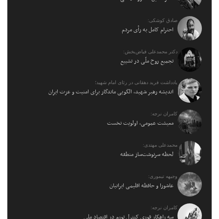
صادق کوشکی:
احترام کامل به رأی مردم
دکتر محمدعلی فیاض‌بخش:
تجمیع روح ملّی در تشییع
یادداشت فرید دهقانی در رثای امام شهید؛
اندیشه رهبر شهید، الگویی ماندگار برای امنیت و عزت ایران
کامران نرجه:
معیشت عمومی، اولویت نخست
محمدعلی مهتدی:
لحظه سرنوشت‌ساز منطقه
وجیهه تیموری:
عاشورا و حافظه اقلیمی ایرانیان
کامران نرجه:
سه راهکار فوری کنترل تورم در اقتصاد ملی