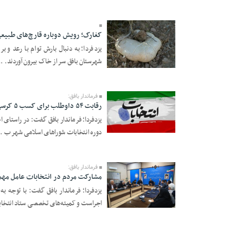
کغارک؛ رویش دوباره قارچ‌های طبیعی
یزدفردا؛ به دنبال بارش توام با رعد و ب
شهرستان بافق سر از خاک بیرون آوردند. ..
08 Farvardin 1405 -
09:13
فرماندار بافق:
رقابت ۵۴ داوطلب برای کسب ۵ کرسی شورای شهر بافق
06 Farvardin 1405 -
دوره انتخابات شوراهای اسلامی شهر ب ..
16:22
فرماندار بافق:
مشارکت مردم در انتخابات عامل مه
یزدفردا؛ فرماندار بافق گفت: با توجه 
اجراست و کمیته‌های تخصصی ستاد انتخابا
27 Esfand 1404 -
16:36