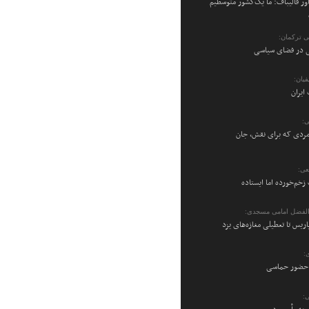
ر قالیباف: ما یک‌کشور متوسطیم
می ترکمان:
نی در فضای سیاسی
یان:
ایران
ی:
ردی که برای نقش، جان
عی:
زخم‌خورده اما ایستاده
والفضل امامی مسجدی:
پاریس تا تعطیلی مغازه‌های یزد
:
ن حضور حماسی
: