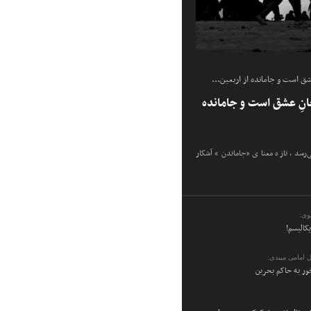
شق است و جامانده از اربعین...
انِ عشق است و جامانده
ی‌رسد، تازه معنای «جاماندن» آشکار
وی:
یکالیسم!
 امامی میبدی:
ر به حاکم بحرین