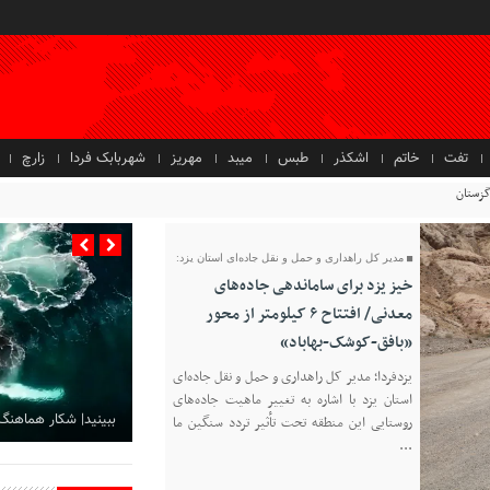
تفت
خاتم
اشکذر
طبس
میبد
مهریز
شهربابک فردا
زارچ
مدیر کل راهداری و حمل‌ و نقل جاده‌ای استان یزد:
خیز یزد برای ساماندهی جاده‌های
معدنی/ افتتاح ۶ کیلومتر از محور
«بافق-کوشک-بهاباد»
یزدفردا؛ مدیر کل راهداری و حمل‌ و نقل جاده‌ای
استان یزد با اشاره به تغییر ماهیت جاده‌های
ببینید| شکار هماهنگ
روستایی این منطقه تحت تأثیر تردد سنگین ما
...