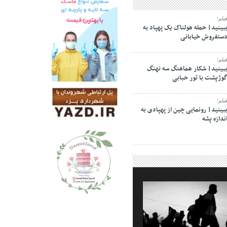
یلم؛
بینید| حمله هولناک یک پهپاد به
ستفروش خیابانی
یلم؛
بینید| شکار هماهنگ سه نهنگ
وژپشت با تور حبابی
یلم؛
بینید| رونمایی چین از پهپادی به
ندازه پشه