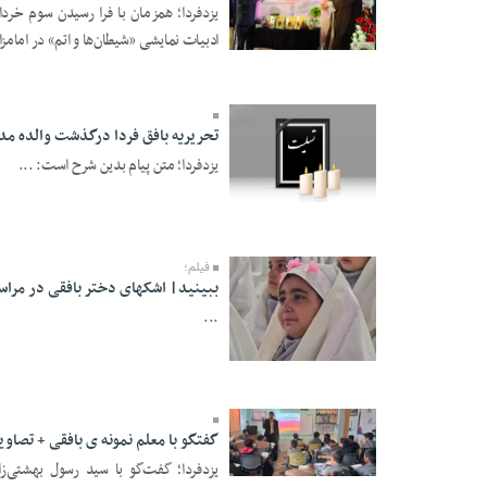
یزدفردا؛ همزمان با فرا رسیدن سوم خرد
ادبیات نمایشی «شیطان‌ها و اتم» در امامزا 
04 Khordad 1405 -
15:11
تحریریه بافق فردا درگذشت والده مد
یزدفردا؛ متن پیام بدین شرح است: ...
29 Ordibehesht 1405 -
23:18
فیلم؛
ببینید| اشکهای دختر بافقی در مرا
...
21 Ordibehesht 1405 -
15:52
گفتگو با معلم نمونه ی بافقی + تصاوی
18 Ordibehesht 1405 -