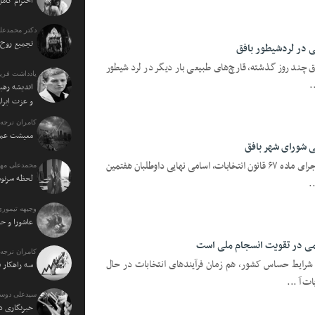
احترام کامل
دکتر محمدعل
تجمیع روح 
 در لردشیطور بافق
رق چند روز گذشته، قارچ‌های طبیعی بار دیگر در لرد شیطور
یادداشت فرید
.
اندیشه رهبر
و عزت ایرا
کامران نرجه:
معیشت عمو
یزدفردا؛ فرماندار بافق گفت: در راستای اجرای ماده ۶۷ قانون انتخابات، اسامی نهایی داوطلبان هفتمین
محمدعلی مهت
لحظه سرنو
.
وجیهه تیموری
عاشورا و حا
می در تقویت انسجام ملی است
کامران نرجه:
به شرایط حساس کشور، هم زمان فرآیندهای انتخابات در حال
سه راهکار 
ت آ ...
سیدعلی دوس
خبرنگاری د