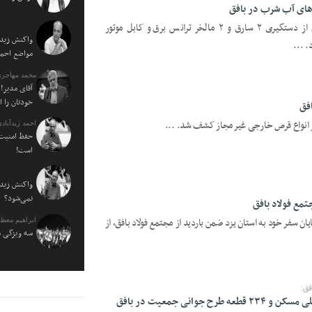
‌های آب شرب در بافق
یزدفردا؛ فرمانده انتظامی شهرستان بافق از دستگیری ۲ سارق و ۲ مالخر ترانس برق و کابل موتور
واکنش زیدآ
 ...
مواضع احمدی نژاد ۰
محمد مهاجری
آقای مدیر! 
خودتان را 
احمد زیدآبادی
حفظ امنیت 
است!
واکنش زیدآ
نمی‌شود؟
تمع فولاد بافق
ن سفر خود به استان یزد ضمن باردید از مجتمع فولاد بافق، از
ابراهیم معظ
سه ویژگی م
فق: