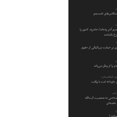
:
 سکانس‌های نامنسجم
:
سیم آخر زده‌اند/ حاضرند کشور را
رج بکشانند
ی بر حمایت بین‌المللی از حقوق
:
م را از وطن می‌راند
ن اسلامی‌فرد:
 جاودانه امت با ولایت
اتی
شناختی به شخصیت آیت‌الله
امنه‌ای
:
منانش!