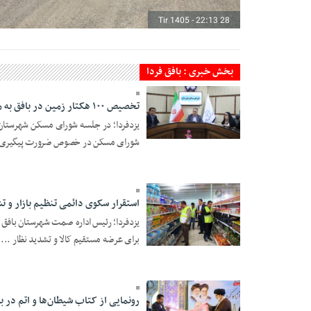
28 Tir 1405 - 22:13
بخش خبری : بافق فردا
تخصیص ۱۰۰ هکتار زمین در بافق به متقاضیان طرح جوانی جمعیت و نهضت ملی مسکن
یزدفردا؛ در جلسه شورای مسکن شهرستان ب
10 Khordad 1405 -
شورای مسکن در خصوص ضرورت پیگیری و 
19:14
استقرار سکوی دائمی تنظیم بازار و ت
یزدفردا؛ رئیس اداره صمت شهرستان بافق ضم
برای عرضه مستقیم کالا و تشدید نظار ...
05 Khordad 1405 -
19:35
رونمایی از کتاب شیطان‌ها و اتم در ب