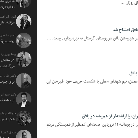
شاکری مشاو
 روزان ...
نه ابرقدرت
ابوذر ابراهی
مراقبه زبا
افق افتتاح شد
غلامرضا ظریف
 شهرستان بافق در روستای گزستان به بهره‌برداری رسید. ...
روایت بزرگ 
رضا پورزارع
در ستایش م
می‌گذاشت
بافق
دکتر علی ربی
 رمضان، تیم شهدای سفلی با شکست حریف خود، قهرمان این
برای جنوبِ 
دکتر سید اب
از معاهدهٔ 
فتح‌الله جوادی
 برافراشته‌تر از همیشه در بافق
شکرانه ای
یزدفردا؛ نمایش باشکوه وحدت و اقتدار ملی در یوم‌الله ۱۲ فروردین، صحنه‌ای کم‌نظیر از همبستگی مردم
صادق کوشکی