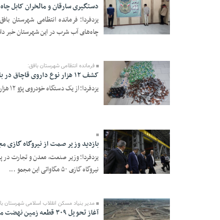
دستگیری سارقان و مالخران کابل چاه
03 Esfand 1404 -
چاه‌های آب شرب در این شهرستان خبر داد.
09:54
فرمانده انتظامی شهرستان بافق:
کشف ۱۲ هزار نوع داروی قاچاق در بافق
یزدفردا؛ از یک دستگاه خودروی پژو ۱۲ هزار انواع قرص خارجی غیرمجاز کشف شد. ...
20 Bahman 1404 -
18:59
بازدید وزیر صمت از نیروگاه گازی مج
یزدفردا؛ وزیر صنعت، معدن و تجارت در پایا
نیروگاه گازی ۵۰ مگاواتی این مجمو ...
15 Bahman 1404 -
21:50
مدیر بنیاد مسکن انقلاب اسلامی شهرستان با
آغاز تحویل ۳۰۹ قطعه زمین نهضت ملی مسکن و ۲۳۴ قطعه طرح جوانی جمعیت در بافق