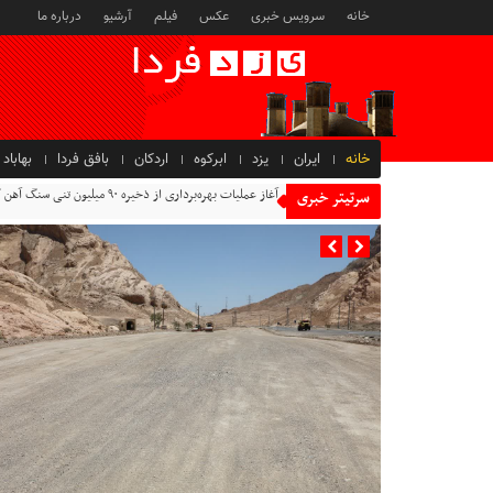
خانه
سرویس خبری
عکس
فیلم
آرشیو
درباره ما
خانه
ایران
یزد
ابرکوه
اردکان
بافق فردا
بهاباد
آغاز عملیات بهره‌برداری از ذخیره ۹۰ میلیون تنی سنگ آهن گزستان
سرتیتر خبری