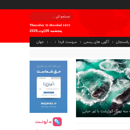
Thursday 15 Mordad 1405
پنجشنبه 06,اوت,2026
رفسنجان
آگهی های رسمی
مروست فردا
.
جهان
 سه نهنگ گوژپشت با تور حبابی