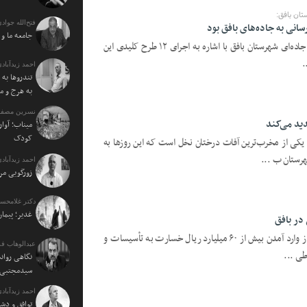
تان بافق:
فتح‌الله جوادی
جامعه ما و
یزدفردا؛ رئیس اداره راهداری و حمل‌ونقل جاده‌ای شهرستان بافق با اشاره به اجرای ۱۲ طرح کلیدی این
.
احمد زیدآبادی
تندروها به 
به هرج و م
نسرین مصفا:
دید می‌کند
میناب؛ آوار
کودک
کی از مخرب‌ترین آفات درختان نخل است که این روزها به
رستان ب ...
احمد زیدآبادی
زورگویی مرد
دکتر غلامحسی
غدیر؛ پیمان
یزدفردا؛ مدیر امور آبفای شهرستان بافق از وارد آمدن بیش از ۶۰ میلیارد ریال خسارت به تأسیسات و
عبدالوهاب فر
ی ...
نگاهی روان
سیدمجتبی خ
احمد زیدآبادی
توافق و دش