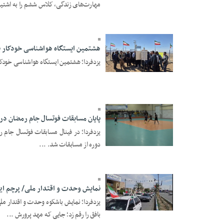
14:19
مهارت‌های زندگی، کلاس ششم را به اشتیاق
هشتمین ایستگاه هواشناسی خودکار ب
یزدفردا؛ هشتمین ایستگاه هواشناسی خودکار
13 Ordibehesht 1405 -
22:28
پایان مسابقات فوتسال جام رمضان در 
یزدفردا؛ در فینال مسابقات فوتسال جام
12 Ordibehesht 1405 -
دوره از مسابقات شد. ...
16:25
نمایش وحدت و اقتدار ملی/ پرچم ایران
12 Farvardin 1405 -
بافق را رقم زد؛ جایی که مهد پرورش ...
16:30