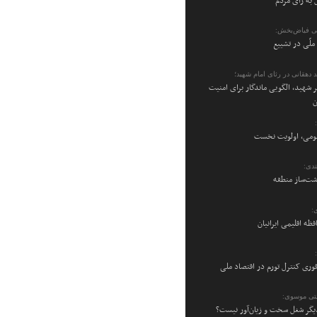
 به رأی مردم
ی فیاض‌بخش:
ملّی در تشییع
 دهقانی در رثای امام شهید؛
 شهید، الگویی ماندگار برای امنیت
ن
می، اولویت نخست
دی:
شت‌ساز منطقه
:
فظه اقلیمی ایرانیان
فوری کنترل تورم در اقتصاد ملی
تی موسوی:
یگر شغل سخت و زیان‌آور نیست؟