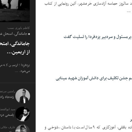
اد سالروز حماسه آزادسازی خرمشهر، آئین رونمایی از کتاب
...
کاظم یاوری نسب:
جاماندگی، امتحانِ ع
یرمسئول و سردبیر یزدفردا را تسلیت گفت
جاماندگی، امتح
از اربعین...
یزدفردا؛ اربعین که م
می‌شود. ...
سم جشن تکلیف برای دانش آموزان شهید مینابی
رامتین مرتض
زنده‌باد راد
سید ابوالفضل
پاسخی درخو
ر
یزدفردا؛ گفت‌گو با سید رسول بهشتی‌زاده بافقی، آموزگاری که ۹ سال است با داستان، شوخی و
عارف جلالی: