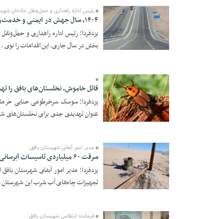
رئیس اداره راهداری و حمل‌ونقل جاده‌ای شهرس
۱۴۰۴، سال جهش در ایمنی و خدمت‌رسانی به جاده‌های بافق بود
بخش در سال جاری، این اقدامات را نوی ..
19 Esfand 1404 -
17:39
قاتل خاموش، نخلستان‌های بافق را ته
یزدفردا؛ سوسک سرخرطومی حنایی خرما ی
عنوان تهدیدی جدی برای نخلستان‌های شه
06 Esfand 1404 -
18:18
مدیر امور آبفای شهرستان بافق:
سرقت ۶۰ میلیاردی تاسیسات آبرسانی در بافق
تجهیزات چاه‌های آب شرب این شهرستان ط
04 Esfand 1404 -
14:44
فرمانده انتظامی شهرستان بافق: