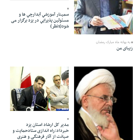
سمينار آموزشي آبدارچي ها و
مسئولين پذيرايي در يزد برگزار می
شود(1نظر)
04 Mordad 1391 - 00:01
به بهانه ماه مبارک رمضان
زیبای من
03 Mordad 1391 - 20:19
مدیر کل ارشاد استان یزد
خبرداد:راه اندازی ستادحمایت و
صیانت از آثار فرهنگی و هنری
03 Mordad 1391 - 21:05