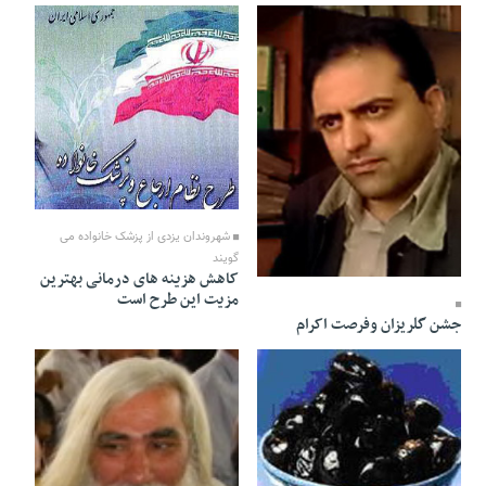
03 Mordad 1391 - 17:46
شهروندان یزدی از پزشک خانواده می
گویند
03 Mordad 1391 - 17:48
کاهش هزینه های درمانی بهترین
مزیت این طرح است
جشن گلریزان وفرصت اکرام