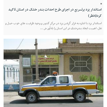
استاندار یزد برتسریع در اجرای طرح احداث بندر خشک در استان تاکید
کرد(1نظر)
استاندار یزد با اشاره به قرار گرفتن يزد در مركز كشور و وجود ظرفيت هاي خوب حمل و
نقل، اهميت ايجاد بندرخشك در این استان را یادآور ش ...