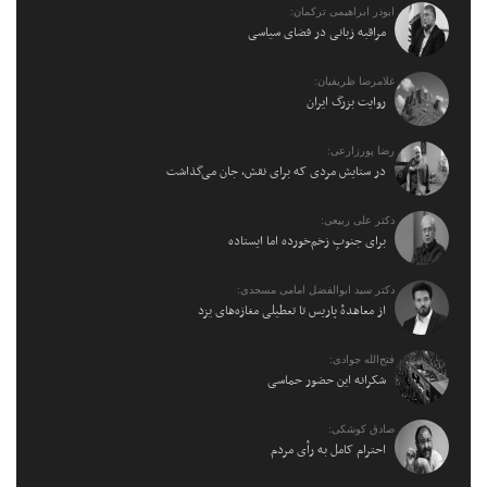
ابوذر ابراهیمی ترکمان:
مراقبه زبانی در فضای سیاسی
غلامرضا ظریفیان:
روایت بزرگ ایران
رضا پورزارعی:
در ستایش مردی که برای نقش، جان می‌گذاشت
دکتر علی ربیعی:
برای جنوبِ زخم‌خورده اما ایستاده
دکتر سید ابوالفضل امامی مسجدی:
از معاهدهٔ پاریس تا تعطیلی مغازه‌های یزد
فتح‌الله جوادی:
شکرانه این حضور حماسی
صادق کوشکی:
احترام کامل به رأی مردم