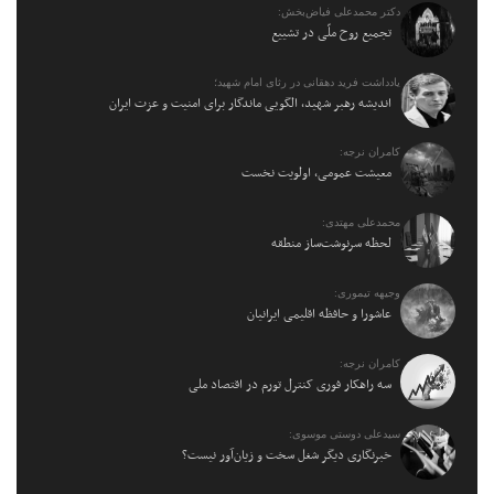
دکتر محمدعلی فیاض‌بخش:
تجمیع روح ملّی در تشییع
یادداشت فرید دهقانی در رثای امام شهید؛
اندیشه رهبر شهید، الگویی ماندگار برای امنیت و عزت ایران
کامران نرجه:
معیشت عمومی، اولویت نخست
محمدعلی مهتدی:
لحظه سرنوشت‌ساز منطقه
وجیهه تیموری:
عاشورا و حافظه اقلیمی ایرانیان
کامران نرجه:
سه راهکار فوری کنترل تورم در اقتصاد ملی
سیدعلی دوستی موسوی:
خبرنگاری دیگر شغل سخت و زیان‌آور نیست؟