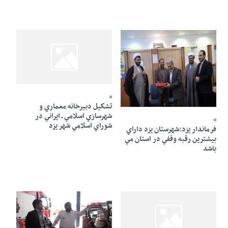
03 Mordad 1391 - 13:02
03 Mordad 1391 - 13:18
تشكيل دبيرخانه معماري و
شهرسازي اسلامي ـ ايراني در
شوراي اسلامي شهر يزد
فرماندار يزد:شهرستان يزد داراي
بيشترين رقبه وقفي در استان مي
باشد