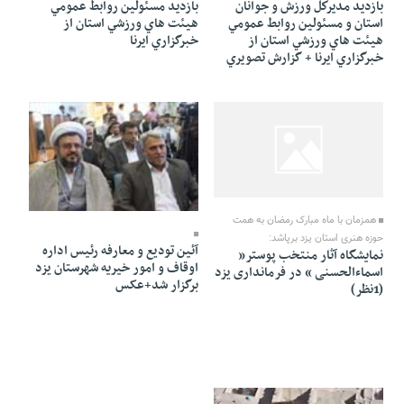
بازديد مديركل ورزش و جوانان
بازديد مسئولين روابط عمومي
استان و مسئولين روابط عمومي
هيئت هاي ورزشي استان از
هيئت هاي ورزشي استان از
خبرگزاري ايرنا
خبرگزاري ايرنا + گزارش تصويري
03 Mordad 1391 - 09:02
03 Mordad 1391 - 09:01
همزمان با ماه مبارک رمضان به همت
حوزه هنری استان یزد برپاشد:
آئین تودیع و معارفه رئیس اداره
نمایشگاه آثار منتخب پوستر«
اوقاف و امور خیریه شهرستان یزد
اسماءالحسنی » در فرمانداری یزد
برگزار شد+عکس
(1نظر)