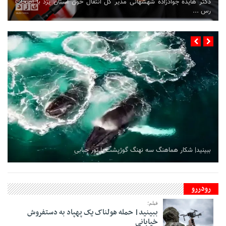
دکتر هایده جوادزاده شهشهانی مدیر کل انتقال خون استان یزد با اصحاب
رس ...
ببینید| شکار هماهنگ سه نهنگ گوژپشت با تور حبابی
رودررو
فیلم؛
ببینید| حمله هولناک یک پهپاد به دستفروش
خیابانی