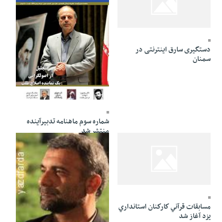
03 Mordad 1391 - 19:22
دستگیری سارق اینترنتی در
سمنان
03 Mordad 1391 - 18:19
شماره سوم ماهنامه تدبیرآینده
منتشر شد
03 Mordad 1391 - 18:06
مسابقات قرآني كاركنان استانداري
يزد آغاز شد