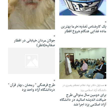
03 Mordad 1391 - 17:46
یک کار‌شناس تغذیه:خرما بهترین
03 Mordad 1391 - 16:56
ماده غذایی هنگام شروع افطار
جولان مردان خیابانی در افطار
صفائیه(1نظر)
03 Mordad 1391 - 13:19
03 Mordad 1391 - 14:38
طرح فرهنگی " رمضان ، بهار قرآن "
مسئول دفتر نهاد مقام معظم رهبری در
دردانشگاه آزاد واحد يزد
دانشگاه آزاد اسلامی يزد:
برای دومين سال متوالی طرح
ضيافت انديشه اساتيد در دانشگاه
آزاد اسلامی يزد اجرا شد