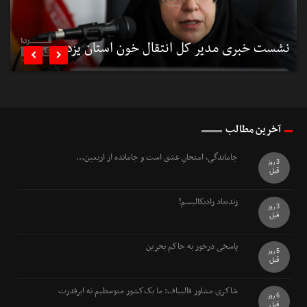
نشست خبری مدیر کل انتقال خون استان یزد
ن


آخرین مطالب
جاماندگی، امتحانِ عشق است و جامانده از اربعین...
3 روز
قبل
زنده‌باد رادیکالیسم!
3 روز
قبل
پاسخی درخور به حاکم بحرین
5 روز
قبل
شاکری مشاور قالیباف: ما یک‌کشور متوسطیم نه ابرقدرت
6 روز
قبل