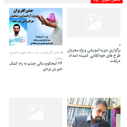
04 Mordad 1391 - 10:15
04 Mordad 1391 - 00:05
برگزاری دوره آموزشی ویژه مجریان
جشن گلریزان در یزد با عطر شهید احمدی
طرح های خودکفایی کمیته امداد
روشن
درتفت
۱۷۴محکوم مالی چشم به راه کمک
خیرین یزدی
03 Mordad 1391 - 21:27