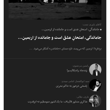
کاظم یاوری نسب:
جاماندگی، امتحانِ عشق است و جامانده از اربعین...
جاماندگی، امتحانِ عشق است و جامانده از اربعین...
یزدفردا؛ اربعین که می‌رسد، تازه معنای «جاماندن» آشکار می‌شود. ...
رامتین مرتضوی:
زنده‌باد رادیکالیسم!
سید ابوالفضل امامی میبدی:
پاسخی درخور به حاکم بحرین
عارف جلالی:
شاکری مشاور قالیباف: ما یک‌کشور متوسطیم نه ابرقدرت