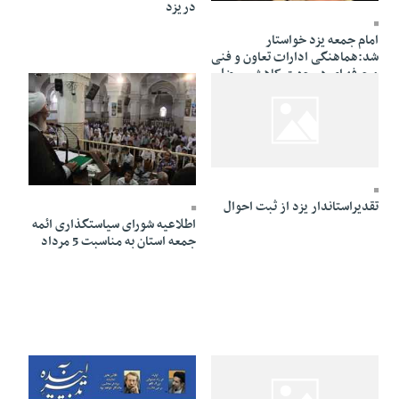
دریزد
امام جمعه یزد خواستار
شد:هماهنگی ادارات تعاون و فنی
و حرفه ای در جهت کاهش معضل
بیکاری
03 Mordad 1391 - 19:54
03 Mordad 1391 - 19:29
تقدیراستاندار یزد از ثبت احوال
اطلاعیه شورای سیاستگذاری ائمه
جمعه استان به مناسبت 5 مرداد