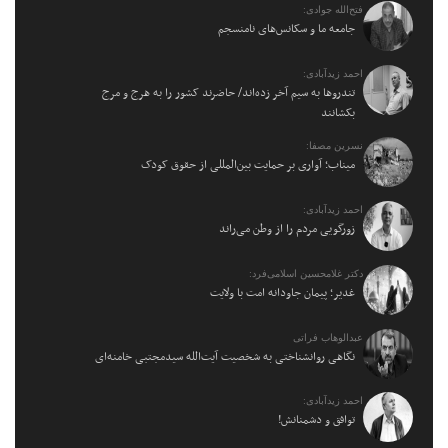
فتح‌الله جوادی:
جامعه ما و سکانس‌های نامنسجم
احمد زیدآبادی:
تندروها به سیم آخر زده‌اند/ حاضرند کشور را به هرج و مرج
بکشانند
نسرین مصفا:
میناب؛ آواری بر حمایت بین‌المللی از حقوق کودک
احمد زیدآبادی:
زورگویی مردم را از وطن می‌راند
دکتر غلامحسین اسلامی‌فرد:
غدیر؛ پیمان جاودانه امت با ولایت
عبدالوهاب فراتی
نگاهی روانشناختی به شخصیت آیت‌الله سیدمجتبی خامنه‌ای
احمد زیدآبادی:
توافق و دشمنانش!