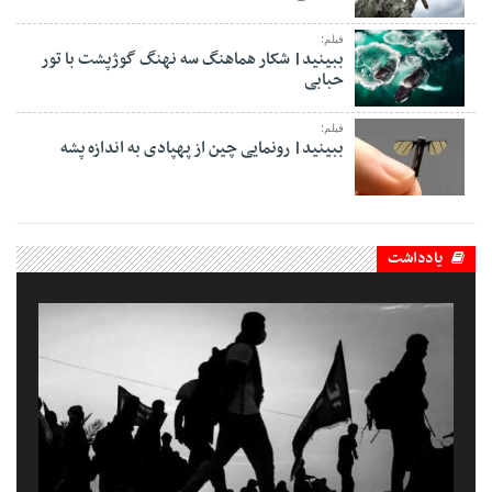
فیلم؛
ببینید| شکار هماهنگ سه نهنگ گوژپشت با تور
حبابی
فیلم؛
ببینید| رونمایی چین از پهپادی به اندازه پشه
یادداشت