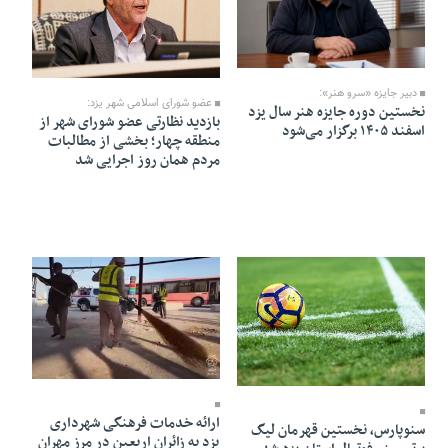
12 Mordad 1405 - 21:57
12 Mordad 1405 - 18:54
دبیر جایزه «سرو هنر»:
عضو شورای اسلامی شهر یزد:
نخستین دوره جایزه هنر سال یزد
بازدید نظارتی عضو شورای شهر از
اسفند ۱۴۰۵ برگزار می‌شود
منطقه چهار؛ بخشی از مطالبات
مردم همان روز اجرایی شد
12 Mordad 1405 - 18:48
12 Mordad 1405 - 18:50
ارائه خدمات فرهنگی شهرداری
سنوپارس، نخستین قهرمان لیگ
یزد به زائران اربعین در مرز مهران