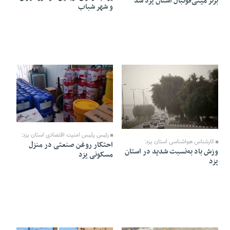
برتر مینی‌فوتبال استان یزد شد
و شهر شباب
12 Mordad 1405 - 18:45
12 Mordad 1405 - 18:47
رئیس پلیس امنیت اقتصادی استان یزد:
کارشناس هواشناسی استان یزد:
احتکار روغن صنعتی در منزل
وزش باد به‌نسبت شدید در استان
مسکونی یزد
یزد