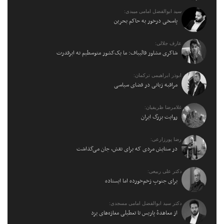
سید ابوالفضل امامی میبدی:
پاسخی درخور به حاکم بحرین
عارف جلالی:
شاکری مشاور قالیباف: ما یک‌کشور متوسطیم نه ابرقدرت
ابوذر ابراهیمی ترکمان:
مراقبه زبانی در فضای سیاسی
غلامرضا ظریفیان:
روایت بزرگ ایران
رضا پورزارعی:
در ستایش مردی که برای نقش، جان می‌گذاشت
دکتر علی ربیعی:
برای جنوبِ زخم‌خورده اما ایستاده
دکتر سید ابوالفضل امامی مسجدی:
از معاهدهٔ پاریس تا تعطیلی مغازه‌های یزد