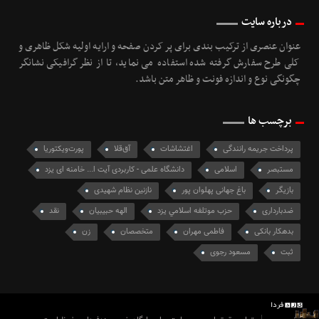
درباره سایت
عنوان عنصری از ترکیب بندی برای پر کردن صفحه و ارایه اولیه شکل ظاهری و
کلی طرح سفارش گرفته شده استفاده می نماید، تا از نظر گرافیکی نشانگر
چگونگی نوع و اندازه فونت و ظاهر متن باشد.
برچسب ها
پرداخت جریمه رانندگی
اغتشاشات
آق‌قلا
پورت‌ویکتوریا
مستبصر
اسلامی
دانشگاه علمی - کاربردی آیت ا... خامنه ای یزد
بازیگر
باغ جهانی پهلوان پور
نازنین نظام شهیدی
ضدبارداری
حزب موتلفه اسلامي یزد
الهه حبيبيان
نقد
بدهکار بانکی
فاطمی مهران
متخصصان
زن
ثبت
مسعود رجوی