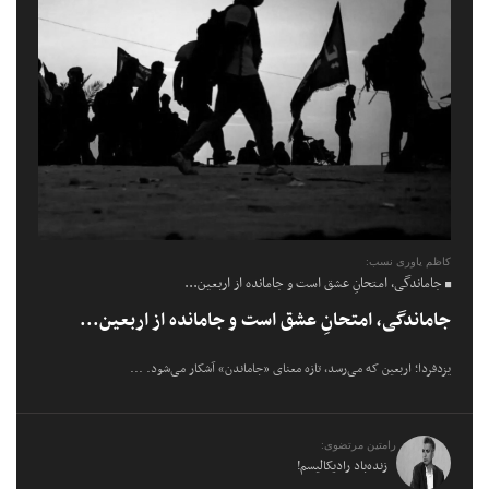
کاظم یاوری نسب:
جاماندگی، امتحانِ عشق است و جامانده از اربعین...
جاماندگی، امتحانِ عشق است و جامانده از اربعین...
یزدفردا؛ اربعین که می‌رسد، تازه معنای «جاماندن» آشکار می‌شود. ...
رامتین مرتضوی:
زنده‌باد رادیکالیسم!