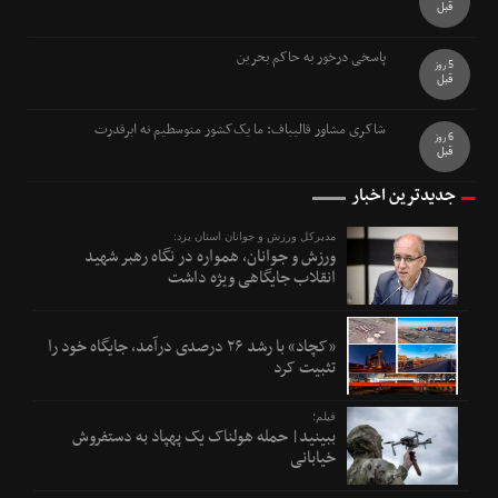
قبل
پاسخی درخور به حاکم بحرین
5 روز
قبل
شاکری مشاور قالیباف: ما یک‌کشور متوسطیم نه ابرقدرت
6 روز
قبل
جدیدترین اخبار
مدیرکل ورزش و جوانان استان یزد:
ورزش و جوانان، همواره در نگاه رهبر شهید
انقلاب جایگاهی ویژه داشت
«کچاد» با رشد ۲۶ درصدی درآمد، جایگاه خود را
تثبیت کرد
فیلم؛
ببینید| حمله هولناک یک پهپاد به دستفروش
خیابانی