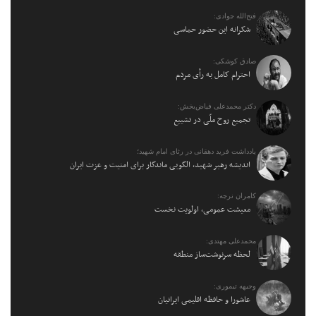
فتح‌الله جوادی:
شکرانه این حضور حماسی
صادق کوشکی:
احترام کامل به رأی مردم
دکتر محمدعلی فیاض‌بخش:
تجمیع روح ملّی در تشییع
یادداشت فرید دهقانی در رثای امام شهید؛
اندیشه رهبر شهید، الگویی ماندگار برای امنیت و عزت ایران
کامران نرجه:
معیشت عمومی، اولویت نخست
محمدعلی مهتدی:
لحظه سرنوشت‌ساز منطقه
وجیهه تیموری:
عاشورا و حافظه اقلیمی ایرانیان