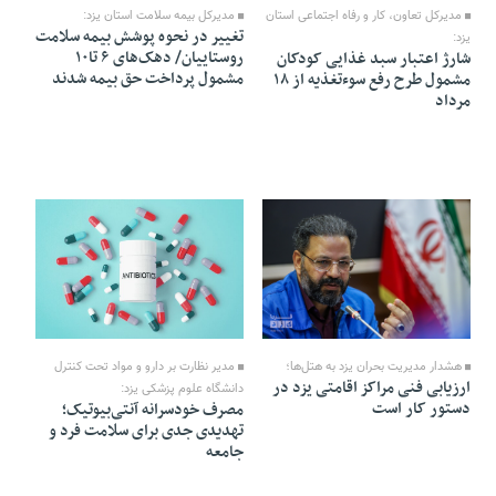
مدیرکل تعاون، کار و رفاه اجتماعی استان
مدیرکل بیمه سلامت استان یزد:
تغییر در نحوه پوشش بیمه سلامت
یزد:
روستاییان/ دهک‌های ۶ تا۱۰
شارژ اعتبار سبد غذایی کودکان
مشمول پرداخت حق بیمه شدند
مشمول طرح رفع سوءتغذیه از ۱۸
مرداد
12 Mordad 1405 - 18:30
12 Mordad 1405 - 18:27
هشدار مدیریت بحران یزد به هتل‌ها؛
مدیر نظارت بر دارو و مواد تحت کنترل
ارزیابی فنی مراکز اقامتی یزد در
دانشگاه علوم پزشکی یزد:
دستور کار است
مصرف خودسرانه آنتی‌بیوتیک؛
تهدیدی جدی برای سلامت فرد و
جامعه