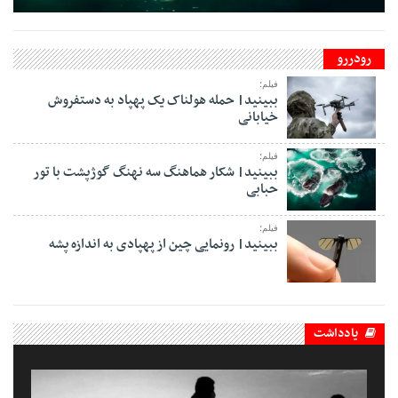
رودررو
فیلم؛
ببینید| حمله هولناک یک پهپاد به دستفروش
خیابانی
فیلم؛
ببینید| شکار هماهنگ سه نهنگ گوژپشت با تور
حبابی
فیلم؛
ببینید| رونمایی چین از پهپادی به اندازه پشه
یادداشت