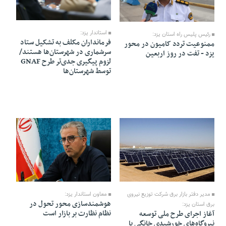
11 Mordad 1405 - 07:55
12 Mordad 1405 - 11:43
استاندار یزد:
رئیس پلیس راه استان یزد:
فرمانداران مکلف به تشکیل ستاد
ممنوعیت تردد کامیون در محور
سرشماری در شهرستان‌ها هستند/
یزد - تفت در روز اربعین
لزوم پیگیری جدی‌تر طرح GNAF
توسط شهرستان‌ها
10 Mordad 1405 - 22:02
10 Mordad 1405 - 22:09
معاون استاندار یزد:
مدیر دفتر بازار برق شرکت توزیع نیروی
هوشمندسازی محور تحول در
برق استان یزد:
نظام نظارت بر بازار است
آغاز اجرای طرح ملی توسعه
نیروگاه‌های خورشیدی خانگی با