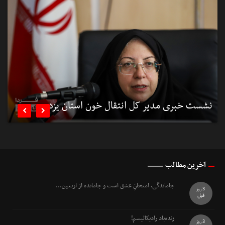
نشست خبری مدیر کل انتقال خون استان یزد
ن


آخرین مطالب
جاماندگی، امتحانِ عشق است و جامانده از اربعین...
3 روز
قبل
زنده‌باد رادیکالیسم!
3 روز