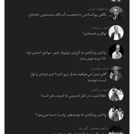
عبدالوهاب فراتی
نگاهی روانشناختی به شخصیت آیت‌الله سیدمجتبی خامنه‌ای
احمد زیدآبادی:
توافق و دشمنانش!
واکنش زیدآبادی به گزارش نیویورک تایمز: مواضع احمدی نژاد
۱۸۰ درجه عوض شده
محمد مهاجری:
آقای مدیر! می‌خواهید تعدیل نیرو کنید؟ اسم خودتان را اول
لیست بنویسید
احمد زیدآبادی:
حفظ امنیت در کنار دسترسی به اینترنت هنر است!
واکنش زیدآبادی به تهدیدهای ترامپ/ خسته نمی‌شود؟
ابراهیم معظمی گودرزی:
سه ویژگی ممتاز گردهمایی‌های شبانه مردمی