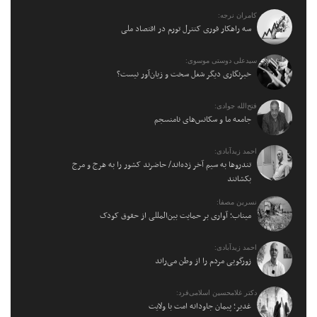
کامران نرجه:
سه راهکار فوری کنترل تورم در اقتصاد ملی
سیدعلی دوستی موسوی:
خبرنگاری دیگر شغل سخت و زیان‌آور نیست؟
فتح‌الله جوادی:
جامعه ما و سکانس‌های نامنسجم
احمد زیدآبادی:
تندروها به سیم آخر زده‌اند/ حاضرند کشور را به هرج و مرج
بکشانند
نسرین مصفا:
میناب؛ آواری بر حمایت بین‌المللی از حقوق کودک
احمد زیدآبادی:
زورگویی مردم را از وطن می‌راند
دکتر غلامحسین اسلامی‌فرد:
غدیر؛ پیمان جاودانه امت با ولایت