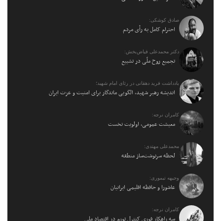
صادق کوشکی:
احترام کامل به رأی مردم
دکتر محمدعلی فیاض‌بخش:
تجمیع روح ملّی در تشییع
یادداشت فرید دهقانی در رثای امام شهید؛
اندیشه رهبر شهید، الگویی ماندگار برای امنیت و عزت ایران
کامران نرجه:
معیشت عمومی، اولویت نخست
محمدعلی مهتدی:
لحظه سرنوشت‌ساز منطقه
وجیهه تیموری:
عاشورا و حافظه اقلیمی ایرانیان
کامران نرجه:
سه راهکار فوری کنترل تورم در اقتصاد ملی