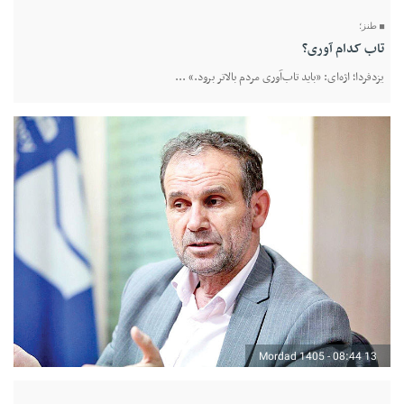
طنز؛
تاب کدام آوری؟
یزدفردا؛ اژه‌ای: «باید تاب‌آوری مردم بالاتر برود.» ...
13 Mordad 1405 - 08:44