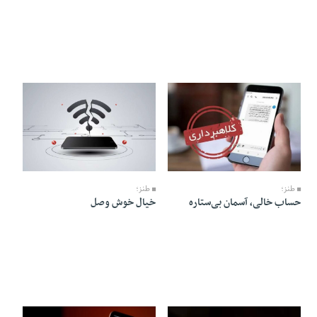
08 Tir 1405 - 08:37
25 Khordad 1405 - 07:19
طنز؛
طنز؛
حساب خالی، آسمان بی‌ستاره
خیال خوش وصل