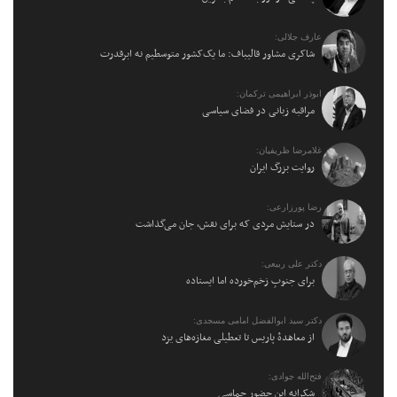
عارف جلالی:
شاکری مشاور قالیباف: ما یک‌کشور متوسطیم نه ابرقدرت
ابوذر ابراهیمی ترکمان:
مراقبه زبانی در فضای سیاسی
غلامرضا ظریفیان:
روایت بزرگ ایران
رضا پورزارعی:
در ستایش مردی که برای نقش، جان می‌گذاشت
دکتر علی ربیعی:
برای جنوبِ زخم‌خورده اما ایستاده
دکتر سید ابوالفضل امامی مسجدی:
از معاهدهٔ پاریس تا تعطیلی مغازه‌های یزد
فتح‌الله جوادی:
شکرانه این حضور حماسی