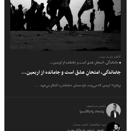
کاظم یاوری نسب:
جاماندگی، امتحانِ عشق است و جامانده از اربعین...
جاماندگی، امتحانِ عشق است و جامانده از اربعین...
یزدفردا؛ اربعین که می‌رسد، تازه معنای «جاماندن» آشکار می‌شود. ...
رامتین مرتضوی:
زنده‌باد رادیکالیسم!
سید ابوالفضل امامی میبدی:
پاسخی درخور به حاکم بحرین