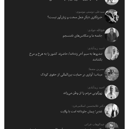
سیدعلی دوستی موسوی:
خبرنگاری دیگر شغل سخت و زیان‌آور نیست؟
فتح‌الله جوادی:
جامعه ما و سکانس‌های نامنسجم
احمد زیدآبادی:
تندروها به سیم آخر زده‌اند/ حاضرند کشور را به هرج و مرج
بکشانند
نسرین مصفا:
میناب؛ آواری بر حمایت بین‌المللی از حقوق کودک
احمد زیدآبادی:
زورگویی مردم را از وطن می‌راند
دکتر غلامحسین اسلامی‌فرد:
غدیر؛ پیمان جاودانه امت با ولایت
عبدالوهاب فراتی