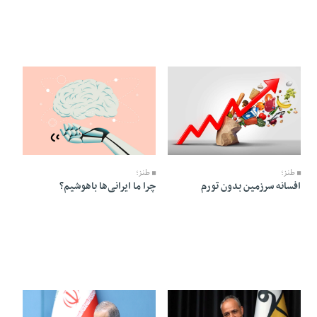
25 Ordibehesht 1405 - 13:10
25 Ordibehesht 1405 - 13:12
طنز؛
طنز؛
افسانه سرزمین بدون تورم
چرا ما ایرانی‌ها باهوشیم؟