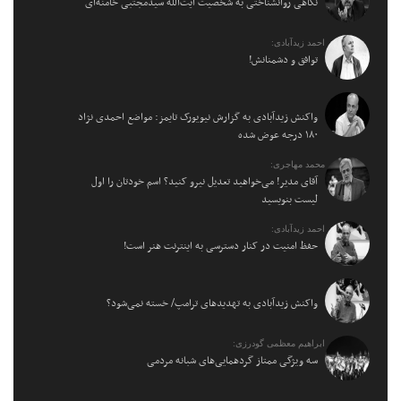
نگاهی روانشناختی به شخصیت آیت‌الله سیدمجتبی خامنه‌ای
احمد زیدآبادی:
توافق و دشمنانش!
واکنش زیدآبادی به گزارش نیویورک تایمز: مواضع احمدی نژاد
۱۸۰ درجه عوض شده
محمد مهاجری:
آقای مدیر! می‌خواهید تعدیل نیرو کنید؟ اسم خودتان را اول
لیست بنویسید
احمد زیدآبادی:
حفظ امنیت در کنار دسترسی به اینترنت هنر است!
واکنش زیدآبادی به تهدیدهای ترامپ/ خسته نمی‌شود؟
ابراهیم معظمی گودرزی:
سه ویژگی ممتاز گردهمایی‌های شبانه مردمی