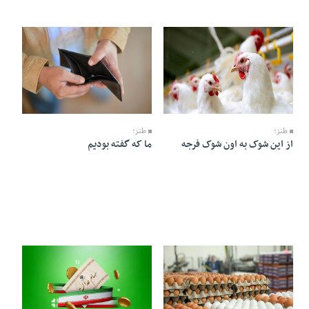
14 Khordad 1405 - 07:16
14 Khordad 1405 - 07:20
طنز؛
طنز؛
ما که گفته بودیم
از این شوک به اون شوک فرجه