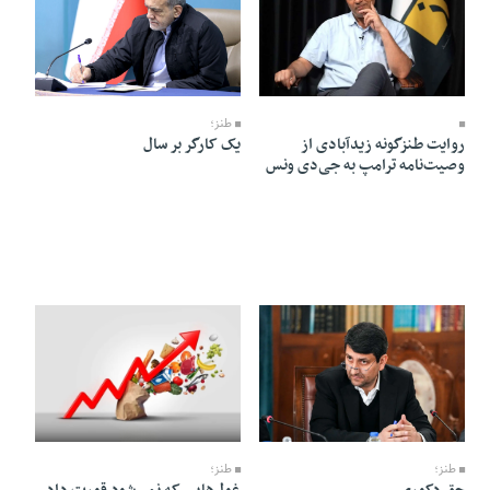
12 Ordibehesht 1405 - 16:15
24 Ordibehesht 1405 - 19:32
طنز؛
یک کارگر بر سال
روایت طنزگونه زیدآبادی از
وصیت‌نامه‌ ترامپ به جی‌دی ونس
08 Ordibehesht 1405 - 09:14
09 Ordibehesht 1405 - 08:27
طنز؛
طنز؛