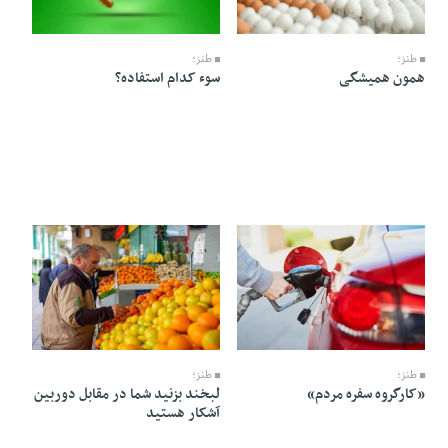
01 Khordad 1405 - 06:04
01 Khordad 1405 - 06:08
طنز؛
طنز؛
همون همیشگی
سوء کدام استفاده؟
01 Khordad 1405 - 05:58
01 Khordad 1405 - 06:02
طنز؛
طنز؛
«کارگروه سفره مردم»
لبخند بزنید شما در مقابل دوربین
آشکار هستید