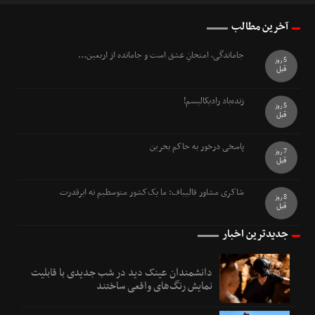
آخرین مطالب
جاماندگی، امتحانِ عشق است و جامانده از اربعین...
5 روز
قبل
زنده‌باد رادیکالیسم!
5 روز
قبل
پاسخی درخور به حاکم بحرین
7 روز
قبل
شاکری مشاور قالیباف: ما یک‌کشور متوسطیم نه ابرقدرت
8 روز
قبل
جدیدترین اخبار
دانشمندان عینک دید در شب جدیدی با قابلیت
نمایش رنگ‌های واقعی ساختند