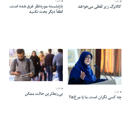
طنز؛
طنز؛
بازنشسته موردنظر غرق شده است،
کالابرگ زیر لفظی می‌خواهد
لطفاً دیگر بحث نکنید
14 Khordad 1405 - 07:30
14 Khordad 1405 - 07:33
طنز؛
طنز؛
بی‌ربط‌ترین حالت ممکن
چه کسی نگران است، ما یا مرغ‌ها؟