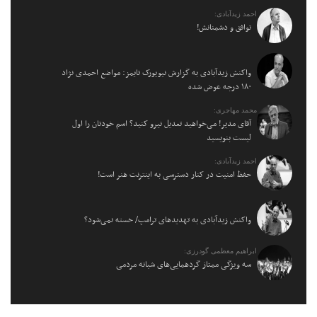
احمد زیدآبادی:
توافق و دشمنانش!
واکنش زیدآبادی به گزارش نیویورک تایمز: مواضع احمدی نژاد
۱۸۰ درجه عوض شده
محمد مهاجری:
آقای مدیر! می‌خواهید تعدیل نیرو کنید؟ اسم خودتان را اول
لیست بنویسید
احمد زیدآبادی:
حفظ امنیت در کنار دسترسی به اینترنت هنر است!
واکنش زیدآبادی به تهدیدهای ترامپ/ خسته نمی‌شود؟
ابراهیم معظمی گودرزی:
سه ویژگی ممتاز گردهمایی‌های شبانه مردمی