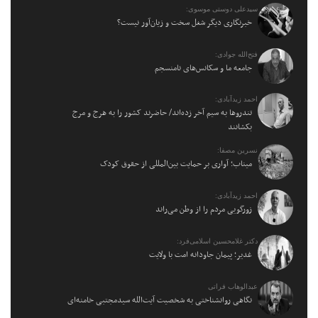
سیدعلی دوستی موسوی:
خبرنگاری دیگر شغل سخت و زیان‌آور نیست؟
فتح‌الله جوادی:
جامعه ما و سکانس‌های نامنسجم
احمد زیدآبادی:
تندروها به سیم آخر زده‌اند/ حاضرند کشور را به هرج و مرج
بکشانند
نسرین مصفا:
میناب؛ آواری بر حمایت بین‌المللی از حقوق کودک
احمد زیدآبادی:
زورگویی مردم را از وطن می‌راند
دکتر غلامحسین اسلامی‌فرد:
غدیر؛ پیمان جاودانه امت با ولایت
عبدالوهاب فراتی
نگاهی روانشناختی به شخصیت آیت‌الله سیدمجتبی خامنه‌ای