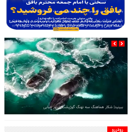
بافق را چند می فروشید؟ / وقتی متولی حرمت امامزاده را نگه ندارد!
بلندای منزلت نماز جمعه و امام جمعه بعنوان لنگر ثبات و مایه وحدت و
واسطه فیض و حراست از منافع مردم و نظارت و ارشاد دولت را ستوده با ...
ببینید| شکار هماهنگ سه نهنگ گوژپشت با تور حبابی
رودررو