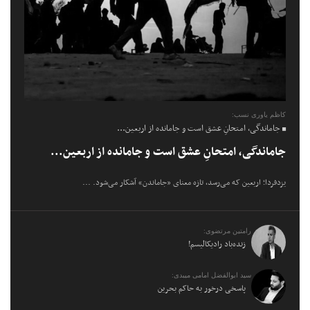
کاظم یاوری نسب:
جاماندگی، امتحانِ عشق است و جامانده از اربعین...
جاماندگی، امتحانِ عشق است و جامانده از اربعین...
یزدفردا؛ اربعین که می‌رسد، تازه معنای «جاماندن» آشکار می‌شود. ...
رامتین مرتضوی:
زنده‌باد رادیکالیسم!
سید ابوالفضل امامی میبدی:
پاسخی درخور به حاکم بحرین