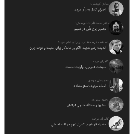
صادق کوشکی:
احترام کامل به رأی مردم
دکتر محمدعلی فیاض‌بخش:
تجمیع روح ملّی در تشییع
یادداشت فرید دهقانی در رثای امام شهید؛
اندیشه رهبر شهید، الگویی ماندگار برای امنیت و عزت ایران
کامران نرجه:
معیشت عمومی، اولویت نخست
محمدعلی مهتدی:
لحظه سرنوشت‌ساز منطقه
وجیهه تیموری:
عاشورا و حافظه اقلیمی ایرانیان
کامران نرجه:
سه راهکار فوری کنترل تورم در اقتصاد ملی