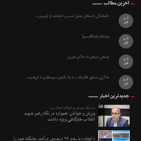
آخرین مطالب
جاماندگی، امتحانِ عشق است و جامانده از اربعین...
3 روز
قبل
زنده‌باد رادیکالیسم!
3 روز
قبل
پاسخی درخور به حاکم بحرین
5 روز
قبل
شاکری مشاور قالیباف: ما یک‌کشور متوسطیم نه ابرقدرت
6 روز
قبل
جدیدترین اخبار
مدیرکل ورزش و جوانان استان یزد:
ورزش و جوانان، همواره در نگاه رهبر شهید
انقلاب جایگاهی ویژه داشت
«کچاد» با رشد ۲۶ درصدی درآمد، جایگاه خود را