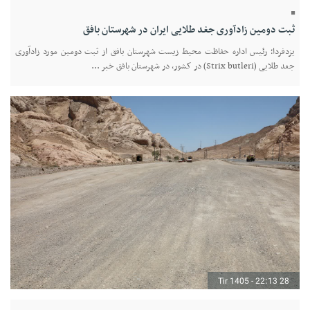
ثبت دومین زادآوری جغد طلایی ایران در شهرستان بافق
یزدفردا؛ رئیس اداره حفاظت محیط زیست شهرستان بافق از ثبت دومین مورد زادآوری
جغد طلایی (Strix butleri) در کشور، در شهرستان بافق خبر ...
28 Tir 1405 - 22:13