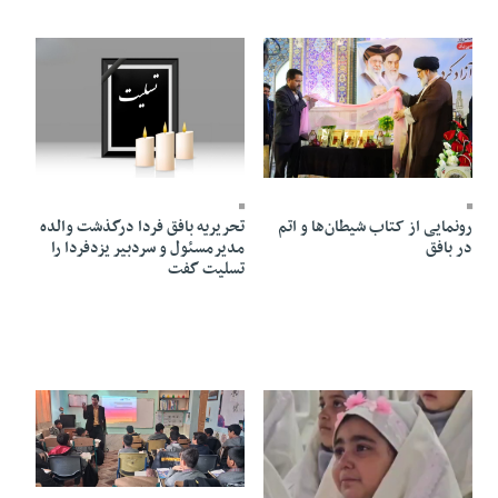
29 Ordibehesht 1405 - 23:18
04 Khordad 1405 - 15:11
تحریریه بافق فردا درگذشت والده
رونمایی از کتاب شیطان‌ها و اتم
مدیرمسئول و سردبیر یزدفردا را
در بافق
تسلیت گفت
18 Ordibehesht 1405 - 14:19