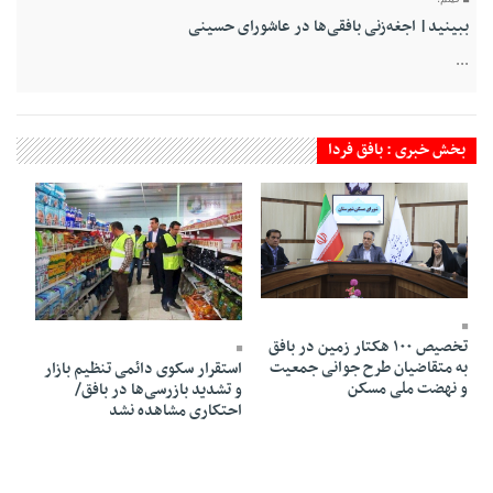
ببینید| اجغه‌زنی بافقی‌ها در عاشورای حسینی
...
بخش خبری : بافق فردا
10 Khordad 1405 - 19:14
05 Khordad 1405 - 19:35
تخصیص ۱۰۰ هکتار زمین در بافق
به متقاضیان طرح جوانی جمعیت
استقرار سکوی دائمی تنظیم بازار
و نهضت ملی مسکن
و تشدید بازرسی‌ها در بافق/
احتکاری مشاهده نشد