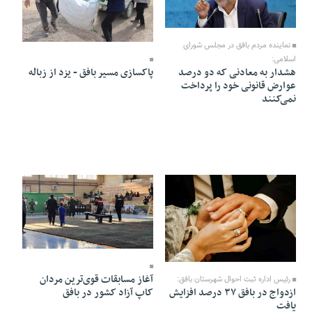
07 Bahman 1404 - 16:49
01 Bahman 1404 - 17:36
نماینده مردم بافق در مجلس شورای
اسلامی:
پاکسازی مسیر بافق - یزد از زباله
هشدار به معادنی که دو درصد
عوارض قانونی خود را پرداخت
نمی‌کنند
17 Dey 1404 - 11:36
18 Dey 1404 - 21:05
آغاز مسابقات قوی‌ترین مردان
رئیس اداره ثبت احوال شهرستان بافق:
کاپ آزاد کشور در بافق
ازدواج در بافق ۳۷ درصد افزایش
یافت