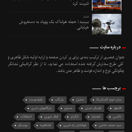
تثبیت کرد
فیلم؛
ببینید| حمله هولناک یک پهپاد به دستفروش
خیابانی
درباره سایت
عنوان عنصری از ترکیب بندی برای پر کردن صفحه و ارایه اولیه شکل ظاهری و
کلی طرح سفارش گرفته شده استفاده می نماید، تا از نظر گرافیکی نشانگر
چگونگی نوع و اندازه فونت و ظاهر متن باشد.
برچسب ها
سان خوزه کاستاریکا
تجلیل
بازرگان
رفیقدوست
قلتوق
فوتبال دستی
ممنوع
پایگاههای خبری
تاکسی
ناهنجار
تلگرام
قطار شهری
اختلافات
سید محمد خاتمی
کهکشان راه شیری
فشافویه
یونسکو