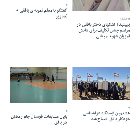
21 Ordibehesht 1405 - 15:52
گفتگو با معلم نمونه ی بافقی +
تصاویر
فیلم؛
ببینید| اشکهای دختر بافقی در
مراسم جشن تکلیف برای دانش
آموزان شهید مینابی
13 Ordibehesht 1405 - 22:28
12 Ordibehesht 1405 - 16:25
هشتمین ایستگاه هواشناسی
پایان مسابقات فوتسال جام رمضان
خودکار بافق افتتاح شد
در بافق