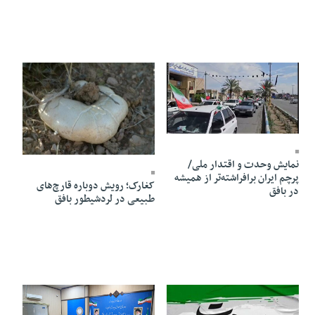
12 Farvardin 1405 - 16:30
08 Farvardin 1405 - 09:13
نمایش وحدت و اقتدار ملی/
پرچم ایران برافراشته‌تر از همیشه
کغارک؛ رویش دوباره قارچ‌های
در بافق
طبیعی در لردشیطور بافق