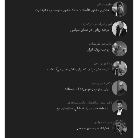
عارف جلالی:
شاکری مشاور قالیباف: ما یک‌کشور متوسطیم نه ابرقدرت
ابوذر ابراهیمی ترکمان:
مراقبه زبانی در فضای سیاسی
غلامرضا ظریفیان:
روایت بزرگ ایران
رضا پورزارعی:
در ستایش مردی که برای نقش، جان می‌گذاشت
دکتر علی ربیعی:
برای جنوبِ زخم‌خورده اما ایستاده
دکتر سید ابوالفضل امامی مسجدی:
از معاهدهٔ پاریس تا تعطیلی مغازه‌های یزد
فتح‌الله جوادی:
شکرانه این حضور حماسی