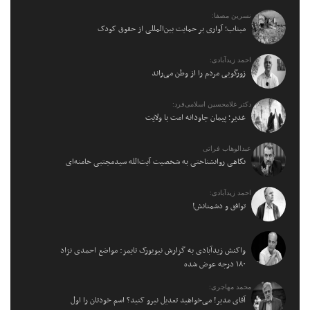
نسرین مصفا:
میناب؛ آواری بر حمایت بین‌المللی از حقوق کودک
احمد زیدآبادی:
زورگویی مردم را از وطن می‌راند
دکتر غلامحسین اسلامی‌فرد:
غدیر؛ پیمان جاودانه امت با ولایت
عبدالوهاب فراتی
نگاهی روانشناختی به شخصیت آیت‌الله سیدمجتبی خامنه‌ای
احمد زیدآبادی:
توافق و دشمنانش!
واکنش زیدآبادی به گزارش نیویورک تایمز: مواضع احمدی نژاد
۱۸۰ درجه عوض شده
محمد مهاجری:
آقای مدیر! می‌خواهید تعدیل نیرو کنید؟ اسم خودتان را اول