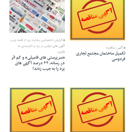
25 Tir 1402 - 10:57
18 Shahrivar 1402 - 18:50
گزارش اختصاصی بشارت یزد از لقمه چرب
آگهی های دولتی در یزد و ناپایبندی به
آگهی مناقصه
قانون:
تکمیل ساختمان مجتمع تجاری
«سرپرستی های فامیلی» و کم اثر
فردوسی
در رسانه، ۶۳ درصد آگهی های
یزد را به جیب زدند!
29 Khordad 1402 - 00:49
31 Khordad 1402 - 00:36