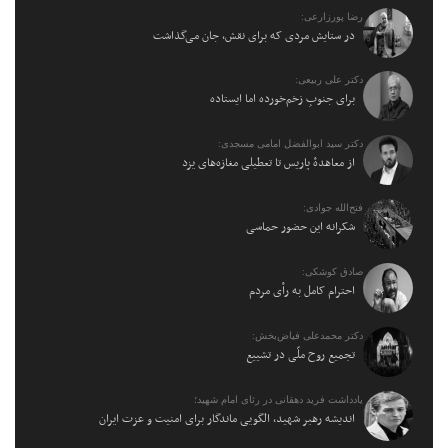
رضا پورزارعی:
در ستایش مردی که برای نقش، جان می‌گذاشت
دکتر علی ربیعی:
برای جنوبِ زخم‌خورده اما ایستاده
دکتر سید ابوالفضل امامی مسجدی:
از معاهدهٔ پاریس تا تعطیلی مغازه‌های یزد
فتح‌الله جوادی:
شکرانه این حضور حماسی
صادق کوشکی:
احترام کامل به رأی مردم
دکتر محمدعلی فیاض‌بخش:
تجمیع روح ملّی در تشییع
یادداشت فرید دهقانی در رثای امام شهید؛
اندیشه رهبر شهید، الگویی ماندگار برای امنیت و عزت ایران