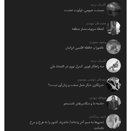
کامران نرجه:
معیشت عمومی، اولویت نخست
محمدعلی مهتدی:
لحظه سرنوشت‌ساز منطقه
وجیهه تیموری:
عاشورا و حافظه اقلیمی ایرانیان
کامران نرجه:
سه راهکار فوری کنترل تورم در اقتصاد ملی
سیدعلی دوستی موسوی:
خبرنگاری دیگر شغل سخت و زیان‌آور نیست؟
فتح‌الله جوادی:
جامعه ما و سکانس‌های نامنسجم
احمد زیدآبادی:
تندروها به سیم آخر زده‌اند/ حاضرند کشور را به هرج و مرج
بکشانند