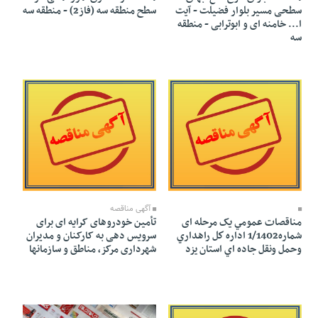
سطحی مسیر بلوار فضیلت - آیت
سطح منطقه سه (فاز2) - منطقه سه
ا... خامنه ای و ابوترابی - منطقه
سه
18 Shahrivar 1402 - 18:54
04 Mehr 1402 - 23:09
آگهی مناقصه
مناقصات عمومي یک مرحله ای
تأمین خودروهای کرایه ای برای
شماره1/1402 اداره كل راهداري
سرویس دهی به کارکنان و مدیران
وحمل ونقل جاده اي استان يزد
شهرداری مرکز، مناطق و سازمانها