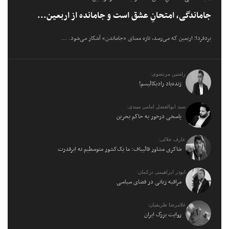
جاماندگی، امتحانِ عشق است و جامانده از اربعین...
یزدفردا؛ اربعین که می‌رسد، تازه معنای «جاماندن» آشکار می‌شود. ...
رامتین مرتضوی:
زنده‌باد رادیکالیسم!
سید ابوالفضل امامی میبدی:
پاسخی درخور به حاکم بحرین
عارف جلالی:
شاکری مشاور قالیباف: ما یک‌کشور متوسطیم نه ابرقدرت
ابوذر ابراهیمی ترکمان:
مراقبه زبانی در فضای سیاسی
غلامرضا ظریفیان:
روایت بزرگ ایران