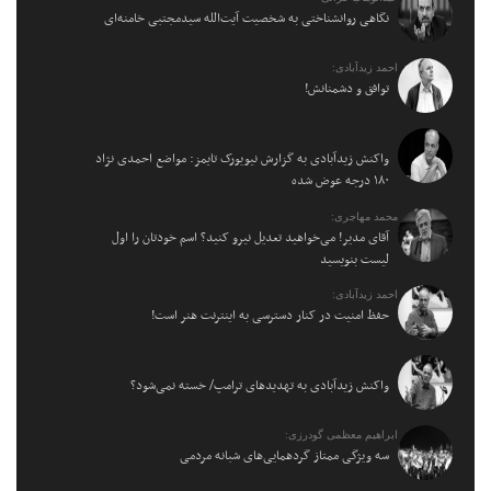
نگاهی روانشناختی به شخصیت آیت‌الله سیدمجتبی خامنه‌ای
احمد زیدآبادی:
توافق و دشمنانش!
واکنش زیدآبادی به گزارش نیویورک تایمز: مواضع احمدی نژاد
۱۸۰ درجه عوض شده
محمد مهاجری:
آقای مدیر! می‌خواهید تعدیل نیرو کنید؟ اسم خودتان را اول
لیست بنویسید
احمد زیدآبادی:
حفظ امنیت در کنار دسترسی به اینترنت هنر است!
واکنش زیدآبادی به تهدیدهای ترامپ/ خسته نمی‌شود؟
ابراهیم معظمی گودرزی:
سه ویژگی ممتاز گردهمایی‌های شبانه مردمی