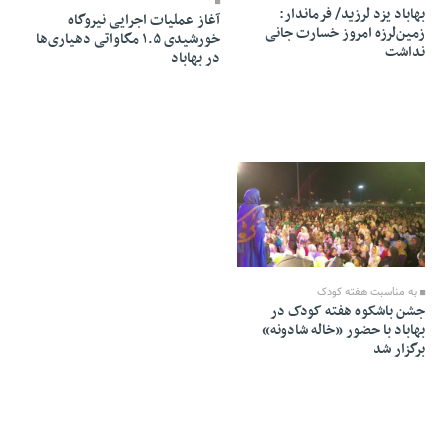
بهاباد یزد لرزید/ فرماندار:
آغاز عملیات اجرایی نیروگاه
زمین‌لرزه امروز خسارت جانی
خورشیدی ۱.۵ مگاواتی دهیاری‌ها
نداشت
در بهاباد
22 Mehr 1404 - 12:14
به مناسبت هفته کودک
جشن باشکوه هفته کودک در
بهاباد با حضور «خاله شادونه»
برگزار شد