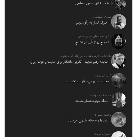
شکرانه این حضور حماسی
صادق کوشکی:
احترام کامل به رأی مردم
دکتر محمدعلی فیاض‌بخش:
تجمیع روح ملّی در تشییع
یادداشت فرید دهقانی در رثای امام شهید؛
اندیشه رهبر شهید، الگویی ماندگار برای امنیت و عزت ایران
کامران نرجه:
معیشت عمومی، اولویت نخست
محمدعلی مهتدی:
لحظه سرنوشت‌ساز منطقه
وجیهه تیموری:
عاشورا و حافظه اقلیمی ایرانیان
کامران نرجه: