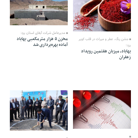
17 Aban 1404 - 19:05
18 Aban 1404 - 18:02
مدیرعامل شرکت آبفای استان یزد:
مخزن ۵ هزار مترمکعبی بهاباد
جشن رنگ، عطر و میراث در قلب کویر
آماده بهره‌برداری شد
یزد؛
بهاباد، میزبان هفتمین رویداد
زعفران
10 Aban 1404 - 18:00
28 Mehr 1404 - 11:32