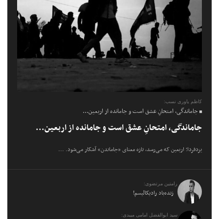
کاظم یاوری نسب:
جاماندگی، امتحانِ عشق است و جامانده از اربعین...
جاماندگی، امتحانِ عشق است و جامانده از اربعین...
یزدفردا؛ اربعین که می‌رسد، تازه معنای «جاماندن» آشکار می‌شود. ...
رامتین مرتضوی:
زنده‌باد رادیکالیسم!
سید ابوالفضل امامی میبدی: