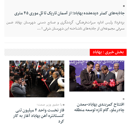
جاذبه‌های کمتر دیده‌شده بهاباد؛ از آسمان تاریک تا تلِ موری ۴۵ متری
یزدفردا؛ رئیس اداره میراث‌فرهنگی، گردشگری و صنایع دستی شهرستان بهاباد ضمن
معرفی مجموعه‌ای از جاذبه‌های ناشناخته این شهرستان شرقی ا ...
بخش خبری : بهاباد
25 Bahman 1404 - 07:19
15 Bahman 1404 - 18:58
افتتاح کمربندی بهاباد-معدن
با حضور وزیر صمت؛
چادرملو، گام تازه توسعه منطقه
فاز نخست واحد ۴ میلیون تنی
کنستانتره آهن بهاباد آغاز به کار
کرد