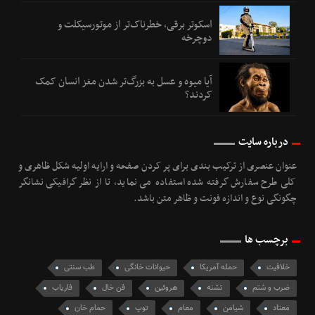
اسکوتر برقی، خطرناک‌تر از موتورسیکلت و
دوچرخه
آیا میوه و عسل به بزرگ‌تر شدن مغز انسان کمک
کردند؟
درباره سایت
عنوان عنصری از ترکیب بندی برای پر کردن صفحه و ارایه اولیه شکل ظاهری و
کلی طرح سفارش گرفته شده استفاده می نماید، تا از نظر گرافیکی نشانگر
چگونگی نوع و اندازه فونت و ظاهر متن باشد.
برچسب ها
خلاقيت
حمله آمریکا
حیوانات خانگی
طب سنتی
ضرب و شتم
تشنه
هروئین
فن خال
فاریاب
معتاد
شیامن
معام
توپ
حمام خان