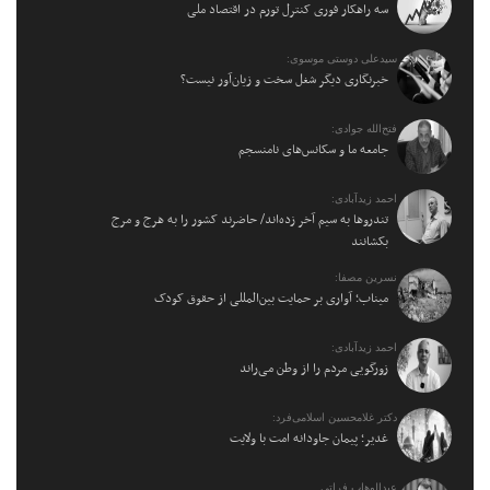
سه راهکار فوری کنترل تورم در اقتصاد ملی
سیدعلی دوستی موسوی:
خبرنگاری دیگر شغل سخت و زیان‌آور نیست؟
فتح‌الله جوادی:
جامعه ما و سکانس‌های نامنسجم
احمد زیدآبادی:
تندروها به سیم آخر زده‌اند/ حاضرند کشور را به هرج و مرج
بکشانند
نسرین مصفا:
میناب؛ آواری بر حمایت بین‌المللی از حقوق کودک
احمد زیدآبادی:
زورگویی مردم را از وطن می‌راند
دکتر غلامحسین اسلامی‌فرد:
غدیر؛ پیمان جاودانه امت با ولایت
عبدالوهاب فراتی