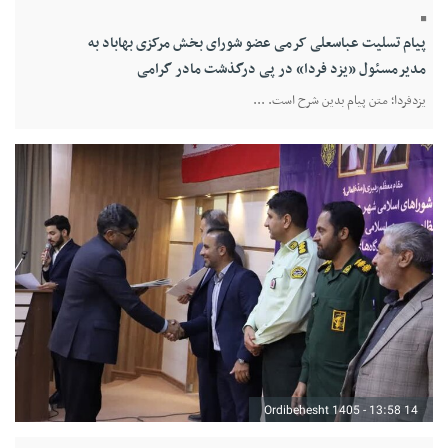
پیام تسلیت عباسعلی کرمی عضو شورای بخش مرکزی بهاباد به
مدیرمسئول «یزد فردا» در پی درگذشت مادر گرامی
یزدفردا؛ متن پیام بدین شرح است. ...
14 Ordibehesht 1405 - 13:58