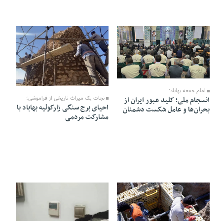
14 Azar 1404 - 17:18
14 Azar 1404 - 14:20
امام جمعه بهاباد:
نجات یک میراث تاریخی از فراموشی؛
انسجام ملی؛ کلید عبور ایران از
احیای برج سنگی زارکوئیه بهاباد با
بحران‌ها و عامل شکست دشمنان
مشارکت مردمی