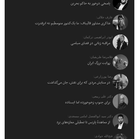
پاسخی درخور به حاکم بحرین
عارف جلالی:
شاکری مشاور قالیباف: ما یک‌کشور متوسطیم نه ابرقدرت
ابوذر ابراهیمی ترکمان:
مراقبه زبانی در فضای سیاسی
غلامرضا ظریفیان:
روایت بزرگ ایران
رضا پورزارعی:
در ستایش مردی که برای نقش، جان می‌گذاشت
دکتر علی ربیعی:
برای جنوبِ زخم‌خورده اما ایستاده
دکتر سید ابوالفضل امامی مسجدی:
از معاهدهٔ پاریس تا تعطیلی مغازه‌های یزد
فتح‌الله جوادی: