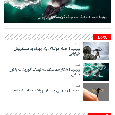
ببینید| شکار هماهنگ سه نهنگ گوژپشت با تور حبابی
رودررو
فیلم؛
ببینید| حمله هولناک یک پهپاد به دستفروش
خیابانی
فیلم؛
ببینید| شکار هماهنگ سه نهنگ گوژپشت با تور
حبابی
فیلم؛
ببینید| رونمایی چین از پهپادی به اندازه پشه