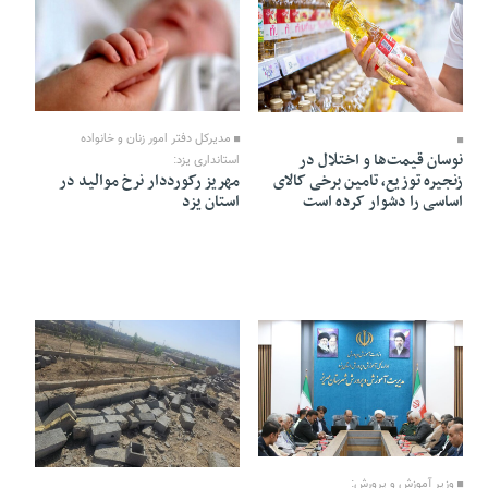
28 Ordibehesht 1405 - 18:58
29 Ordibehesht 1405 - 21:14
مدیرکل دفتر امور زنان و خانواده
نوسان قیمت‌ها و اختلال در
استانداری یزد:
زنجیره توزیع، تامین برخی کالای
مهریز رکورددار نرخ موالید در
اساسی را دشوار کرده است
استان یزد
16 Ordibehesht 1405 - 22:07
15 Ordibehesht 1405 - 21:54
وزیر آموزش و پرورش: