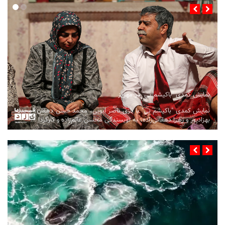
نمایش کمدی "باکیشم نی" در مهریز
نمایش کمدی "باکیشم نی" با بازی ناصر ابویی، محمد حسن دهقان، محدثه
بهزادپور و زهرا دهقانی‌زاده، به نویسندگی محسن عالم‌زاده و کارگردا ...