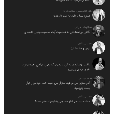
دکتر غلامحسین اسلامی‌فرد:
غدیر؛ پیمان جاودانه امت با ولایت
عبدالوهاب فراتی
نگاهی روانشناختی به شخصیت آیت‌الله سیدمجتبی خامنه‌ای
احمد زیدآبادی:
توافق و دشمنانش!
واکنش زیدآبادی به گزارش نیویورک تایمز: مواضع احمدی نژاد
۱۸۰ درجه عوض شده
محمد مهاجری:
آقای مدیر! می‌خواهید تعدیل نیرو کنید؟ اسم خودتان را اول
لیست بنویسید
احمد زیدآبادی:
حفظ امنیت در کنار دسترسی به اینترنت هنر است!