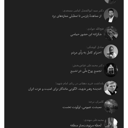
دکتر سید ابوالفضل امامی مسجدی:
از معاهدهٔ پاریس تا تعطیلی مغازه‌های یزد
فتح‌الله جوادی:
شکرانه این حضور حماسی
صادق کوشکی:
احترام کامل به رأی مردم
دکتر محمدعلی فیاض‌بخش:
تجمیع روح ملّی در تشییع
یادداشت فرید دهقانی در رثای امام شهید؛
اندیشه رهبر شهید، الگویی ماندگار برای امنیت و عزت ایران
کامران نرجه:
معیشت عمومی، اولویت نخست
محمدعلی مهتدی:
لحظه سرنوشت‌ساز منطقه