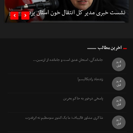
نشست خبری مدیر کل انتقال خون استان یزد
ن


آخرین مطالب
جاماندگی، امتحانِ عشق است و جامانده از اربعین...
4 روز
قبل
زنده‌باد رادیکالیسم!
4 روز
قبل
پاسخی درخور به حاکم بحرین
6 روز
قبل
شاکری مشاور قالیباف: ما یک‌کشور متوسطیم نه ابرقدرت
7 روز
قبل