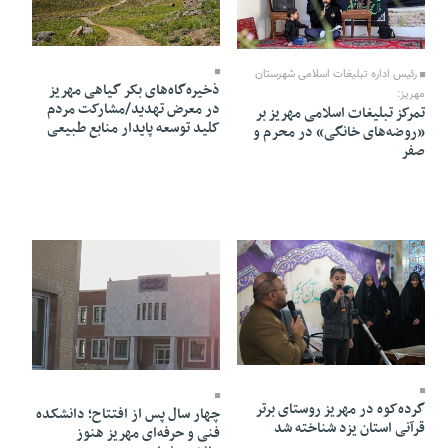
24 Khordad 1405 - 17:12
26 Khordad 1405 - 08:04
رئیس اداره تبلیغات اسلامی شهرستان
ذخیره‌گاه‌های بکر گیاهی مهریز
مهریز:
در معرض تهدید/مشارکت مردم
تمرکز تبلیغات اسلامی مهریز بر
کلید توسعه پایدار منابع طبیعی
«روضه‌های خانگی» در محرم و
صفر
14 Khordad 1405 - 21:50
05 Khordad 1405 - 19:41
گرده‌کوه در مهریز روستای برتر
چهار سال پس از افتتاح؛ دانشکده
قرآنی استان یزد شناخته شد
فنی و حرفه‌ای مهریز هنوز