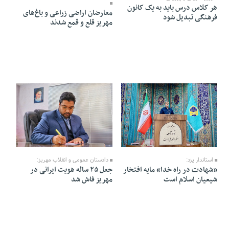
هر کلاس درس باید به یک کانون
معارضان اراضی زراعی و باغ‌های
فرهنگی تبدیل شود
مهریز قلع و قمع شدند
26 Farvardin 1405 - 11:34
04 Ordibehesht 1405 - 21:01
دادستان عمومی و انقلاب مهریز:
استاندار یزد:
جعل ۲۵ ساله هویت ایرانی در
«شهادت در راه خدا» مایه افتخار
مهریز فاش شد
شیعیان اسلام است