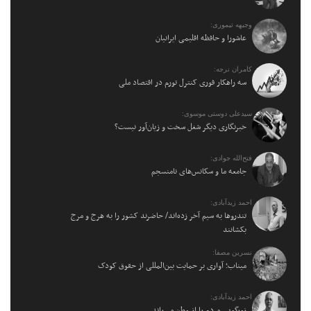
وجیهه تیموری:
عاشورا و حافظه اقلیمی ایرانیان
کامران نرجه:
سه راهکار فوری کنترل تورم در اقتصاد ملی
سیدعلی دوستی موسوی:
خبرنگاری دیگر شغل سخت و زیان‌آور نیست؟
فتح‌الله جوادی:
جامعه ما و سکانس‌های نامنسجم
احمد زیدآبادی:
تندروها به سیم آخر زده‌اند/ حاضرند کشور را به هرج و مرج
بکشانند
نسرین مصفا:
میناب؛ آواری بر حمایت بین‌المللی از حقوق کودک
احمد زیدآبادی:
زورگویی مردم را از وطن می‌راند