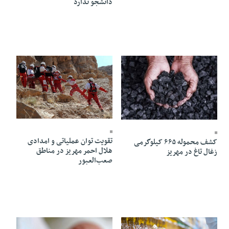
دانشجو ندارد
02 Khordad 1405 - 22:03
04 Khordad 1405 - 14:37
تقویت توان عملیاتی و امدادی
کشف محموله ۶۶۵ کیلوگرمی
هلال احمر مهریز در مناطق
زغال تاغ در مهریز
صعب‌العبور