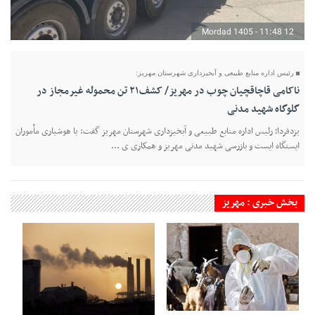
12 Mordad 1405 - 11:48
رئیس اداره منابع طبیعی و آبخیزداری شهرستان مهریز:
ناکامی قاچاقچیان چوب در مهریز/ کشف۲۱ تن محموله غیرمجاز در
گلوگاه شهید مدنی
یزدفردا؛ رئیس اداره منابع طبیعی و آبخیزداری شهرستان مهریز گفت: با هوشیاری مأموران
ایستگاه ایست و بازرسی شهید مدنی مهریز و همکاری ی ...
بخش خبری : مهریز
28 Tir 1405 - 22:16
22 Tir 1405 - 19:52