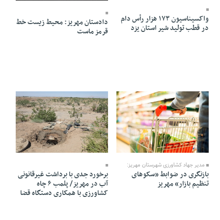
واکسیناسیون ۱۷۳ هزار رأس دام
دادستان مهریز: محیط زیست خط
در قطب تولید شیر استان یزد
قرمز ماست
17 Tir 1405 - 22:03
20 Tir 1405 - 09:03
مدیر جهاد کشاورزی شهرستان مهریز:
بازنگری در ضوابط «سکوهای
برخورد جدی با برداشت غیرقانونی
تنظیم بازار» مهریز
آب در مهریز/ پلمب ۶ چاه
کشاورزی با همکاری دستگاه قضا