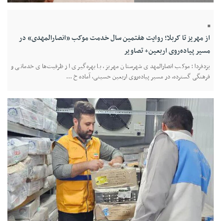
از مهریز تا کربلا؛ روایت هفتمین سال خدمت موکب «انصارالمهدی» در
مسیر پیاده‌روی اربعین+ تصاویر
یزدفردا؛ موکب انصارالمهدی شهرستان مهریز، با بهره‌گیری از ظرفیت‌های خدماتی و
فرهنگی گسترده، در مسیر پیاده‌روی اربعین حسینی، آماده خ ...