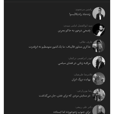
رامتین مرتضوی:
زنده‌باد رادیکالیسم!
سید ابوالفضل امامی میبدی:
پاسخی درخور به حاکم بحرین
عارف جلالی:
شاکری مشاور قالیباف: ما یک‌کشور متوسطیم نه ابرقدرت
ابوذر ابراهیمی ترکمان:
مراقبه زبانی در فضای سیاسی
غلامرضا ظریفیان:
روایت بزرگ ایران
رضا پورزارعی:
در ستایش مردی که برای نقش، جان می‌گذاشت
دکتر علی ربیعی:
برای جنوبِ زخم‌خورده اما ایستاده