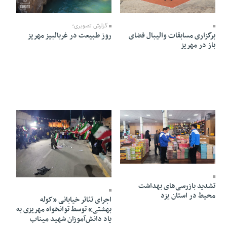
15 Farvardin 1405 - 15:10
13 Farvardin 1405 - 22:50
گزارش تصویری؛
برگزاری مسابقات والیبال فضای
روز طبیعت در غربالبیز مهریز
باز در مهریز
10 Farvardin 1405 - 19:02
10 Farvardin 1405 - 12:28
تشدید بازرسی‌های بهداشت
محیط در استان یزد
اجرای تئاتر خیابانی «کوله
بهشتی» توسط توانخواه مهریزی به
یاد دانش‌آموزان شهید میناب