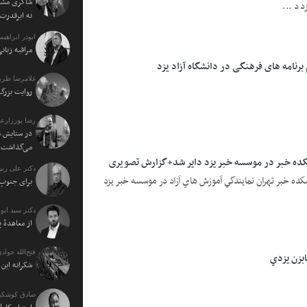
شاکری مشاو
 د ...
نه ابرقدرت
ابوذر ابراهی
مراقبه زبا
برنامه های فرهنگی در دانشگاه آزاد یزد
غلامرضا ظریف
روایت بزرگ 
رضا پورزارع
در ستایش م
می‌گذاشت
شكده خبر در موسسه خبر يزد داير شد+گزارش تصویری
دکتر علی ربی
كده خبر تهران نمايندگي آموزش هاي آزاد در موسسه خبر يزد
برای جنوبِ 
دکتر سید اب
از معاهدهٔ 
فتح‌الله جوادی
بزن يزدي
شکرانه ای
صادق کوشکی