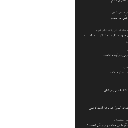
 به رأی مردم
ی فیاض‌بخش:
ملّی در تشییع
 دهقانی در رثای امام شهید؛
 شهید، الگویی ماندگار برای امنیت
ن
می، اولویت نخست
دی:
شت‌ساز منطقه
:
فظه اقلیمی ایرانیان
فوری کنترل تورم در اقتصاد ملی
تی موسوی:
یگر شغل سخت و زیان‌آور نیست؟