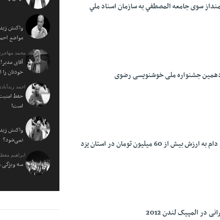
نداز سوی جامعه المصطفي به سازمان اسناد ملي
واکنش زیدآ
مواضع احمدی نژاد ۰
محمد مهاجری
آقای مدیر! 
خودتان را 
احمد زیدآبادی
حفظ امنیت 
است!
واکنش زیدآ
نمی‌شود؟
 60 میلیون تومان در استان يزد
ابراهیم معظ
سه ویژگی م