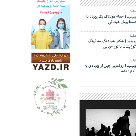
یلم؛
بینید| حمله هولناک یک پهپاد به
ستفروش خیابانی
یلم؛
بینید| شکار هماهنگ سه نهنگ
وژپشت با تور حبابی
یلم؛
بینید| رونمایی چین از پهپادی به
ندازه پشه