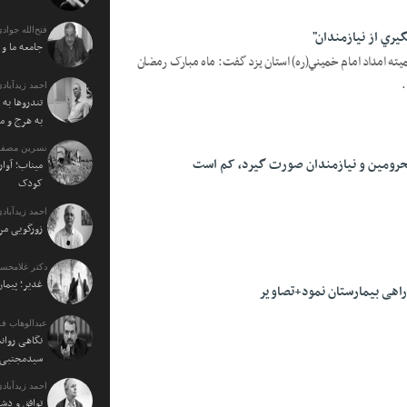
فتح‌الله جوادی
ري از نيازمندان"
جامعه ما و
ميته امداد امام خميني(ره) استان يزد گفت: ماه مبارک رمضان
.
احمد زیدآبادی
تندروها به 
به هرج و م
نسرین مصفا:
رومین و نیازمندان صورت گیرد، کم است
میناب؛ آوار
کودک
احمد زیدآبادی
زورگویی مرد
دکتر غلامحسی
غدیر؛ پیمان
راهی بیمارستان نمود+تصاویر
عبدالوهاب فر
نگاهی روان
سیدمجتبی خ
احمد زیدآبادی
توافق و دش