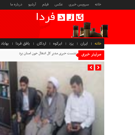
خانه
سرویس خبری
عکس
فیلم
آرشیو
درباره ما
خانه
ایران
یزد
ابرکوه
اردکان
بافق فردا
بهاباد
نشست خبری مدیر کل انتقال خون استان یزد
سرتیتر خبری