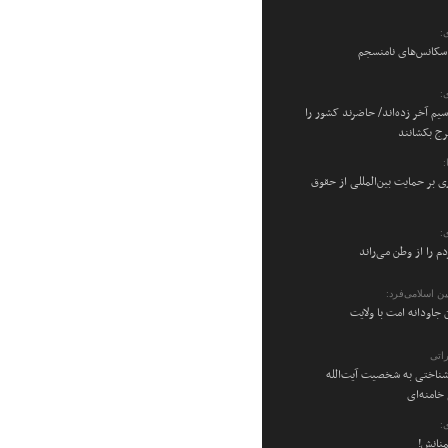
:
 سکانس‌های نامنسجم
:
سیم آخر زده‌اند/ حاضرند کشور را
رج بکشانند
ی بر حمایت بین‌المللی از حقوق
:
م را از وطن می‌راند
ن اسلامی‌فرد:
 جاودانه امت با ولایت
اتی
شناختی به شخصیت آیت‌الله
امنه‌ای
:
منانش!