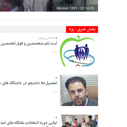
05 Mordad 1391 - 22:14
بخش خبری : یزد
ساعاتی پیش؛
ثبت نام متخصصین و فوق تخصصین مت
...
05 Mordad 1391 -
13:41
تحصیل 91 دانشجو در دانشگاه های علمی – کاربردی فنی و حرفه ای استان یزد
...
05 Mordad 1391 -
اولین دوره انتخابات باشگاه های امد
13:19