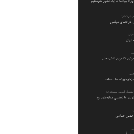
ر قالیباف: ما یک‌کشور متوسطیم
می ترکمان:
نی در فضای سیاسی
یان:
ایران
ی:
ردی که برای نقش، جان
عی:
زخم‌خورده اما ایستاده
والفضل امامی مسجدی:
پاریس تا تعطیلی مغازه‌های یزد
:
ن حضور حماسی
: