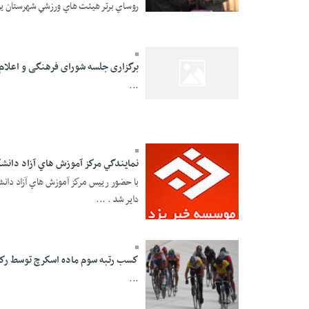
روساي برتر هيئت هاي ورزشي شهرستان يزد
05 Mordad 1391 -
13:07
برگزاری جلسه شورای فرهنگی و اعلام 
...
05 Mordad 1391 -
13:06
نمايندگي مركز آموزش هاي آزاد دان
با حضور رييس مركز آموزش هاي آزاد دانش
داير شد . ...
05 Mordad 1391 -
13:05
كسب رتبه سوم ماده اسكرچ توسط ركا
...