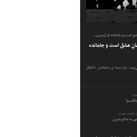
شق است و جامانده از اربعین...
انِ عشق است و جامانده
ی‌رسد، تازه معنای «جاماندن» آشکار
وی:
یکالیسم!
 امامی میبدی:
ر به حاکم بحرین