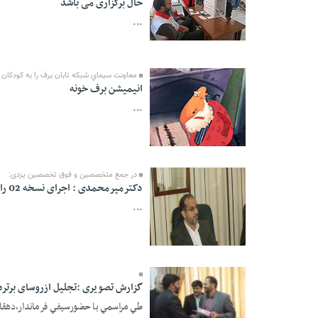
حال برگزاری می باشد
...
05 Mordad 1391 -
13:16
معاونت سيماي شبكه تابان برف را به كودكان
انيميشن برف خونه
...
در جمع متخصصین و فوق تخصصین یزدی:
05 Mordad 1391 -
دکترمیرمحمدی : اجرای نسخه 02 راهکاری اساسی جهت بهبود و ارتقاء نظام سلامت است
13:11
...
05 Mordad 1391 -
13:08
گزارش تصویری :تجلیل ازروسای برتر
طي مراسمي با حضورسيفي فرماندار،دهقان 