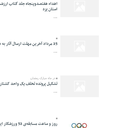
اهداء هفتصدوپنجاه جلد كتاب ارزشم
استان يزد
05 Mordad 1391 -
...
00:28
25 مرداد آخرین مهلت ارسال آثار به دهمین جشنواره ملی خوشنویسی رضوی
...
05 Mordad 1391 -
00:11
در ماه مبارک رمضان
تشکیل پرونده تخلف یک واحد کشتار دام به ارزش بیش از
...
05 Mordad 1391 -
00:10
روز و ساعت مسابقه‌ی 52 ورزشکار ایرانی در المپیک لندن 2012