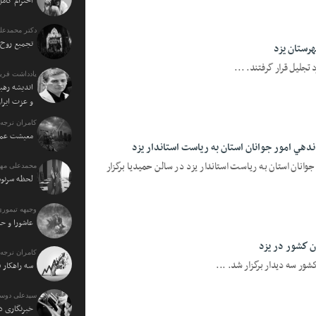
احترام کامل
دکتر محمدعل
تجمیع روح 
رستان يزد
تجليل قرار گرفتند. ...
یادداشت فرید
اندیشه رهبر
و عزت ایرا
کامران نرجه:
معیشت عمو
دهي امور جوانان استان به رياست استاندار يزد
انان استان به رياست استاندار يزد در سالن حميديا برگزار
محمدعلی مهت
لحظه سرنو
وجیهه تیموری
عاشورا و حا
ن كشور در يزد
کامران نرجه:
ور سه ديدار برگزار شد. ...
سه راهکار 
سیدعلی دوس
خبرنگاری د