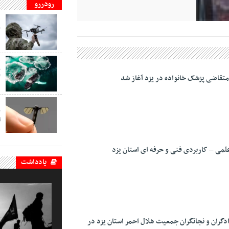
رودررو
ف
ب
د
ف
ب
قاضی پزشک خانواده در یزد آغاز شد
گ
ف
ب
ا
یادداشت
ادگران و نجاتگران جمعیت هلال احمر استان یزد در