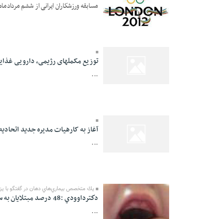
مسابقه ورزشکاران ایرانی از ششم مردادماه 1391 روز افتتاحیه بازی‌های المپیک لندن آغاز می‌شود. .
05 Mordad 1391 -
00:06
توزیع مکملهای رژیمی، دارویی غذایی
...
05 Mordad 1391 -
00:04
آغاز به کارهیات مدیره جدید اتحادی
...
05 Mordad 1391 -
00:01
يك متخصص بيماري‌هاي دهان در گفتگو با یزد
دكترداوودي :48 درصد مبتلایان به سندرم بهجت مشكل روماتيسمي در مفاصل بزرگ دارند
...