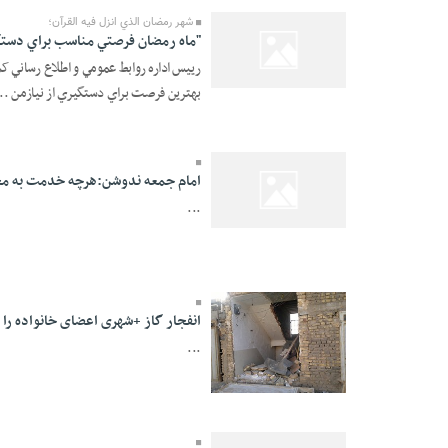
شهر رمضان الذي انزل فيه القرآن؛
"ماه رمضان فرصتي مناسب براي دستگي
رييس اداره روابط عمومي و اطلاع رساني ک
05 Mordad 1391 -
بهترين فرصت براي دستگيري از نيازمن ..
09:59
امام جمعه ندوشن:هرچه خدمت به مح
...
05 Mordad 1391 -
09:09
انفجار گاز +شهری اعضای خانواده را 
...
05 Mordad 1391 -
09:08