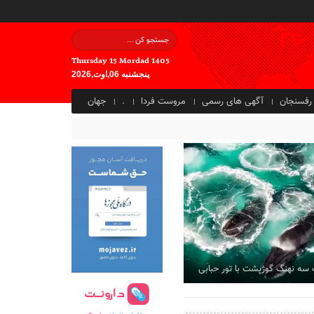
Thursday 15 Mordad 1405
پنجشنبه 06,اوت,2026
رفسنجان
آگهی های رسمی
مروست فردا
.
جهان
 سه نهنگ گوژپشت با تور حبابی