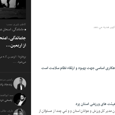
کاظم یاوری نسب:
 كوير هديه مي دهد
جاماندگی، امتحانِ ع
جاماندگی، امتح
از اربعین...
یزدفردا؛ اربعین که م
می‌شود. ...
رامتین مرتض
زنده‌باد راد
سید ابوالفضل
پاسخی درخو
هیئت های ورزشی استان یزد
مدير كل ورزش و جوانان استان و و تني چند از مسئولان از
عارف جلالی: