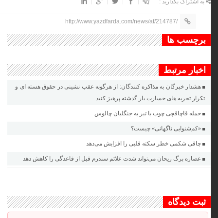
به اشتراک بگذارید :
http://www.yazdfarda.com/news/af/214787/
برچسب ها
اخبار مرتبط
هشدار خبرگان به مذاکره کنندگان: از هرگونه عقب نشینی در حقوق هسته ای و
تکرار تجربه های خسارت بار گذشته پرهیز کنید
حمله قاچاقچی چوب با تبر به جنگلبان چالوس
«کم‌شنوایی ناگهانی» چیست؟
چاقی شکمی خطر سکته قلبی را افزایش می‌دهد
عصاره برگ ریحان می‌تواند شدت علائم سندرم قبل از قاعدگی را کاهش دهد
ثبت دیدگاه