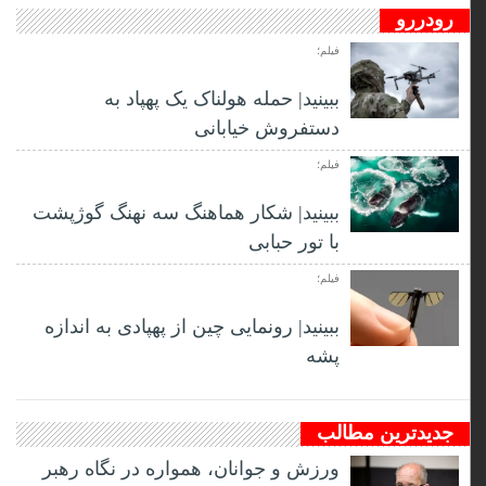
رودررو
فیلم؛
ببینید| حمله هولناک یک پهپاد به
دستفروش خیابانی
فیلم؛
ببینید| شکار هماهنگ سه نهنگ گوژپشت
با تور حبابی
فیلم؛
ببینید| رونمایی چین از پهپادی به اندازه
پشه
جدیدترین مطالب
ورزش و جوانان، همواره در نگاه رهبر