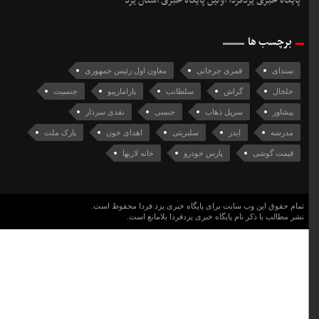
پایگاه خبری یزدفردا اولین پایگاه خبری استان یزد
برچسب ها
سندای
قمری جرجانی
معاون اول رئیس جمهوری
خلخال
گراش
سلطانب
پاراماریبو
جنسیت
پیشاور
سرپل ذهاب
جنسی
نقدی سردار
مدرسه
ایدز
سلبریتی
اهدای خون
پارک ملت
قیمت گوشی
پارس خودرو
خانه لاریها
تمام حقوق این وب سایت برای پایگاه خبری یزد فردا محفوظ است.
نشر مطالب با ذکر نام پایگاه خبری یزدفردا بلامانع است.