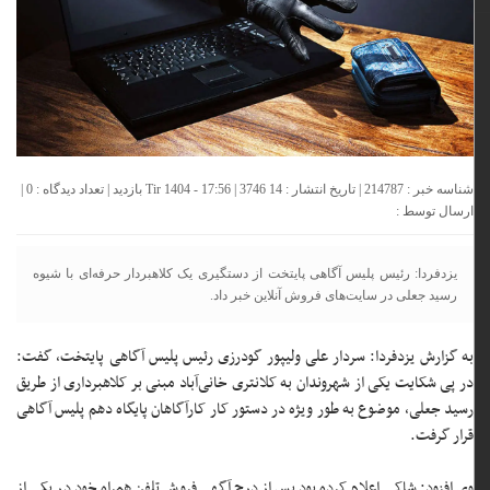
شناسه خبر : 214787 | تاریخ انتشار : 14 Tir 1404 - 17:56 | 3746 بازدید | تعداد دیدگاه :
0
|
ارسال توسط :
یزدفردا: رئیس پلیس آگاهی پایتخت از دستگیری یک کلاهبردار حرفه‌ای با شیوه
رسید جعلی در سایت‌های فروش آنلاین خبر داد.
به گزارش یزدفردا: سردار علی ولیپور گودرزی رئیس پلیس آگاهی پایتخت، گفت:
در پی شکایت یکی از شهروندان به کلانتری خانی‌آباد مبنی بر کلاهبرداری از طریق
رسید جعلی، موضوع به طور ویژه در دستور کار کارآگاهان پایگاه دهم پلیس آگاهی
قرار گرفت.
وی افزود: شاکی اعلام کرده بود پس از درج آگهی فروش تلفن همراه خود در یکی از