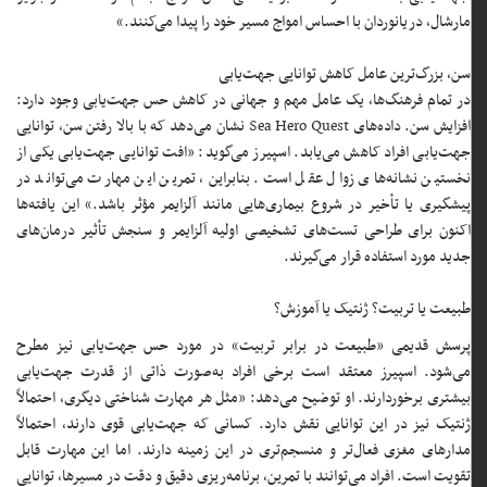
مارشال، دریانوردان با احساس امواج مسیر خود را پیدا می‌کنند.»
سن، بزرگ‌ترین عامل کاهش توانایی جهت‌یابی
در تمام فرهنگ‌ها، یک عامل مهم و جهانی در کاهش حس جهت‌یابی وجود دارد:
افزایش سن. داده‌های Sea Hero Quest نشان می‌دهد که با بالا رفتن سن، توانایی
جهت‌یابی افراد کاهش می‌یابد. اسپیرز می‌گوید: «افت توانایی جهت‌یابی یکی از
نخستین نشانه‌های زوال عقل است. بنابراین، تمرین این مهارت می‌تواند در
پیشگیری یا تأخیر در شروع بیماری‌هایی مانند آلزایمر مؤثر باشد.» این یافته‌ها
اکنون برای طراحی تست‌های تشخیصی اولیه آلزایمر و سنجش تأثیر درمان‌های
جدید مورد استفاده قرار می‌گیرند.
طبیعت یا تربیت؟ ژنتیک یا آموزش؟
پرسش قدیمی «طبیعت در برابر تربیت» در مورد حس جهت‌یابی نیز مطرح
می‌شود. اسپیرز معتقد است برخی افراد به‌صورت ذاتی از قدرت جهت‌یابی
بیشتری برخوردارند. او توضیح می‌دهد: «مثل هر مهارت شناختی دیگری، احتمالاً
ژنتیک نیز در این توانایی نقش دارد. کسانی که جهت‌یابی قوی دارند، احتمالاً
مدارهای مغزی فعال‌تر و منسجم‌تری در این زمینه دارند. اما این مهارت قابل
تقویت است. افراد می‌توانند با تمرین، برنامه‌ریزی دقیق و دقت در مسیرها، توانایی