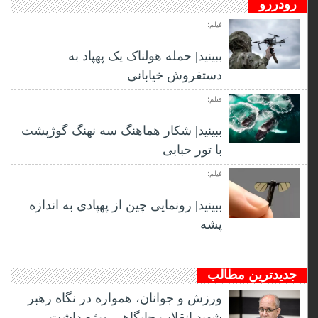
رودررو
فیلم؛
ببینید| حمله هولناک یک پهپاد به
دستفروش خیابانی
فیلم؛
ببینید| شکار هماهنگ سه نهنگ گوژپشت
با تور حبابی
فیلم؛
ببینید| رونمایی چین از پهپادی به اندازه
پشه
جدیدترین مطالب
ورزش و جوانان، همواره در نگاه رهبر
شهید انقلاب جایگاهی ویژه داشت