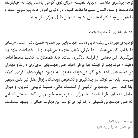
توجه بیشتری داشت. «نباید همیشه سرتان توی گوشی باشد. باید به خیابان‌ها،
علامت‌ها و نحوه اتصال مسیرها دقت کنید. در دنیای امروز همه‌چیز سریع است و
ما همزمان چند کار انجام می‌دهیم، به همین دلیل تمرکز نداریم.»
آموزش‌پذیری، کلید پیشرفت
توصیه‌ی قهرمانان رشته‌هایی مانند جهت‌یابی نیز مشابه همین نکته است: «رقبای
ما اغلب گم می‌شوند، اما خیلی خوب متوجه می‌شوند و از اشتباهات خود یاد
می‌گیرند. این بخشی از فرآیند یادگیری است. باید همچنان به کشف محیط ادامه
دهید.» درک بهتر از اینکه چرا برخی افراد حس جهت‌یابی قوی‌تری دارند و دیگران
در محیط‌های آشنا هم گم می‌شوند، نه‌تنها به بهبود مهارت‌های فردی کمک
می‌کند، بلکه می‌تواند در پیشگیری و تشخیص زودهنگام زوال عقل نیز نقش مهمی
ایفا کند. حس جهت‌یابی ترکیبی از استعداد ذاتی، محیط تربیتی، تمرین، و میزان
تعامل با فضای اطراف است. با تمرکز بیشتر بر محیط و تمرین آگاهانه، حتی کسانی
که حس جهت‌یابی ضعیفی دارند نیز می‌توانند این مهارت حیاتی را بهبود ببخشند.
نویسنده : یزدفردا
منبع خبر : خبرگزاری فردا