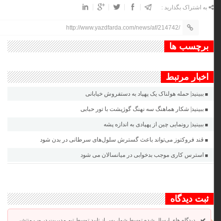
به اشتراک بگذارید :
http://www.yazdfarda.com/news/af/214742/
برچسب ها
اخبار مرتبط
ببینید| حمله هولناک یک پهپاد به دستفروش خیابانی
ببینید| شکار هماهنگ سه نهنگ گوژپشت با تور حبابی
ببینید| رونمایی چین از پهپادی به اندازه پشه
قند فروکتوز می‌تواند باعث گسترش سلول‌های سرطانی در بدن شود
استرس کاری موجب بدخوابی در میانسالان می شود
ثبت دیدگاه
دیدگاه های ارسال شده توسط شما، پس از تایید توسط تیم مدیریت در وب منتشر