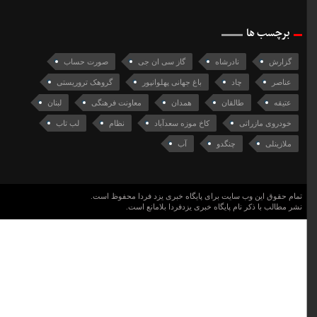
برچسب ها
گزارش
نادرشاه
گاز سی ان جی
صورت حساب
عناصر
چاد
باغ جهانی پهلوانپور
گروهک تروریستی
عتیقه
طالقان
همدان
معاونت فرهنگی
لبنان
خودروی مازراتی
کاخ موزه سعدآباد
نظام
لب تاب
ملازینلی
چنگدو
آب
تمام حقوق این وب سایت برای پایگاه خبری یزد فردا محفوظ است.
نشر مطالب با ذکر نام پایگاه خبری یزدفردا بلامانع است.