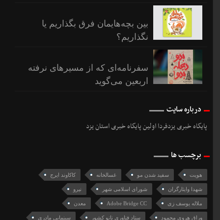
بین بچه‌هایمان فرق بگذاریم یا
نگذاریم؟
سفرنامه‌ای که از مسیرهای نرفته
اربعین می‌گوید
درباره سایت
پایگاه خبری یزدفردا اولین پایگاه خبری استان یزد
برچسب ها
هویت
سفید شدن مو
غسالخانه
کاکاوند ایرج
شهدا وایثارگران
شورای اسلامی شهر
نیرو
ملاله یوسف زی
Adobe Bridge CC
معدن
وراق هروی محمود
ستاد فناوری نانو کشور
سینمایی مادری