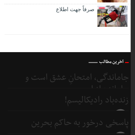
صرفاً جهت اطلاع
آخرین مطالب
جاماندگی، امتحانِ عشق است و
جامانده از اربعین...
زنده‌باد رادیکالیسم!
3 روز
قبل
3 روز
پاسخی درخور به حاکم بحرین
قبل