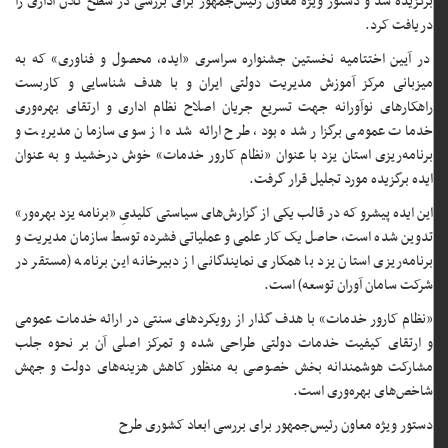
برگزیده شد و دستور ویژه معاون رئیس‌جمهور برای بررسی در سطح کلان اداری را
دریافت کرد.
در آیین اختتامیه نخستین جشنواره سراسری «ایده، محصول و فناوری» که به
میزبانی مرکز آموزش مدیریت دولتی ایران و با هدف شناسایی و کاربست
راهکارهای نوآورانه جهت تسریع جریان اصلاح نظام اداری و ارتقای بهره‌وری
خدمات عمومی برگزار شده بود، طرح ارائه‌ شده از سوی سازمان مدیریت و
برنامه‌ریزی استان یزد با عنوان «نظام کارور خدمات» خوش درخشید و به عنوان
ایده برگزیده مورد تجلیل قرار گرفت.
این ایده پیشرو که در قالب یکی از گزارش‌های سیاستی کلیدیِ «برنامه یزد بهره‌ور»
تدوین شده است، حاصل یک کار علمی و عملیاتی فشرده توسط سازمان مدیریت و
برنامه‌ریزی استان یزد با همکاری نمایندگانی از دبیرخانه این برنامه (مستقر در
شرکت سامان آوران توسعه) است.
«نظام کارور خدمات» با هدف گذار از رویکردهای سنتی در ارائه خدمات عمومی
و ارتقای کیفیت خدمات دولتی طراحی شده و تمرکز اصلی آن بر نحوه جلب
مشارکت هوشمندانه بخش خصوصی به منظور کاهش هزینه‌های دولت و جهش
شاخص‌های بهره‌وری است.
دستور ویژه معاون رئیس‌جمهور برای بررسی ابعاد کشوری طرح