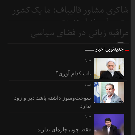
5 روز
شاکری مشاور قالیباف: ما یک‌کشور
قبل
متوسطیم نه ابرقدرت
مراقبه زبانی در فضای سیاسی
6 روز
قبل
7 روز
جدیدترین اخبار
قبل
طنز؛
تاب کدام آوری؟
طنز؛
سوخت‌وسوز داشته باشد دیر و زود
ندارد
طنز؛
فقط چون چاره‌ای ندارند