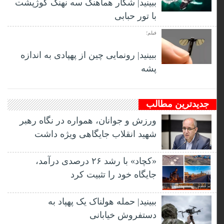
ببینید| شکار هماهنگ سه نهنگ گوژپشت
با تور حبابی
فیلم؛
ببینید| رونمایی چین از پهپادی به اندازه
پشه
جدیدترین مطالب
ورزش و جوانان، همواره در نگاه رهبر
شهید انقلاب جایگاهی ویژه داشت
«کچاد» با رشد ۲۶ درصدی درآمد،
جایگاه خود را تثبیت کرد
ببینید| حمله هولناک یک پهپاد به
دستفروش خیابانی