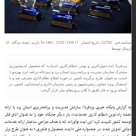
شناسه خبر : 222782 | تاریخ انتشار : 17 Tir 1405 - 22:02 | 3316 بازدید | تعداد دیدگاه :
0
|
ارسال توسط :
یزدفردا؛ ایده تحول‌آفرین و بومی «نظام کارور خدمات» که محصول اندیشه‌ورزی
مشترک سازمان مدیریت و برنامه‌ریزی استان یزد و دبیرخانه برنامه «یزد بهره‌ور»
است، به عنوان طرح برگزیده کشور در حوزه اصلاح نظام اداری معرفی شد و با
استقبال ویژه معاون رئیس‌جمهور و رئیس سازمان اداری و استخدامی کشور، در
آستانه ورود به فاز تلفیق با کلان‌ پروژه‌های ملی قرار گرفت.
به گزارش پایگاه خبری یزدفردا؛ سازمان مدیریت و برنامه‌ریزی استان یزد با ارائه
نقشه راه نوین «نظام کارور خدمات»، بار دیگر جایگاه خود را به عنوان اتاق فکر
توسعه کشور تثبیت کرد؛ این ایده نوآورانه که با هدف جراحی ساختار ارائه خدمات
دولتی تدوین شده، در جشنواره ملی «ایده، محصول و فناوری» به عنوان طرح برتر