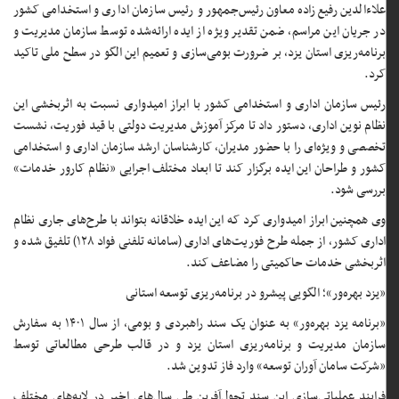
علاءالدین رفیع‌زاده معاون رئیس‌جمهور و رئیس سازمان اداری و استخدامی کشور
در جریان این مراسم، ضمن تقدیر ویژه از ایده ارائه‌شده توسط سازمان مدیریت و
برنامه‌ریزی استان یزد، بر ضرورت بومی‌سازی و تعمیم این الگو در سطح ملی تاکید
کرد.
رئیس سازمان اداری و استخدامی کشور با ابراز امیدواری نسبت به اثربخشی این
نظام نوین اداری، دستور داد تا مرکز آموزش مدیریت دولتی با قید فوریت، نشست
تخصصی و ویژه‌ای را با حضور مدیران، کارشناسان ارشد سازمان اداری و استخدامی
کشور و طراحان این ایده برگزار کند تا ابعاد مختلف اجرایی «نظام کارور خدمات»
بررسی شود.
وی همچنین ابراز امیدواری کرد که این ایده خلاقانه بتواند با طرح‌های جاری نظام
اداری کشور، از جمله طرح فوریت‌های اداری (سامانه تلفنی فواد ۱۲۸) تلفیق شده و
اثربخشی خدمات حاکمیتی را مضاعف کند.
«یزد بهره‌ور»؛ الگویی پیشرو در برنامه‌ریزی توسعه استانی
«برنامه یزد بهره‌ور» به عنوان یک سند راهبردی و بومی، از سال ۱۴۰۱ به سفارش
سازمان مدیریت و برنامه‌ریزی استان یزد و در قالب طرحی مطالعاتی توسط
«شرکت سامان آوران توسعه» وارد فاز تدوین شد.
فرایند عملیاتی‌سازی این سند تحول‌آفرین طی سال‌های اخیر در لایه‌های مختلف