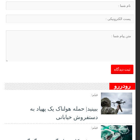
رودررو
فیلم؛
ببینید| حمله هولناک یک پهپاد به
دستفروش خیابانی
فیلم؛