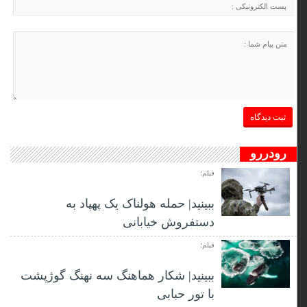
رودررو
فیلم؛
ببینید| حمله هولناک یک پهپاد به
دستفروش خیابانی
فیلم؛
ببینید| شکار هماهنگ سه نهنگ گوژپشت
با تور حبابی