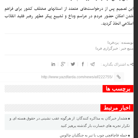
این تصمیم پس از درخواست‌های متعدد از استانهای مختلف کشور برای فراهم
شدن امکان حضور مردم در مراسم وداع و تشییع پیکر مطهر رهبر فقید انقلاب
اسلامی اتخاذ گردید.
نویسنده : یزدفردا
منبع خبر : خبرگزاری فردا
به اشتراک بگذارید :
http://www.yazdfarda.com/news/af/222755/
برچسب ها
اخبار مرتبط
هشدار خبرگان به مذاکره کنندگان: از هرگونه عقب نشینی در حقوق هسته ای و
تکرار تجربه های خسارت بار گذشته پرهیز کنید
حمله قاچاقچی چوب با تبر به جنگلبان چالوس