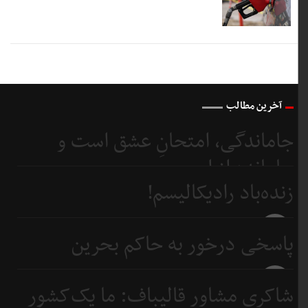
آخرین مطالب
جاماندگی، امتحانِ عشق است و
جامانده از اربعین...
زنده‌باد رادیکالیسم!
3 روز
قبل
3 روز
پاسخی درخور به حاکم بحرین
قبل
5 روز
شاکری مشاور قالیباف: ما یک‌کشور
قبل