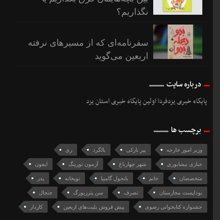
نگذاریم؟
سفرنامه‌ای که از مسیرهای نرفته
اربعین می‌گوید
درباره سایت
پایگاه خبری یزدفردا اولین پایگاه خبری استان یزد
برچسب ها
وزیر امور خارجه
پیر نارکی
بالگرد
ری
خبازی نیشابوری
شهر چهارباغ
آزمون تورینگ
ایفون
متخصصان
خانم
بانجول گامبیا
توپخانه‌
پدر
بوداپست مجارستان
تصرف
سن پترزبورگ
جنجال
جشنواره کتابخوانی رضوی
پیش فروش بلیت‌های اربعین
کاردار