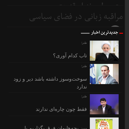
متوسطیم نه ابرقدرت
مراقبه زبانی در فضای سیاسی
6 روز
قبل
7 روز
جدیدترین اخبار
قبل
طنز؛
تاب کدام آوری؟
طنز؛
سوخت‌وسوز داشته باشد دیر و زود
ندارد
طنز؛
فقط چون چاره‌ای ندارند
بین بچه‌هایمان فرق بگذاریم یا