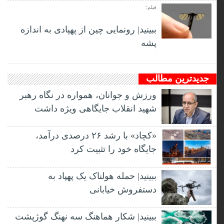
فیلم؛
ببینید| رونمایی چین از پهپادی به اندازه
پشه
جدیدترین مطالب
ورزش و جوانان، همواره در نگاه رهبر
شهید انقلاب جایگاهی ویژه داشت
«کچاد» با رشد ۲۶ درصدی درآمد،
جایگاه خود را تثبیت کرد
ببینید| حمله هولناک یک پهپاد به
دستفروش خیابانی
ببینید| شکار هماهنگ سه نهنگ گوژپشت