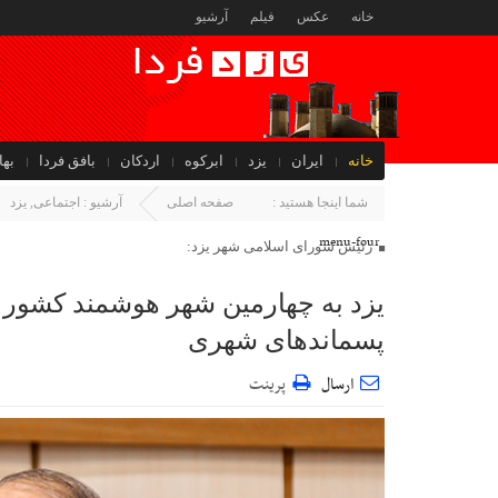
خانه
عکس
فیلم
آرشیو
خانه
ایران
یزد
ابرکوه
اردکان
بافق فردا
بها
جهان
شما اینجا هستید :
صفحه اصلی
آرشیو :
اجتماعی
,
یزد
menu-four
رئیس شورای اسلامی شهر یزد:
پسماندهای شهری
ارسال
پرینت