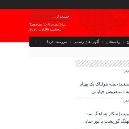
Thursday 15 Mordad 1405
پنجشنبه 06,اوت,2026
چ
رفسنجان
آگهی های رسمی
مروست فردا
.
یلم؛
بینید| حمله هولناک یک پهپاد
ه دستفروش خیابانی
یلم؛
بینید| شکار هماهنگ سه
هنگ گوژپشت با تور حبابی