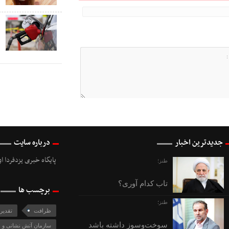
ک
ص
جدیدترین اخبار
درباره سایت
پایگاه خبری یزدفردا ا
طنز؛
تاب کدام آوری؟
برچسب ها
طنز؛
ظرافت
تقدیر
سوخت‌وسوز داشته باشد
سازمان آتش نشانی و 