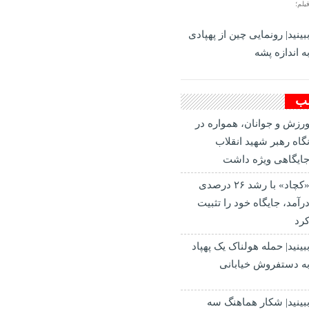
یلم؛
بینید| رونمایی چین از پهپادی
ه اندازه پشه
لب
رزش و جوانان، همواره در
گاه رهبر شهید انقلاب
ایگاهی ویژه داشت
«کچاد» با رشد ۲۶ درصدی
رآمد، جایگاه خود را تثبیت
رد
بینید| حمله هولناک یک پهپاد
ه دستفروش خیابانی
بینید| شکار هماهنگ سه