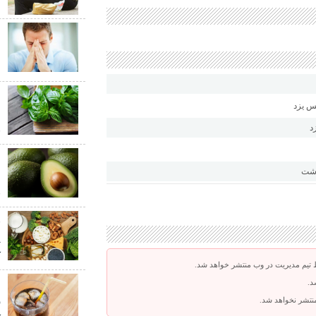
ا
ب
ش
ع
ش
د
ق
م
اشت
م
ق
پ
ک
 تیم مدیریت در وب منتشر خواهد شد.
ب
د.
ر
 منتشر نخواهد شد.