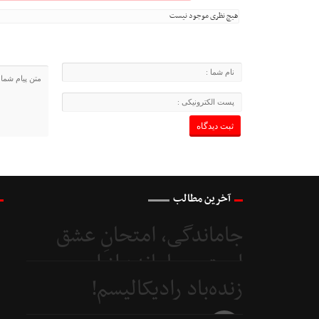
هیچ نظری موجود نیست
آخرین مطالب
جاماندگی، امتحانِ عشق
است و جامانده از اربعین...
زنده‌باد رادیکالیسم!
3 روز
قبل