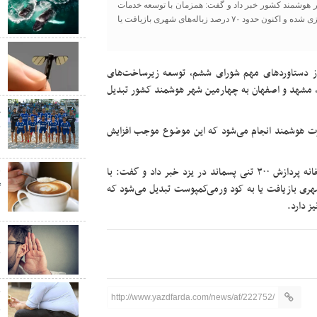
هر هوشمند کشور خبر داد و گفت: همزمان با توسعه خدمات
ن
هوشمند شهری، نخستین کارخانه ۳۰۰ تنی پردازش پسماند نیز راه‌اندازی شده و اکنون حدود ۷۰ درصد زباله‌های شهری بازیافت یا
ب
ب
ی از دستاوردهای مهم شورای ششم، توسعه زیرساخت‌های
، مشهد و اصفهان به چهارمین شهر هوشمند کشور تبدیل
پ
ج
ورت هوشمند انجام می‌شود که این موضوع موجب افزایش
س
رئیس شورای اسلامی شهر یزد همچنین از راه‌اندازی نخستین کارخانه پردازش ۳۰۰ تنی پسماند در یزد خبر داد و گفت: با
ق
نون حدود ۷۰ درصد پسماندهای شهری بازیافت یا به کود ورمی‌کمپوست تبدیل می‌شود که
گ
ز دارد.
د
«
چ
چ
http://www.yazdfarda.com/news/af/222752/
ق