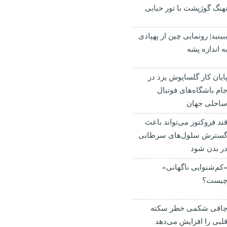
هنگ گوژپشت با تور حبابی
بینید| رونمایی چین از پهپادی
ه اندازه پشه
ایان کار گلساپوش یزد در
ام باشگاه‌های فوتبال
احلی جهان
ند فروکتوز می‌تواند باعث
سترش سلول‌های سرطانی
ر بدن شود
کم‌شنوایی ناگهانی»
یست؟
اقی شکمی خطر سکته
لبی را افزایش می‌دهد