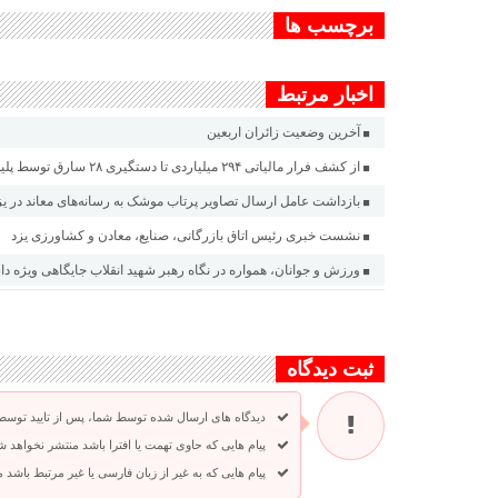
برچسب ها
اخبار مرتبط
آخرین وضعیت زائران اربعین
از کشف فرار مالیاتی ۲۹۴ میلیاردی تا دستگیری ۲۸ سارق توسط پلیس یزد
بازداشت عامل ارسال تصاویر پرتاب موشک به رسانه‌های معاند در یز
نشست خبری رئیس اتاق بازرگانی، صنایع، معادن و کشاورزی یزد
ورزش و جوانان، همواره در نگاه رهبر شهید انقلاب جایگاهی ویژه د
ثبت دیدگاه
دیدگاه های ارسال شده توسط شما، پس از تایید توسط
پیام هایی که حاوی تهمت یا افترا باشد منتشر نخواهد ش
پیام هایی که به غیر از زبان فارسی یا غیر مرتبط باشد