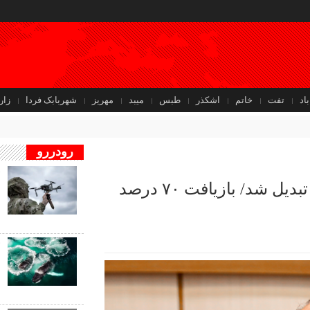
باد
تفت
خاتم
اشکذر
طبس
میبد
مهریز
شهربابک فردا
زار
رودررو
ف
یزد به چهارمین شهر هوشمند کشور تبدیل شد/ بازیافت ۷۰ درصد
ب
ب
ف
ب
ن