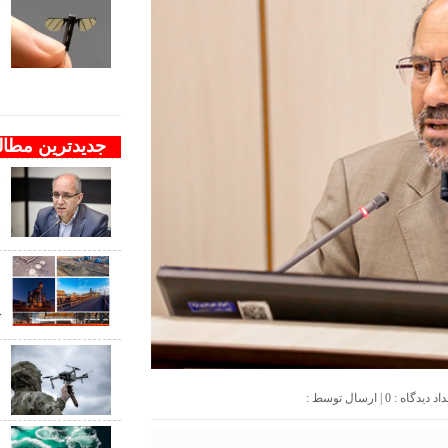
ف
ب
ب
جدیدترین مطا
و
ن
ج
د
ک
ب
ب
0
| ارسال توسط :
ب