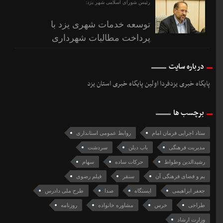
رئیس شورای اسلامی شهر یزد:
توسعه خدمات شهری یزد با
پرداخت مطالبات شهرداری
درباره سایت
پایگاه خبری یزدفردا اولین پایگاه خبری استان یزد
برچسب ها
ستاد اجرایی فرمان امام
روابط عمومی استانداری
مديريت فرهنگی
باب دیلن
سردشت
رشیدالدین وطواط
حرکات ساده
سهام
بم و فضای فرهنگی آن
سنقر
فیلم رضوی
جعفر ابراهیمی
ایستگاه
صدا
طرح ملی دادرس
طراحی
خرس
مشاوره خانواده
روزنامه
وزارت ارشاد