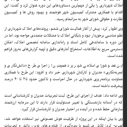
املاک شهرداری را یکی از مهم‌ترین دستاوردهای این دوره عنوان کرد و گفت: این
اقدام با همکاری مشترک کمیسیون شهر هوشمند و بهبود روش ها و کمیسیون
نظارت و حقوقی شورای شهر به سرانجام رسید.
وی اظهار کرد: پیش از آغاز فعالیت شورای ششم، پرونده‌های املاک شهرداری از
نظم مناسبی برخوردار نبود و بایگانی املاک با مشکلات متعددی مواجه بود، اما در
این دوره با ساماندهی کامل اسناد و راه‌اندازی سامانه تخصصی املاک، امکان
دسترسی سریع به اطلاعات، استخراج آمارهای دقیق و تهیه گزارش‌های به‌روز فراهم
شده است.
این عضو شورای اسلامی شهر یزد همچنین از اجرای طرح «دانش‌نگاری و
تجربه‌نگاری» مدیران و کارکنان شهرداری خبر داد و افزود: این طرح با همکاری
معاونت برنامه‌ریزی شهرداری در حال اجراست و تاکنون حدود ۳۵ تا ۴۰ درصد
پیشرفت داشته است.
وی ادامه داد: هدف از اجرای این طرح، ثبت تجربیات مدیران و کارشناسانی است
که در آستانه بازنشستگی یا تغییر مسئولیت قرار دارند تا این سرمایه ارزشمند
سازمانی حفظ شده و در آینده در اختیار مدیران و کارشناسان قرار گیرد.
وی با بیان اینکه در این پروژه از ظرفیت هوش مصنوعی نیز استفاده خواهد شد،
تصریح کرد: تلاش می‌کنیم با بهره‌گیری از فناوری‌های نوین، دانش و تجربیات