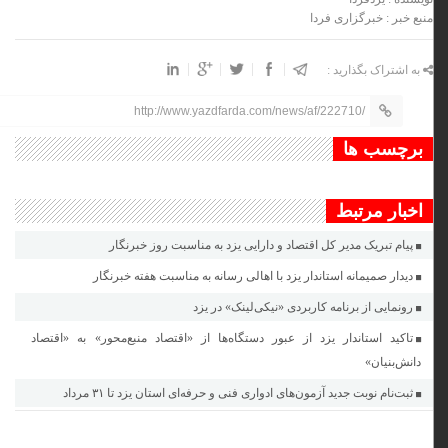
منبع خبر : خبرگزاری فردا
به اشتراک بگذارید :
http://www.yazdfarda.com/news/af/222710/
برچسب ها
اخبار مرتبط
پیام تبریک مدیر کل اقتصاد و دارایی یزد به مناسبت روز خبرنگار
دیدار صمیمانه استاندار یزد با اهالی رسانه به مناسبت هفته خبرنگار
رونمایی از برنامه کاربردی «نیکی‌لینک» در یزد
تاکید استاندار یزد از عبور دستگاه‌ها از «اقتصاد منبع‌محور» به «اقتصاد
دانش‌بنیان»
ثبت‌نام نوبت جدید آزمون‌های ادواری فنی و حرفه‌ای استان یزد تا ٣١ مرداد