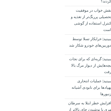
ردند؟
قش خواب در موفقیت
حصیلی پررنگ‌تر از تغذیه و
نترل استفاده از گوشی
ست
بینید| خرابکار تسلا توسط
وربین‌های خودرو شکار شد
بینید| گربه‌ای که برای نجات
چه‌هایش از دیوار مرگ بالا
فت
بینید| عملیات انتحاری
هپادها برای نابودی آشیانه
نبورها
فزایش خطر ابتلا به سرطان
ری با نوشیدن چای بالاتر از