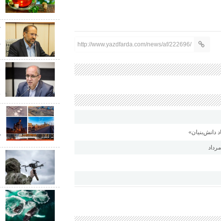
د
ت
پ
http://www.yazdfarda.com/news/af/222696/
و
ن
ج
د
د دانش‌بنیان»
ک
ب
ب
ب
ن