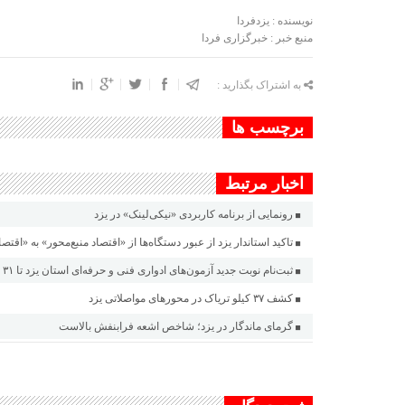
نویسنده : یزدفردا
منبع خبر : خبرگزاری فردا
به اشتراک بگذارید :
برچسب ها
اخبار مرتبط
رونمایی از برنامه کاربردی «نیکی‌لینک» در یزد
تاکید استاندار یزد از عبور دستگاه‌ها از «اقتصاد منبع‌محور» به «اقتصا
ثبت‌نام نوبت جدید آزمون‌های ادواری فنی و حرفه‌ای استان یزد تا ٣١ مرداد
کشف ۳۷ کیلو تریاک در محور‌های مواصلاتی یزد
گرمای ماندگار در یزد؛ شاخص اشعه فرابنفش بالاست