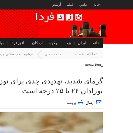
خانه
عکس
فیلم
آرشیو
خانه
ایران
یزد
ابرکوه
اردکان
بافق فردا
بها
جهان
شما اینجا هستید :
صفحه اصلی
آرشیو :
طب سنتی
,
یزد
menu-four
گرمای شدید، تهدیدی جدی برای نوز
نوزادان ۲۴ تا ۲۵ درجه است
ارسال
پرینت