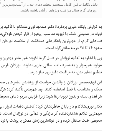
دلیل تکامل‌نیافتن کامل سیستم تنظیم دمای بدن، از آسیب‌پذیرترین گ
روزهای گرم سال مراقبت ویژه‌ای از آنان داشته باشند.
به گزارش پایگاه خبری یزدفردا؛ دکتر محمود نوری‌شادکام با تأکید 
نوزاد در محیطی خنک با تهویه مناسب، پرهیز از قرار گرفتن طولان
فضاهای گرم، از مهم‌ترین راهکارهای محافظت از سلامت نوزادان 
حدود ۲۴ تا ۲۵ درجه سانتی‌گراد است.
وی با اشاره به تغذیه نوزادان در فصل گرما افزود: شیر مادر بهترین 
موارد، شیرخواران به مصرف آب اضافی نیازی ندارند. نوزادان نارس 
تنظیم دمای بدن، به مراقبت دقیق‌تری نیاز دارند.
این فوق‌تخصص نوزادان از والدین خواست از پوشاندن لباس‌های ضخیم
سبک و متناسب با فصل استفاده کنند. وی همچنین تأکید کرد: هرگز 
هر فضای بسته و بدون تهویه رها شود؛ زیرا افزایش سریع دمای محیط می
دکتر نوری‌شادکام در پایان خاطرنشان کرد: کاهش دفعات ادرار، بی
مهم‌ترین علائم هشداردهنده گرمازدگی و کم‌آبی در نوزادان است. در 
محیطی خنک منتقل کرده و در کوتاه‌ترین زمان ممکن با پزشک یا نزدی