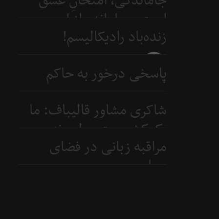
جاماندگی، امتحانِ عشق
است و جامانده از اربعین...
زنده‌باد رادیکالیسم!
5 روز
قبل
5 روز
پاسخی درخور به حاکم
قبل
بحرین
شاکری مشاور قالیباف: ما
7 روز
یک‌کشور متوسطیم نه
قبل
مراقبه زبانی در فضای
ابرقدرت
سیاسی
8 روز
قبل
9 روز
قبل