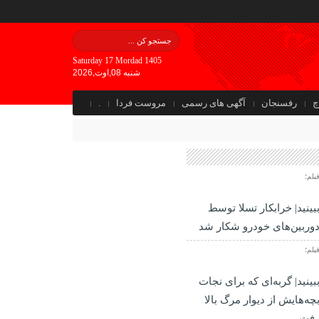
Saturday 17 Mordad 1405
شنبه 08,اوت,2026
چ
رفسنجان
آگهی های رسمی
مروست فردا
.
یلم؛
بینید| خرابکار تسلا توسط
وربین‌های خودرو شکار شد
یلم؛
بینید| گربه‌ای که برای نجات
چه‌هایش از دیوار مرگ بالا
فت