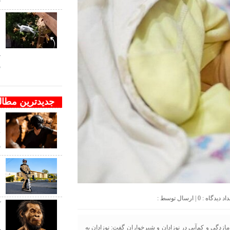
ف
ب
پ
ز
جدیدترین مطا
د
ج
ر
ا
م
0
| ارسال توسط :
آ
ش
زدگی و کم‌آبی در نوزادان و شیرخواران گفت: نوزادان به