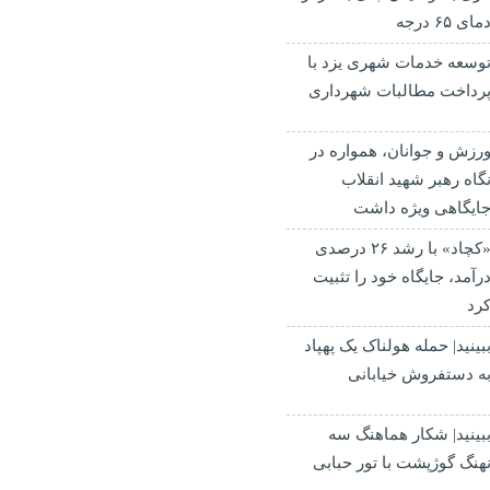
مای ۶۵ درجه
وسعه خدمات شهری یزد با
رداخت مطالبات شهرداری
رزش و جوانان، همواره در
گاه رهبر شهید انقلاب
ایگاهی ویژه داشت
«کچاد» با رشد ۲۶ درصدی
رآمد، جایگاه خود را تثبیت
رد
بینید| حمله هولناک یک پهپاد
ه دستفروش خیابانی
بینید| شکار هماهنگ سه
هنگ گوژپشت با تور حبابی