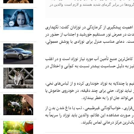
ک
روه‌ها در برابر گرمای شدید هستند و لازم است والدین در
ن
ت
بر اهمیت پیشگیری از گرمازدگی در نوزادان گفت: نگهداری
ک
ی‌مدت در معرض نور مستقیم خورشید و اجتناب از حضور در
ا
است. دمای مناسب منزل برای نوزادی با پوشش معمولی،
ب
د
و کامل‌ترین منبع تأمین آب مورد نیاز نوزاد است و در اغلب
نیز به دلیل حساسیت بیشتر نسبت به کم‌آبی و اختلال در
ب
ب
 یا چندلایه به نوزاد خودداری کرده و از لباس‌های نخی،
ر
نباید نوزاد، حتی برای چند دقیقه، در خودروی خاموش یا
‌تواند جان او را به خطر بیندازد.
ب
پ
‌قراری، خواب‌آلودگی غیرطبیعی، تب یا داغ شدن بدن از
ز
صورت مشاهده این علائم، والدین باید نوزاد را سریعاً به
ک‌ترین مرکز درمانی تماس بگیرند.
ا
م