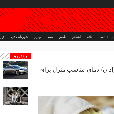
باد
تفت
خاتم
اشکذر
طبس
میبد
مهریز
شهربابک فردا
زار
رودررو
ف
ادان/ دمای مناسب منزل برای
ب
د
ف
ب
ب
ر