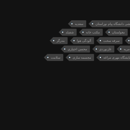
ی دانشگاه پیام نوراستان
سعدیه
مغولستان
مکتب خانه
شفیلد
سرفه سخت
آلودگی هوا
بندرگز
مریه
غارنوردی
محسن اختیاری
یایشگاه مهری مراغه
مجسمه سازی
سلامت