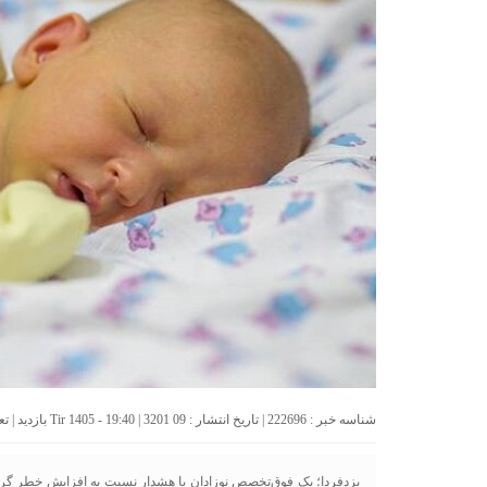
شناسه خبر : 222696 | تاریخ انتشار : 09 Tir 1405 - 19:40 | 3201 بازدید | تعداد دیدگاه :
یزدفردا؛ یک فوق‌تخصص نوزادان با هشدار نسبت به افزایش خطر گرما