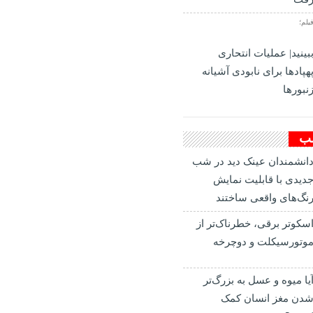
یلم؛
بینید| عملیات انتحاری
هپادها برای نابودی آشیانه
نبورها
لب
انشمندان عینک دید در شب
دیدی با قابلیت نمایش
نگ‌های واقعی ساختند
سکوتر برقی، خطرناک‌تر از
وتورسیکلت و دوچرخه
یا میوه و عسل به بزرگ‌تر
دن مغز انسان کمک