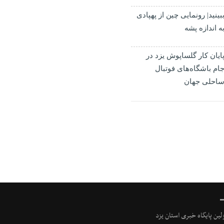
بینید| رونمایی چین از پهپادی
ه اندازه پشه
ایان کار گلساپوش یزد در
ام باشگاه‌های فوتبال
احلی جهان
ولین پایگاه خبری استان یزد