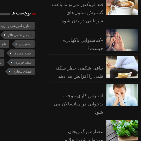
قند فروکتوز می‌تواند باعث
برچسب ها
گسترش سلول‌های
سرطانی در بدن شود
معاون اموزشی و پژوهش
انجمن علمی تالار
«کم‌شنوایی ناگهانی»
رستوران
باغ
چیست؟
حمید مصدق
ا
سعد حریری
ن
چاقی شکمی خطر سکته
فضای مجازی
قلبی را افزایش می‌دهد
استرس کاری موجب
بدخوابی در میانسالان می
شود
عصاره برگ ریحان
می‌تواند شدت علائم