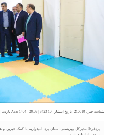
شناسه خبر : 216610 | تاریخ انتشار : 10 Azar 1404 - 20:09 | 3423 بازدید | تعداد دیدگاه :
یزدفردا؛ مدیرکل بهزیستی استان یزد: امیدواریم با کمک خیرین و هم
زودی راه اندازی شود.