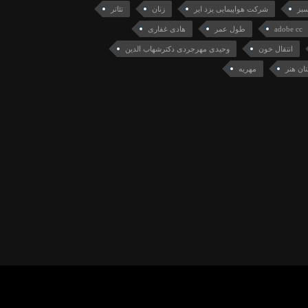
بز
شرکت هواپیمایی یزد ایر
زنان
تئاتر
adobe cc
طول عمر
هادی غفاری
انتقال خون
وحیدی مهرجردی دکترشهاب الدین
ان هنر
مهریه