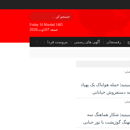
Friday 16 Mordad 1405
جمعه 07,اوت,2026
چ
رفسنجان
آگهی های رسمی
مروست فردا
.
یلم؛
بینید| حمله هولناک یک پهپاد
ه دستفروش خیابانی
یلم؛
بینید| شکار هماهنگ سه
هنگ گوژپشت با تور حبابی