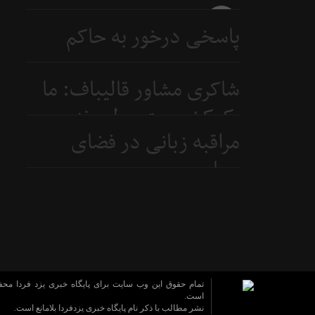
4 روز
پاسخی درخور به حاکم
قبل
بحرین
شاکری مشاور قالیباف: ما
6 روز
یک‌کشور متوسطیم نه
قبل
مراقبه زبانی در فضای
ابرقدرت
سیاسی
7 روز
قبل
8 روز
قبل
تمام حقوق این وب سایت برای پایگاه خبری یزد فردا مح
است.
نشر مطالب با ذکر نام پایگاه خبری یزدفردا بلامانع است.