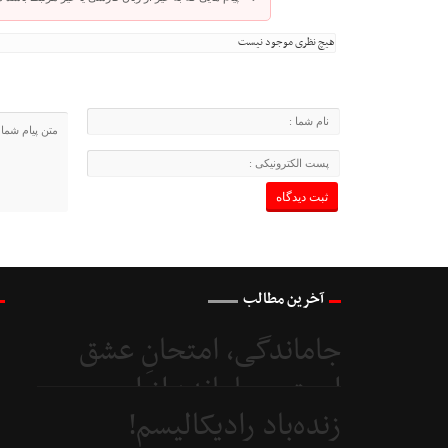
هیچ نظری موجود نیست
آخرین مطالب
جاماندگی، امتحانِ عشق
است و جامانده از اربعین...
زنده‌باد رادیکالیسم!
4 روز
قبل