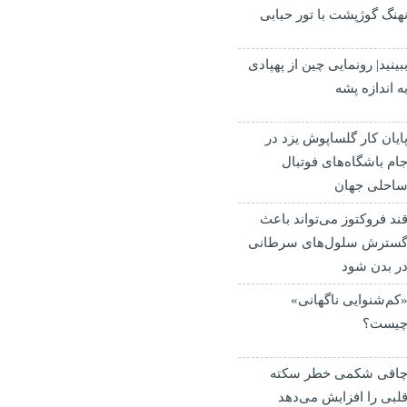
هنگ گوژپشت با تور حبابی
بینید| رونمایی چین از پهپادی
ه اندازه پشه
ایان کار گلساپوش یزد در
ام باشگاه‌های فوتبال
احلی جهان
ند فروکتوز می‌تواند باعث
سترش سلول‌های سرطانی
ر بدن شود
کم‌شنوایی ناگهانی»
یست؟
اقی شکمی خطر سکته
لبی را افزایش می‌دهد