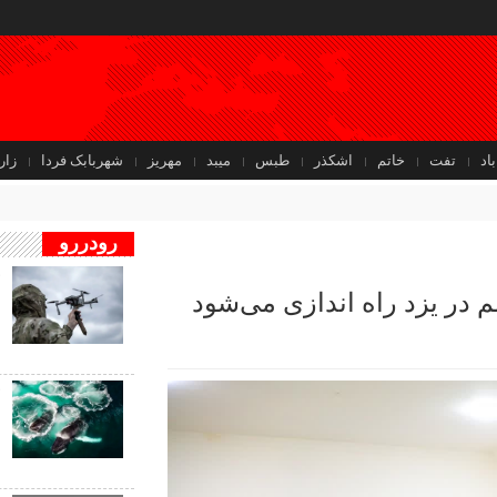
باد
تفت
خاتم
اشکذر
طبس
میبد
مهریز
شهربابک فردا
زار
رودررو
ف
م در یزد راه اندازی می‌شود
ب
ب
ف
ب
ن