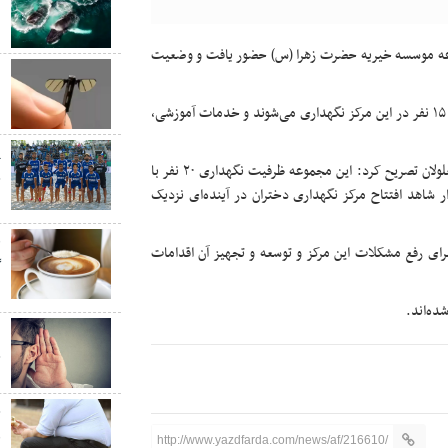
ن
جموعه موسسه خیریه حضرت زهرا (س) حضور یافت و وضعیت
ب
ب
مزیدی مدیرعامل موسسه خیریه حضرت زهرا گفت: در حال حاضر ۱۵ نفر در این مرکز نگهداری می‌شوند و خدمات آموزشی،
پ
هومنیان مدیرکل بهزیستی استان هم با گرامیداشت هفته جهانی معلولان تصریح کرد: این مجموعه ظرفیت نگهداری ۲۰ نفر با
ج
ر شاهد افتتاح مرکز نگهداری دختران در آینده‌ای نزدیک
س
ق
برای رفع مشکلات این مرکز و توسعه و تجهیز آن اقدامات
گ
د
«
چ
چ
ق
http://www.yazdfarda.com/news/af/216610/