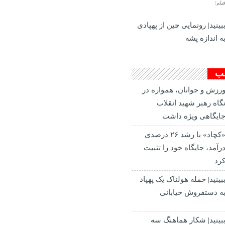
یلم؛
بینید| رونمایی چین از پهپادی
ه اندازه پشه
لب
رزش و جوانان، همواره در
گاه رهبر شهید انقلاب
ایگاهی ویژه داشت
«کچاد» با رشد ۲۶ درصدی
رآمد، جایگاه خود را تثبیت
رد
بینید| حمله هولناک یک پهپاد
ه دستفروش خیابانی
بینید| شکار هماهنگ سه