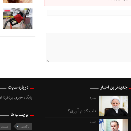
ک
ص
جدیدترین اخبار
درباره سایت
پایگاه خبری یزدفردا ا
طنز؛
تاب کدام آوری؟
برچسب ها
طنز؛
تاکسی
منتشر