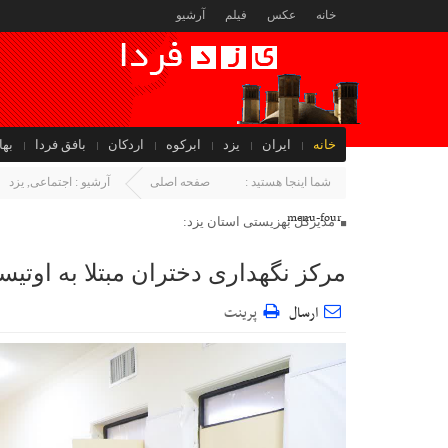
خانه
عکس
فیلم
آرشیو
خانه
ایران
یزد
ابرکوه
اردکان
بافق فردا
بها
جهان
شما اینجا هستید :
صفحه اصلی
آرشیو :
اجتماعی
,
یزد
menu-four
مدیرکل بهزیستی استان یزد:
مرکز نگهداری دختران مبتلا به اوتیس
ارسال
پرینت