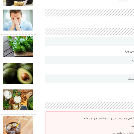
ا
ب
ش
ع
ش
ق
د
م
م
اشت
ق
پ
ک
 تیم مدیریت در وب منتشر خواهد شد.
ب
د.
ر
 منتشر نخواهد شد.