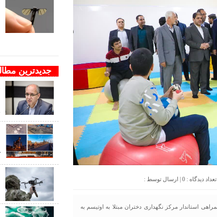
ف
ب
ب
جدیدترین مطا
و
ن
ج
د
ک
ب
0
| ارسال توسط :
ب
راهی استاندار مرکز نگهداری دختران مبتلا به اوتیسم به
ب