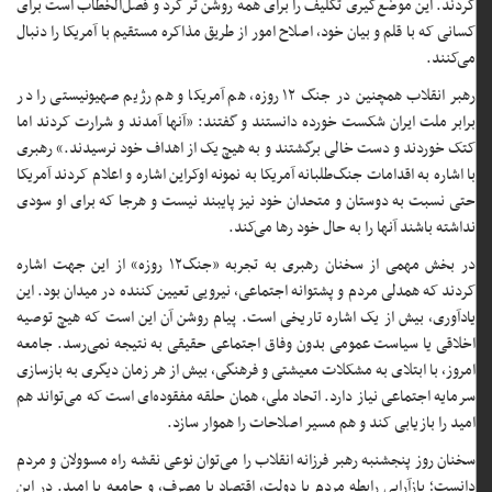
کردند. این موضع‌گیری تکلیف را برای همه روشن تر کرد و فصل‌الخطاب است برای
کسانی که با قلم و بیان خود، اصلاح امور از طریق مذاکره مستقیم با آمریکا را دنبال
می‌کنند.
رهبر انقلاب همچنین در جنگ ۱۲ روزه، هم آمریکا و هم رژیم صهیونیستی را در
برابر ملت ایران شکست خورده دانستند و گفتند: «آنها آمدند و شرارت کردند اما
کتک خوردند و دست خالی برگشتند و به هیچ یک از اهداف خود نرسیدند.» رهبری
با اشاره به اقدامات جنگ‌طلبانه آمریکا به نمونه اوکراین اشاره و اعلام کردند آمریکا
حتی نسبت به دوستان و متحدان خود نیز پایبند نیست و هرجا که برای او سودی
نداشته باشند آنها را به حال خود رها می‌کند.
در بخش مهمی از سخنان رهبری به تجربه «جنگ۱۲ روزه» از این جهت اشاره
کردند که همدلی مردم و پشتوانه اجتماعی، نیرویی تعیین کننده در میدان بود. این
یادآوری، بیش از یک اشاره تاریخی است. پیام روشن آن این است که هیچ توصیه
اخلاقی یا سیاست عمومی بدون وفاق اجتماعی حقیقی به نتیجه نمی‌رسد. جامعه
امروز، با ابتلای به مشکلات معیشتی و فرهنگی، بیش از هر زمان دیگری به بازسازی
سرمایه اجتماعی نیاز دارد. اتحاد ملی، همان حلقه مفقوده‌ای است که می‌تواند هم
امید را بازیابی کند و هم مسیر اصلاحات را هموار سازد.
سخنان روز پنجشنبه رهبر فرزانه انقلاب را می‌توان نوعی نقشه راه مسوولان و مردم
دانست؛ بازآرایی رابطه مردم با دولت، اقتصاد با مصرف، و جامعه با امید. در این