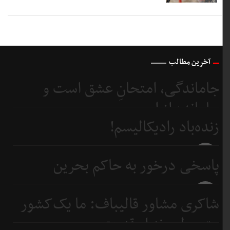
آخرین مطالب
جاماندگی، امتحانِ عشق است و
جامانده از اربعین...
زنده‌باد رادیکالیسم!
3 روز
قبل
3 روز
پاسخی درخور به حاکم بحرین
قبل
5 روز
شاکری مشاور قالیباف: ما یک‌کشور
قبل
متوسطیم نه ابرقدرت