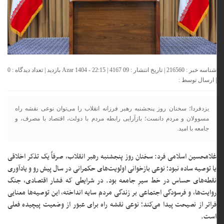
شناسه خبر : 216560 | تاریخ انتشار : 09 Azar 1404 - 22:15 | 4167 بازدید | تعداد دیدگاه :
0
| ارسال توسط :
یزدفردا؛ سخنان روز پنجشنبه رهبر فرزانه انقلاب را می‌توان نوعی نقشه راه
مسوولان و مردم دانست؛ بازآرایی رابطه مردم با دولت، اقتصاد با مصرف، و
جامعه با امید.
غلامحسین اسلامی فرد: سخنان روز پنجشنبه رهبر انقلاب، صرفاً یک تذکر اخلاقی
یا توصیه ساده نبود؛ نوعی بازخوانی اولویت‌های حکمرانی در سال پیش رو و یادآوری
نقطه‌های حساس در خط سیرِ جامعه بود. در شرایطی که فشار اقتصادی، جنگ
روایت‌ها، و فرسودگی اجتماعی بر زندگی مردم سایه انداخته، این توصیه‌ها معنایی
فراتر از نصیحت پیدا می‌کند؛ نوعی نقشه راه برای عبور از وضعیت پیچیده فعلی
است.