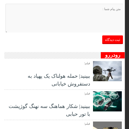
رودررو
فیلم؛
ببینید| حمله هولناک یک پهپاد به
دستفروش خیابانی
فیلم؛
ببینید| شکار هماهنگ سه نهنگ گوژپشت
با تور حبابی
فیلم؛