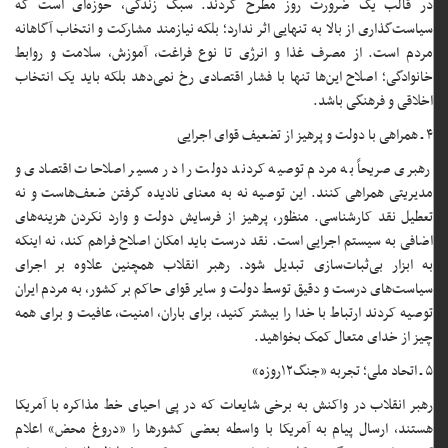
در قالب یک ضرورت روز مطرح کردند. سبک زندگی، حوزه‌ای است که
سیاست‌گذاری از بالا به تنهایی اثر ندارد؛ بلکه نیازمند مشارکت و انتخاب آگاهانه
مردم است. از مصرف غذا و انرژی تا نوع فراغت، آموزش، سلامت و روابط
خانوادگی؛ اصلاح این‌ها تنها با فشار اقتصادی رخ نمی‌دهد بلکه باید یک انتخاب
اخلاقی و فرهنگی باشد.
۴ ـ همراهی با دولت و پرهیز از تضعیف قوای اجرایی
رهبری صریحاً به مردم توصیه کردند دولت را در مسیر اصلاحات اقتصادی و
مدیریتی همراهی کنند. این توصیه نه به معنای نادیده گرفتن ضعف‌هاست و نه
تعطیل نقد کارشناسی. منظور،‌ پرهیز از فرسایش دولت و وارد نکردن هزینه‌های
اضافی به سیستم اجرایی است. نقد درست باید امکان اصلاح فراهم کند، نه اینکه
به ابزار بی‌ثبات‌سازی تبدیل شود. رهبر انقلاب همچنین علاوه بر اجرای
سیاست‌های درست و دقیق توسط دولت و سایر قوای حاکم بر کشور، به مردم ایران
توصیه کردند ارتباط با خدا را بیشتر کنید، برای باران، امنیت، عافیت و برای همه
چیز از خدای متعال کمک بخواهید.
۵ ـ اتحاد ملی؛ تجربه «جنگ۱۲روزه»
رهبر انقلاب در واکنش به برخی شایعات که در پی احیای خط مذاکره با آمریکا
هستند، ارسال پیام به آمریکا با واسطه بعضی کشورها را «دروغ محض» اعلام