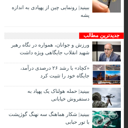
ببینید| رونمایی چین از پهپادی به اندازه
پشه
جدیدترین مطالب
ورزش و جوانان، همواره در نگاه رهبر
شهید انقلاب جایگاهی ویژه داشت
«کچاد» با رشد ۲۶ درصدی درآمد،
جایگاه خود را تثبیت کرد
ببینید| حمله هولناک یک پهپاد به
دستفروش خیابانی
ببینید| شکار هماهنگ سه نهنگ گوژپشت
با تور حبابی