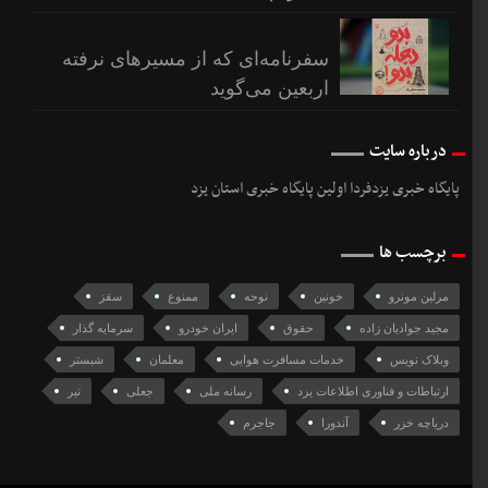
سفرنامه‌ای که از مسیرهای نرفته
اربعین می‌گوید
درباره سایت
پایگاه خبری یزدفردا اولین پایگاه خبری استان یزد
برچسب ها
مرلین مونرو
خونین
نوحه
ممنوع
سقز
مجید جوادیان زاده
حقوق
ایران خودرو
سرمایه گذار
وبلاک نویس
خدمات مسافرت هوایی
معلمان
شبستر
ارتباطات و فناوری اطلاعات یزد
رسانه ملی
جعلی
تیر
دریاچه خزر
آندورا
جاجرم