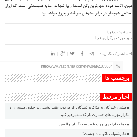
میان، اتحاد مردم مهم‌ترین رکن است؛ زیرا تنها در سایه همبستگی است که ایران
اسلامی همچنان در برابر دشمنان سربلند و پیروز خواهد بود.
نویسنده : یزدفردا
منبع خبر : خبرگزاری فردا
به اشتراک بگذارید :
http://www.yazdfarda.com/news/af/216560/
برچسب ها
اخبار مرتبط
هشدار خبرگان به مذاکره کنندگان: از هرگونه عقب نشینی در حقوق هسته ای و
تکرار تجربه های خسارت بار گذشته پرهیز کنید
حمله قاچاقچی چوب با تبر به جنگلبان چالوس
«کم‌شنوایی ناگهانی» چیست؟