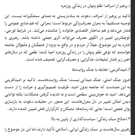
۱ـ پرهیز از اسراف؛ نظم پنهان در زندگی روزمره
تاکید بر پرهیز از اسراف، دعوت به ساده‌زیستی به معنای سختگیرانه نیست. این
توصیه مستقیماً به بحران مصرف‌زدگی مربوط است؛ بحرانی که هم منابع عمومی را
فشار می‌دهد و هم ساختار اقتصادی خانواده را شکننده می‌کند. در شرایط تورمی،
کوچکترین تغییر در الگوی مصرف می‌تواند اثری جمعی داشته باشد. رهبری با
اشاره به این موضوع، عملاً از مردم و در واقع به ویژه از مُتمکّنان و متّموّلان جامعه
خواستند که نوعی نظم پنهان را در زندگی روزمره احیا کنند؛ نظمی که در سال‌های
اخیر زیر فشار تبلیغات، مدگرایی، و مصرف‌گرایی، تضعیف شده است.
۲ـ امیدآفرینی؛ مقابله با جنگ روایت‌ها
امروز جنگ اصلی، جنگ میدانی نیست؛ جنگ روایت‌هاست. تاکید بر امیدآفرینی
به این معناست که جامعه بدون امید، ظرفیت تصمیم‌گیری و حرکت را از دست
می‌دهد. امید نه خوش‌بینی سطحی است و نه نادیده گرفتن مشکلات؛ بلکه توانایی
دیدن امکان تغییر در دل بحران‌هاست. این محور، در حقیقت دعوت به بازسازی
روان جمعی است؛ جایی که رسانه‌ها، نخبگان و کارگزاران نقش تعیین کننده دارند.
۳ـ اصلاح سبک زندگی؛ سیاست‌گذاری از پایین به بالا
رهبری سال‌هاست بر سبک زندگی ایرانی ـ اسلامی تأکید دارند،‌اما این بار موضوع را