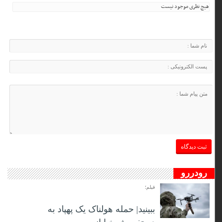
هیچ نظری موجود نیست
رودررو
فیلم؛
ببینید| حمله هولناک یک پهپاد به