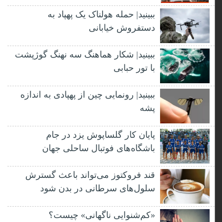
ببینید| حمله هولناک یک پهپاد به
دستفروش خیابانی
ببینید| شکار هماهنگ سه نهنگ گوژپشت
با تور حبابی
ببینید| رونمایی چین از پهپادی به اندازه
پشه
پایان کار گلساپوش یزد در جام
باشگاه‌های فوتبال ساحلی جهان
قند فروکتوز می‌تواند باعث گسترش
سلول‌های سرطانی در بدن شود
«کم‌شنوایی ناگهانی» چیست؟