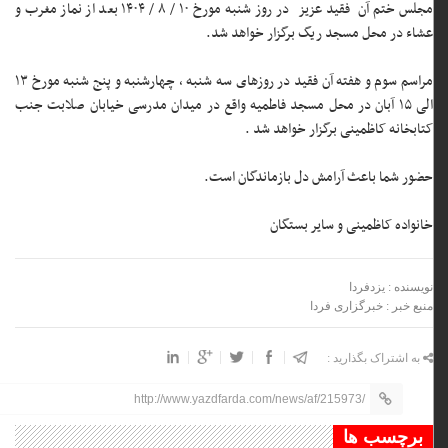
مجلس ختم آن فقید عزیز در روز شنبه مورخ ۱۰ / ۸ / ۱۴۰۴ بعد از نماز مغرب و
عشاء در محل مسجد ریگ برگزار خواهد شد.
مراسم سوم و هفته آن فقيد در روزهای سه شنبه ، چهارشنبه و پنج شنبه مورخ ۱۳
الی ۱۵ آبان در محل مسجد فاطمیه واقع در میدان مدرسی خیابان صلابت جنب
کتابخانه کاظمینی برگزار خواهد شد .
حضور شما باعث آرامش دل بازماندگان است.
خانواده کاظمینی و ساير بستگان
نویسنده : یزدفردا
منبع خبر : خبرگزاری فردا
به اشتراک بگذارید :
http://www.yazdfarda.com/news/af/215973/
برچسب ها