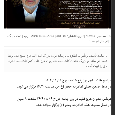
شناسه خبر : 215973 | تاریخ انتشار : 07 Aban 1404 - 22:44 | 4180 بازدید | تعداد دیدگاه :
0
| ارسال توسط :
با نهایت تأسف و تأثر به اطلاع می‌رساند نواده بزرگ آیت الله حاج شیخ غلام رضا
فقیه خراسانی و بزرگ خاندان کاظمینی شادروان حاج علی اکبر کاظمینی دعوت
حق را لبیک گفت.
مراسم خاکسپاری روز پنج شنبه مورخ ۸ / ۸ / ۱۴۰۴
در محل صحن مصلی امامزاده جعفر (ع) یزد ساعت ۱۴:۳۰ برگزار می‌شود.
مجلس ختم آن عزیز فقید در روز جمعه مورخ ۹ / ۸ / ۱۴۰۴ ساعت ۸ صبح
در محل مسجد اعظم امامزاده جعفر (ع) برگزار خواهد شد.