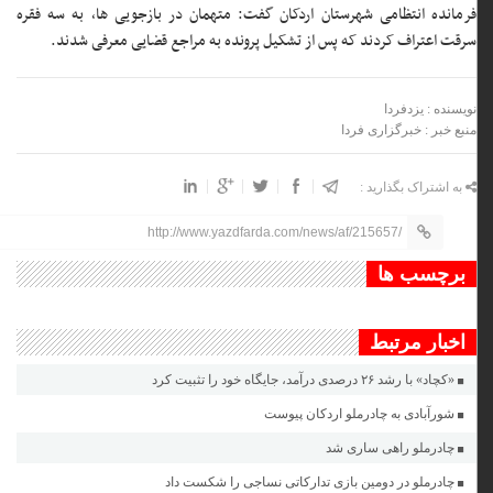
فرمانده انتظامی شهرستان اردکان گفت: متهمان در بازجویی ها، به سه فقره
سرقت اعتراف کردند که پس از تشکیل پرونده به مراجع قضایی معرفی شدند.
نویسنده : یزدفردا
منبع خبر : خبرگزاری فردا
به اشتراک بگذارید :
http://www.yazdfarda.com/news/af/215657/
برچسب ها
اخبار مرتبط
«کچاد» با رشد ۲۶ درصدی درآمد، جایگاه خود را تثبیت کرد
شورآبادی به چادرملو اردکان پیوست
چادرملو راهی ساری شد
چادرملو در دومین بازی تدارکاتی نساجی را شکست داد