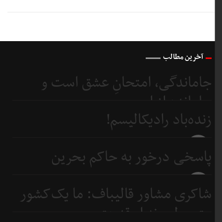
آخرین مطالب
جاماندگی، امتحانِ عشق است و
جامانده از اربعین...
زنده‌باد رادیکالیسم!
7 روز
قبل
7 روز
پاسخی درخور به حاکم بحرین
قبل
9 روز
شاکری مشاور قالیباف: ما یک‌کشور
قبل
متوسطیم نه ابرقدرت