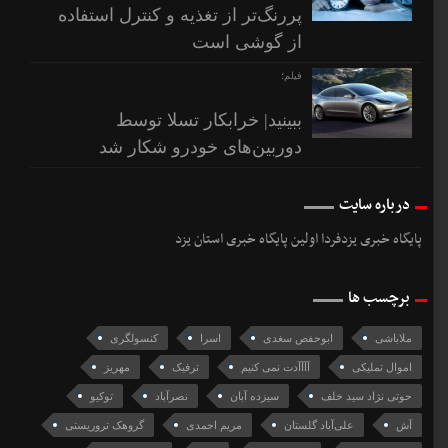
پررنگ‌تر از تغذیه و کنترل استفاده
از گوشی است
فیلم؛
ببینید| خرابکار تسلا توسط
دوربین‌های خودرو شکار شد
درباره سایت
پایگاه خبری یزدفردا اولین پایگاه خبری استان یزد
برچسب ها
ملاباشی
ابوحفص سغدی
اسرا
کنسولگری
اموال تملیکی
آآآآدت نمى كنيم
ترفیک
مهریز
حوتی نژاد سید خلف
سیزده آبان
نصرآباد
توکیو
آش
علی‌آباد گلستان
مریم احمدی
گروهک تروریستی