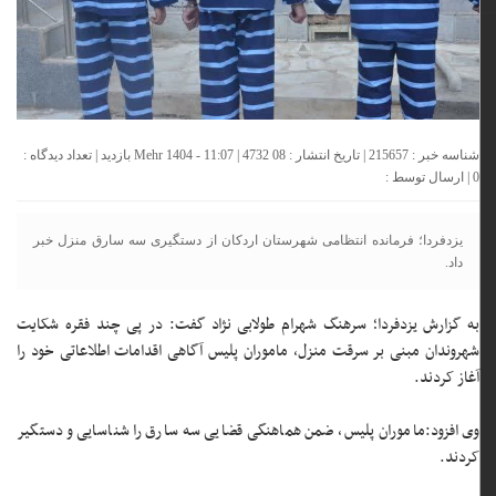
شناسه خبر : 215657 | تاریخ انتشار : 08 Mehr 1404 - 11:07 | 4732 بازدید | تعداد دیدگاه :
0
| ارسال توسط :
یزدفردا؛ فرمانده انتظامی شهرستان اردکان از دستگیری سه سارق منزل خبر
داد.
به گزارش یزدفردا؛ سرهنگ شهرام طولابی نژاد گفت: در پی چند فقره شکایت
شهروندان مبنی بر سرقت منزل، ماموران پلیس آگاهی اقدامات اطلاعاتی خود را
آغاز کردند.
وی افزود:ماموران پلیس، ضمن هماهنگی قضایی سه سارق را شناسایی و دستگیر
کردند.