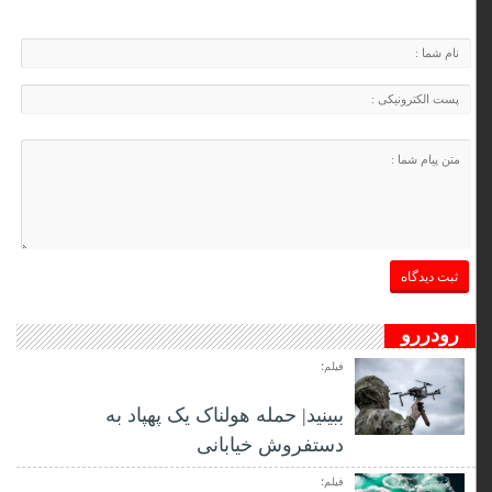
رودررو
فیلم؛
ببینید| حمله هولناک یک پهپاد به
دستفروش خیابانی
فیلم؛