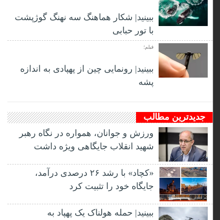
ببینید| شکار هماهنگ سه نهنگ گوژپشت
با تور حبابی
فیلم؛
ببینید| رونمایی چین از پهپادی به اندازه
پشه
جدیدترین مطالب
ورزش و جوانان، همواره در نگاه رهبر
شهید انقلاب جایگاهی ویژه داشت
«کچاد» با رشد ۲۶ درصدی درآمد،
جایگاه خود را تثبیت کرد
ببینید| حمله هولناک یک پهپاد به