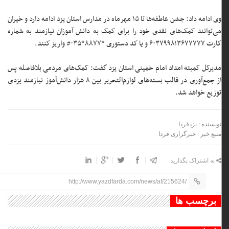
وی ادامه داد: جشن عاطفه‌ها تا ۱۵ مهرماه در مدارس استان یزد ادامه دارد و خیران
می‌توانند کمک‌های نقدی خود را برای کمک به دانش آموزان نیازمند به شماره
کارت ۶۰۳۷۹۹۸۱۳۶۷۷۷۷۷ و یا کد دستوری *۸۸۷۷*۰۳۵# واریز کنند.
مدیرکل کمیته امداد امام خمینی استان یزد گفت: کمک‌های مردمی بلافاصله پس
از جمع‌آوری در قالب بسته‌های لوازم‌التحریر بین ۸ هزار دانش‌آموز نیازمند یزدی
توزیع خواهد شد.
نویسنده : یزدفردا
منبع خبر : خبرگزاری فردا
به اشتراک بگذارید :
http://www.yazdfarda.com/news/af/215624/
برچسب ها