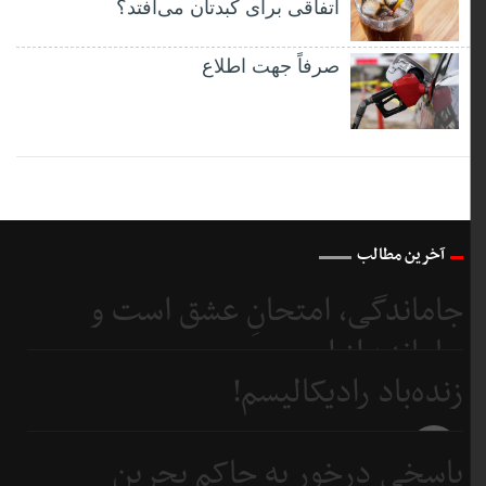
اتفاقی برای کبدتان می‌افتد؟
صرفاً جهت اطلاع
آخرین مطالب
جاماندگی، امتحانِ عشق است و
جامانده از اربعین...
زنده‌باد رادیکالیسم!
4 روز
قبل
4 روز
پاسخی درخور به حاکم بحرین
قبل