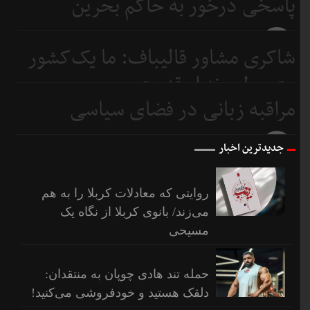
پاسخی درخور به حاکم بحرین
9 روز
شاکری مشاور قالیباف: ما یک‌کشور
قبل
متوسطیم نه ابرقدرت
مراقبه زبانی در فضای سیاسی
10 روز
قبل
11 روز
جدیدترین اخبار
قبل
روایتی که معادلات کربلا را به هم
می‌زند/ بانوی کربلا از نگاه یک
مسیحی
حمله تند هادی چوپان به منتقدان:
دلقک هستید و خودفروشی می‌کنید!