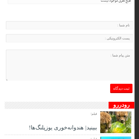
هیچ نظری موجود نیست
رودررو
فیلم؛
ببینید| هندوانه‌خوری یوزپلنگ‌ها!
فیلم؛