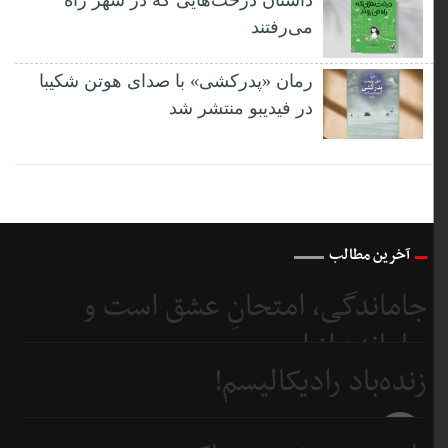
داستان درخت‌هایی که در شهر راه
می‌رفتند
رمان «پدرکشی» با صدای هوتن شکیبا
در فیدیبو منتشر شد
آخرین مطالب
جاماندگی، امتحانِ عشق است و
جامانده از اربعین...
زنده‌باد رادیکالیسم!
7 روز
قبل
7 روز
قبل