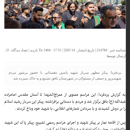
شناسه خبر : 214784 | تاریخ انتشار : 14 Tir 1404 - 17:51 | 5203 بازدید | تعداد دیدگاه :
0
|
ارسال توسط :
یزدفردا: پیکر مطهر سرباز شهید یاسین دهستانی با حضور پرشور مردم
شهیدپرور و جمعی از مسئولان در شهرستان بافق تشییع و به خاک سپرده شد.
به گزارش یزدفردا: این مراسم معنوی از معراج‌الشهدا تا آستان مقدس امامزاده
عبدالله (ع) بافق برگزار شد و مردم با دستانی برافراشته، پیکر این سرباز رشید اسلام
را بر دوش کشیدند و با سردادن شعار‌های انقلابی، با شهید خود وداع کردند.
پس از اقامه نماز بر پیکر شهید و اجرای مراسم رسمی تشییع، پیکر پاک این شهید
والامقام در جوار بارگاه امامزاده عبدالله (ع) آرام گرفت.