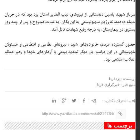
سرباز شهید یاسین دهستانی از نیرو‌های تیپ الغدیر استان یزد بود که در جریان
حمله ددمنشانه رژیم صهیونیستی به این یگان، به شدت مجروح و پس از چند روز
بستری در بیمارستان، به درجه رفیع شهادت نائل آمد.
حضور گسترده مردم، خانواده‌های شهدا، نیرو‌های نظامی و انتظامی و مسئولان
شهرستانی در این مراسم، بار دیگر تجدید بیعتی با آرمان‌های شهدا و رهبر معظم
انقلاب اسلامی بود.
نویسنده : یزدفردا
منبع خبر : خبرگزاری فردا
به اشتراک بگذارید :
http://www.yazdfarda.com/news/af/214784/
برچسب ها