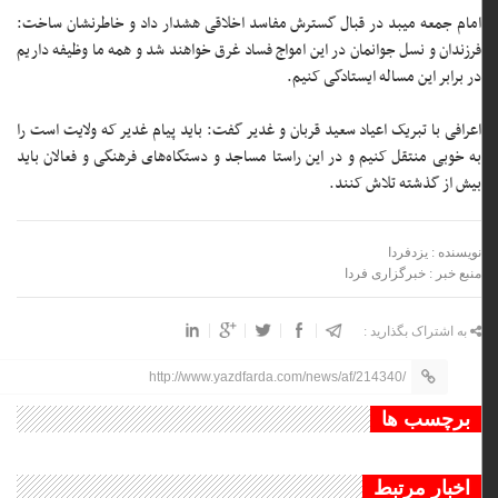
امام جمعه میبد در قبال گسترش مفاسد اخلاقی هشدار داد و خاطرنشان ساخت:
فرزندان و نسل جوانمان در این امواج فساد غرق خواهند شد و همه ما وظیفه داریم
در برابر این مساله ایستادگی کنیم.
اعرافی با تبریک اعیاد سعید قربان و غدیر گفت: باید پیام غدیر که ولایت است را
به خوبی منتقل کنیم و در این راستا مساجد و دستگاه‌های فرهنگی و فعالان باید
بیش از گذشته تلاش کنند.
نویسنده : یزدفردا
منبع خبر : خبرگزاری فردا
به اشتراک بگذارید :
http://www.yazdfarda.com/news/af/214340/
برچسب ها
اخبار مرتبط