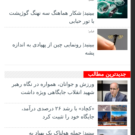
ببینید| شکار هماهنگ سه نهنگ گوژپشت
با تور حبابی
فیلم؛
ببینید| رونمایی چین از پهپادی به اندازه
پشه
جدیدترین مطالب
ورزش و جوانان، همواره در نگاه رهبر
شهید انقلاب جایگاهی ویژه داشت
«کچاد» با رشد ۲۶ درصدی درآمد،
جایگاه خود را تثبیت کرد
ببینید| حمله هولناک یک پهپاد به