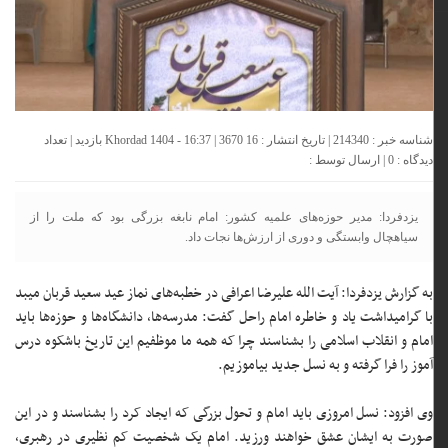
شناسه خبر : 214340 | تاریخ انتشار : 16 Khordad 1404 - 16:37 | 3670 بازدید | تعداد
دیدگاه :
0
| ارسال توسط :
یزدفردا: مدیر حوزه‌های علمیه کشور: امام نابغه بزرگی بود که ملت را از
سیاهچال وابستگی و دوری از ارزش‌ها نجات داد.
به گزارش یزدفردا: آیت الله علیرضا اعرافی در خطبه‌های نماز عید سعید قربان میبد
با گرامیداشت یاد و خاطره امام راحل گفت: مدرسه‌ها، دانشگاه‌ها و حوزه‌ها باید
امام و انقلاب اسلامی را بشناسند چرا که همه ما موظفیم این تاریخ باشکوه درس
آموز را فرا گرفته و به نسل جدید بیاموزیم.
وی افزود: نسل امروزی باید امام و تحول بزرگی که ایجاد کرد را بشناسند و در این
صورت به ایشان عشق خواهند ورزید. امام یک شخصیت کم نظیری در رهبری،