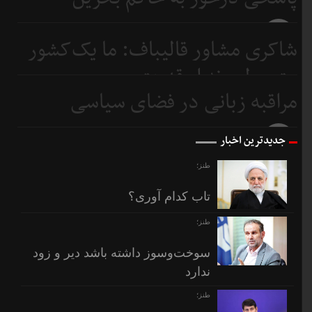
6 روز
شاکری مشاور قالیباف: ما یک‌کشور
قبل
متوسطیم نه ابرقدرت
مراقبه زبانی در فضای سیاسی
7 روز
قبل
8 روز
جدیدترین اخبار
قبل
طنز؛
تاب کدام آوری؟
طنز؛
سوخت‌وسوز داشته باشد دیر و زود
ندارد
طنز؛