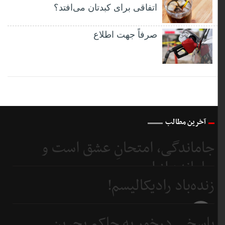
اتفاقی برای کبدتان می‌افتد؟
صرفاً جهت اطلاع
آخرین مطالب
جاماندگی، امتحانِ عشق است و
جامانده از اربعین...
زنده‌باد رادیکالیسم!
4 روز
قبل
4 روز
پاسخی درخور به حاکم بحرین
قبل