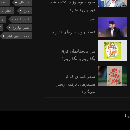
سوخت‌وسوز داشته باشد
سرطان
بقعه 
دیر و زود ندارد
مرغ
دهلران
طنز؛
گیلان غرب
زن
شهر چهارباغ
ک
فقط چون چاره‌ای ندارند
محمدحسین پاپلی
بین بچه‌هایمان فرق
بگذاریم یا نگذاریم؟
سفرنامه‌ای که از
مسیرهای نرفته اربعین
می‌گوید
فوظ