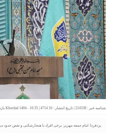
شناسه خبر : 214338 | تاریخ انتشار : 16 Khordad 1404 - 16:35 | 4714 بازدید | تعداد دیدگاه :
یزدفردا: امام جمعه مهریز: برخی افراد با هنجارشکنی و نقض حدود دی