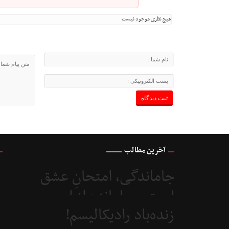
هیچ نظری موجود نیست
آخرین مطالب
جاماندگی، امتحانِ عشق
است و جامانده از اربعین...
زنده‌باد رادیکالیسم!
4 روز
قبل