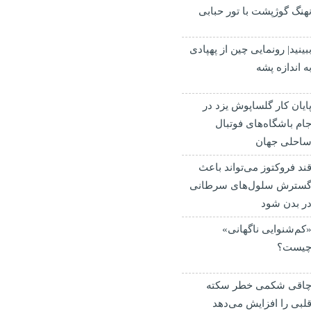
هنگ گوژپشت با تور حبابی
بینید| رونمایی چین از پهپادی
ه اندازه پشه
ایان کار گلساپوش یزد در
ام باشگاه‌های فوتبال
احلی جهان
ند فروکتوز می‌تواند باعث
سترش سلول‌های سرطانی
ر بدن شود
کم‌شنوایی ناگهانی»
یست؟
اقی شکمی خطر سکته
لبی را افزایش می‌دهد