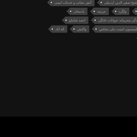
شیخ صفی الدین اردبیلی
آتش نشانی و خدمات ایمنی
ولگرد
جریمه
بادمجان
دگی محرمانه حیوانات خانگی
احمد شاملو
میسیون امنیت ملی مجلس
واکنش
اله آباد