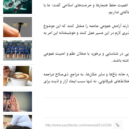
به اهمیت حفظ هنجار‌ها و حرمت‌های اسلامی گفت: ما با
ن
لفتی نداریم.
ب
دارند آرامش عمومی جامعه را مختل کنند که این موضوع
ب
یری لازم در این مسیر عمل کنند و خوشبختانه این امر به
پ
ج
ایی در شناسایی و برخورد با مخلان نظم و امنیت عمومی
س
اشته باشند.
ق
خانه باغ‌ها و سایر مکان‌ها، به مراجع ذی‌صلاح مراجعه
گ
لاط‌های غیرقانونی، نه تنها سبب ایجاد آزار و اذیت برای
د
«
چ
چ
http://www.yazdfarda.com/news/af/214338/
ق