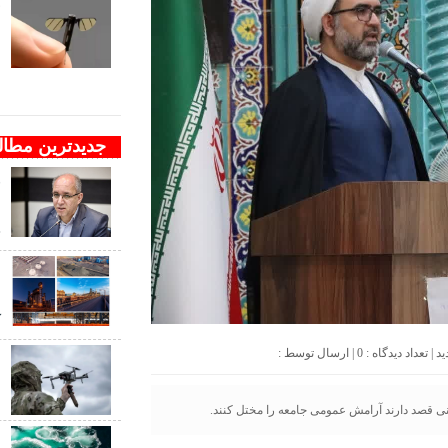
ف
ب
ب
جدیدترین مطا
و
ن
ج
د
ک
0
| ارسال توسط :
ب
ب
نی قصد دارند آرامش عمومی جامعه را مختل کنند.
ب