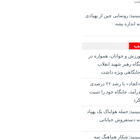
یلم؛
بینید| رونمایی چین از پهپادی
ه اندازه پشه
لب
رزش و جوانان، همواره در
گاه رهبر شهید انقلاب
ایگاهی ویژه داشت
«کچاد» با رشد ۲۶ درصدی
رآمد، جایگاه خود را تثبیت
رد
بینید| حمله هولناک یک پهپاد
ه دستفروش خیابانی
بینید| شکار هماهنگ سه