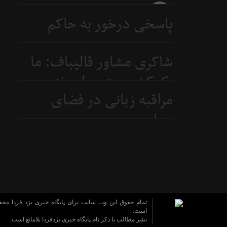
4 روز
پاسخی درخور به حاکم
قبل
بحرین
شاکری مشاور قالیباف: ما
6 روز
یک‌کشور متوسطیم نه
قبل
مراقبه زبانی در فضای
ابرقدرت
سیاسی
7 روز
قبل
8 روز
قبل
تمام حقوق این وب سایت برای پایگاه خبری یزد فردا مح
است.
نشر مطالب با ذکر نام پایگاه خبری یزدفردا بلامانع است.