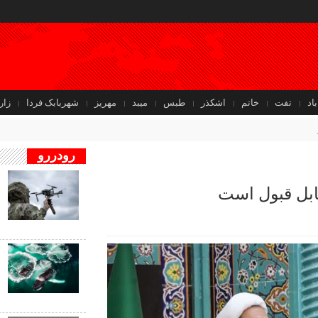
باد
تفت
خاتم
اشکذر
طبس
میبد
مهریز
شهربابک فردا
زار
رودررو
ف
ابل قبول است
ب
ب
ف
ب
ن