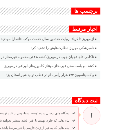
برچسب ها
اخبار مرتبط
از مهریز تا کربلا؛ روایت هفتمین سال خدمت موکب «انصارالمهدی» د
دامپزشکی مهریز، نظارت‌هایش را تشدید کرد
ناکامی قاچاقچیان چوب در مهریز/ کشف۲۱ تن محموله غیرمجاز در گلوگاه شهید مدنی
کشف و پلمب محل غیرمجاز مونتاژ کامیون‌های اوراقی در مهریز
واکسیناسیون ۱۷۳ هزار رأس دام در قطب تولید شیر استان یزد
ثبت دیدگاه
دیدگاه های ارسال شده توسط شما، پس از تایید توسط
پیام هایی که حاوی تهمت یا افترا باشد منتشر نخواهد ش
پیام هایی که به غیر از زبان فارسی یا غیر مرتبط باشد