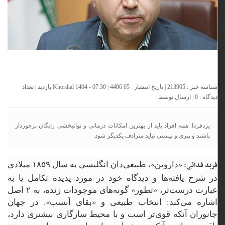
شناسه خبر : 213905 | تاریخ انتشار : 05 Khordad 1404 - 07:30 | 4406 بازدید | تعداد
دیدگاه :
0
| ارسال توسط :
یزدفردا: همه افراد باید از بهترین امکانات درمانی و توانبخشی رایگان برخوردار
باشند و پیری و نیستی نباید مترادف یکدیگر شود.
«داروین»، طبیعی‌دان انگلیسی به سال ۱۸۵۹ میلادی
فربد فدائی:
در شرح یافته‌ها و دیدگاه خود در مورد پدیده تکامل یا به
عبارت درست‌تر، «تطور» گونه‌های موجودات زنده، به ۲ اصل
اشاره می‌کند: انتخاب طبیعی و «بقای اَنسب». در جهان
جانوران آنکه قوی‌تر است و با محیط سازگاری بیشتری دارد،