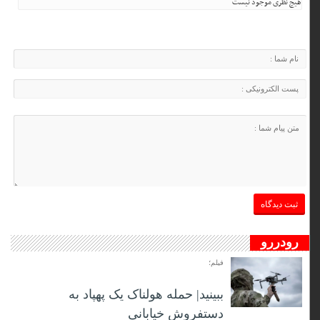
هیچ نظری موجود نیست
رودررو
فیلم؛
ببینید| حمله هولناک یک پهپاد به
دستفروش خیابانی