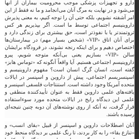
دارو و تجهیزات پزشکی موجب محرومیت بیماران از آنها
می‌شود و در نهایت به مرگ آنان می‌انجامد و ما نه فقط از این
امر آشفته نشویم، بلکه حتی آن را توجه کنیم، به معنی پذیرش
داروینیسم اجتماعی توسط ما است. اگر بپذیریم هر کس
ثروتمندتر یا با نفوذتر است، حق بیشتری برای زندگی دارد و
برای آنان اتاق «VIP» (شخص بسیار مهم) در بیمارستان‌ها
اختصاص دهیم و برای اینکه رنجه نشوند، در فرودگاه برایشان
سالن «VIP» بسازیم یعنی بی‌آنکه متوجه شویم، پیرو
داروینیسم اجتماعی هستیم. آیا واقعاً آنگونه که «توماس هابز»
گفته است، انسان گرگ انسان است؟ مفهوم داروینیسم و
اسپنسریسم اجتماعی، پیش از داروین و اسپنسر در ایالات
متحده آمریکا وجود داشته است. استنتاجات فلسفی اسپنسر و
یافته‌های علمی داروین فقط به عنوان تأییدکنندة منطقی و
علمی این دیدگاه رایج در ایالات متحده مورد سوء‌استفاده
قرار گرفت، نه آنکه از روی نوشته‌های آن دوبه چنین نتیجه‌ای
رسیده باشند.
آنان اصطلاحات داروین و اسپنسر از قبیل «بقای انسب» و
«تنازع بقاء» را به کار بردند، تا رنگ علمی بر دیدگاه منحط خود