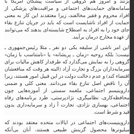
بزنند و امروز هم گروهی از سیاست پیشگان آمریکا با
سامانه‌های حمایت‌های اجتماعی و مراقبت‌های پزشکی از
افراد محروم و فقیر مخالفند، زیرا معتقدند این کار به معنی
حمایت از افراد ناشایست است که باید در جریان تنازع بقاء
جای خود را به افراد به اصطلاح شایسته‌ای بدهند که می‌توانند
از عهدة مخارج درمان برآیند.
این امر ناشی از سلیقه یکی دو نفر ـ مثلا رئیس‌جمهوری ـ
نیست؛ بلکه روحیه «زمان ـ پریشانه» یا «نامتناسب با زمان»
گروهی را به نمایش می‌گذارد که طرفدار کاهش مالیات برای
سرمایه‌داران بزرگ و تجارت آزاد (البته هر وقت که منافعشان
اقتضاء کند) و عدم دخالت دولت در این قبیل امور هستند، زیرا
آن را ناقض اصل تنازع بقاء می‌دانند. معنی کلی و ضمنی
داروینیسم اجتماعی، ملغمه سستی از آموزه‌هایی چون
محافظه‌کاری، نظامیگری، نژادپرستی، طرد برنامه‌های رفاه
اجتماعی، بهسازی نژادی، تجارت آ زاد و سرمایه‌داری بدون
قید و شرط است.
داروینیست‌های اجتماعی در ایالات متحده معتقد بودند که
میلیونرها محصول گزینش طبیعی هستند، آنان بی‌آنکه