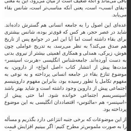
باقی می‌ماند و آنکه ضعیف است از میان می‌رود، این به معنی
«بقای انسب» است، یعنی آنکه مناسب‌تر است، شانس بقاء
می‌یابد.
عده‌ای این اصول را به جامعه انسانی هم گسترش داده‌اند.
شاید در عصر حجر، هر کس که قوی‌تر بوده، شانس بیشتری
برای بقاء داشته است اما آیا این امر در جوامع پس از تاریخ
هم صدق می‌کند؟ به نظر می‌رسد، به تدریج عواملی چون
هوش، زیرکی، همدلی و همکاری اهمیتی بیشتر از نیروی بدنی
به دست آورده‌اند. جامعه‌شناس انگلیسی «هربرت اسپنسر»
مدت‌ها پیش از انتشار کتاب «اصل انواع» از داروین، به
موضوع تنازع بقاء در جامعه انسانی پرداخته و به نوعی به
مفهوم تکامل یا تطور رسیده بود، بنابراین مفهوم داروینیسم
اجتماعی پیش از داروین وجود داشته است و شاید بهتر باشد
اسپنسریسم اجتماعی خوانده شود. اما حتی پیش از
«اسپنسر» هم «مالتوس» اقتصاددان انگلیسی به این موضوع
پرداخته بود.
از این موضوعات که برخی جنبه انتزاعی دارد بگذریم و مسأله
را به صورت ملموس‌تر مطرح کنیم: اگر ببینیم افزایش قیمت