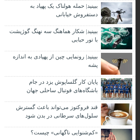
ببینید| حمله هولناک یک پهپاد به
دستفروش خیابانی
ببینید| شکار هماهنگ سه نهنگ گوژپشت
با تور حبابی
ببینید| رونمایی چین از پهپادی به اندازه
پشه
پایان کار گلساپوش یزد در جام
باشگاه‌های فوتبال ساحلی جهان
قند فروکتوز می‌تواند باعث گسترش
سلول‌های سرطانی در بدن شود
«کم‌شنوایی ناگهانی» چیست؟